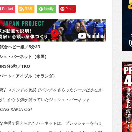
Pocket
RSS
feedly
Pin it
9試合ヘビー級／5分3R
シュ・バーネット（米国）
.3R3分5秒／TKO
バート・アイブル（オランダ）
真】スタンドの攻防でパンチをもらったシーンは少なか
が、かなり傷が残っていたジョシュ・バーネット
GONG KAKUTOGI
な声援で迎えられたバーネットは、プレッシャーを与え