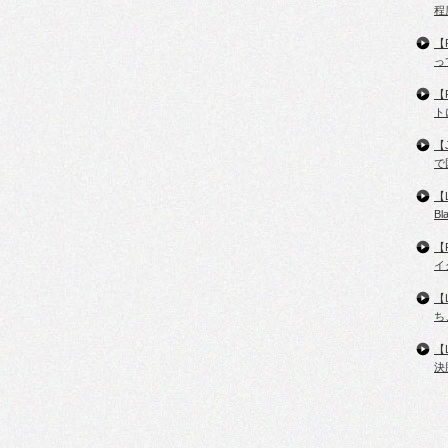
程
【
っ
【
ト
【
で
【
B
【
イ
【
ち
【
決