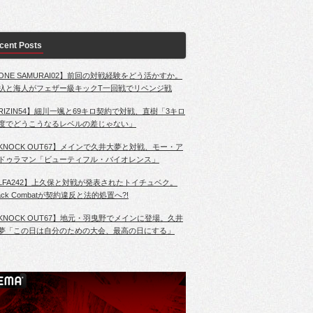
cent Posts
ONE SAMURAI02】前回の対戦経験をどう活かすか。
杁と海人がフェザー級キックT一回戦でリベンジ戦
RIZIN54】細川一颯と69キロ契約で対戦、直樹「3キロ
度でどうこうなるレベルの差じゃない」
KNOCK OUT67】メインで久井大夢と対戦、モー・ア
ドゥラマン「ビューティフル・バイオレンス」
LFA242】上久保と対戦が発表されたトイチュベク。
lack Combatが契約違反と法的処置へ?!
KNOCK OUT67】地元・羽曳野でメインに登場。久井
夢「この日は自分のための大会、最高の日にする」