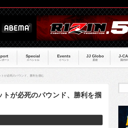
port
Special
Events
JJ Globo
J-C
レポート
スペシャル
イベント
柔術
国内M
】バーネットが必死のパウンド、勝利を掴む
バーネットが必死のパウンド、勝利を掴