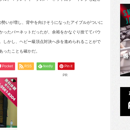
の勢いが増し、背中を向けそうになったアイブルがついに
かったバーネットだったが、余裕をかなぐり捨ててパウ
。しかし、ヘビー級頂点対決へ歩を進められることがで
あったことも確かだ。
Pocket
RSS
feedly
Pin it
PR