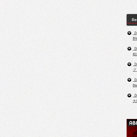
Re
【
野
【
程
【
ブ
【
B
【
大