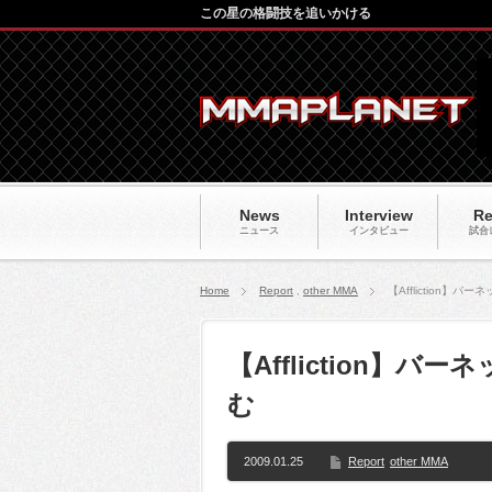
この星の格闘技を追いかける
News
Interview
Re
ニュース
インタビュー
試合
Home
Report
,
other MMA
【Affliction
【Affliction】
む
2009.01.25
Report
other MMA