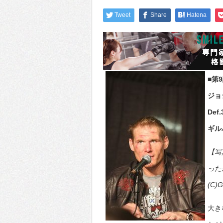
Tweet
Share
Hatena
■第
ジョ
Def
ギル
【写
った
(C)
大き