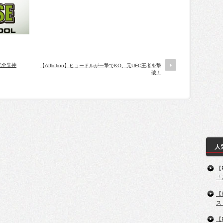
を完全失神
【Affliction】ヒョードルが一撃でKO、元UFC王者を撃
破！
人
【
「
【
ス
【