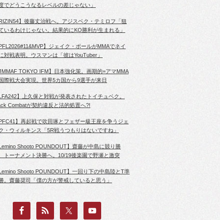
度でどうこうなるレベルの差じゃない」
RIZIN54】後藤丈治戦へ。アジスベク・テミロフ「狙
ているわけじゃない。結果的にKO勝利が生まれる」
PFL2026#11&MVP】ジェイク・ポールがMMAでネイ
に対戦表明。ウスマンは「彼はYouTuber」
JMMAF TOKYO IFM】日本強化策。画期的=アマMMA
国際戦大会実現。世界5カ国から9選手が来日
LFA242】上久保と対戦が発表されたトイチュベク。
lack Combatが契約違反と法的処置へ?!
PFC41】再起戦で吹田琢とフェザー級王座を争うジェ
ク・ウィルキンス「5R戦うつもりはないですね」
Lemino Shooto POUNDOUT】齋藤が中島に競り勝
、トーナメント決勝へ。10/19後楽園で野瀬と激突
Lemino Shooto POUNDOUT】一回り下の中島陸とT準
勝。齋藤奨司「僕の方が警戒していると思う」