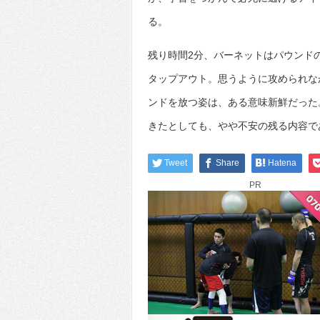
る。
残り時間2分、バーネットはパウンド
タップアウト。思うように攻められな
ンドを放つ姿は、ある意味新鮮だった
きたとしても、やや不安の残る内容で
Tweet
Share
Hatena
PR