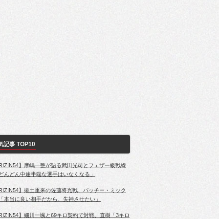
気記事 TOP10
RIZIN54】摩嶋一整が語る武田光司とフェザー級戦線
どんどん中途半端な選手はいなくなる」
RIZIN54】捲土重来の佐藤将光戦、パッチー・ミック
「本当に良い相手だから、失神させたい」
RIZIN54】細川一颯と69キロ契約で対戦、直樹「3キロ