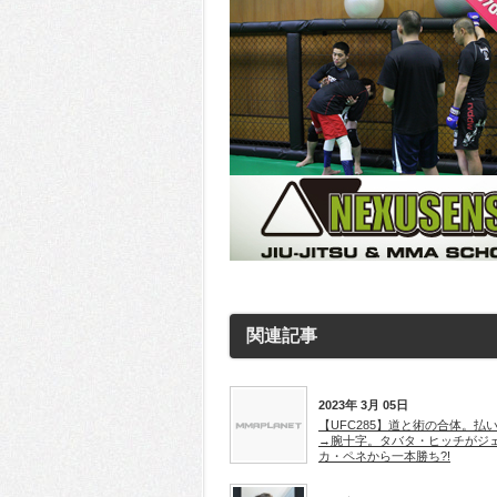
関連記事
2023年 3月 05日
【UFC285】道と術の合体。払
→腕十字。タバタ・ヒッチがジ
カ・ペネから一本勝ち?!