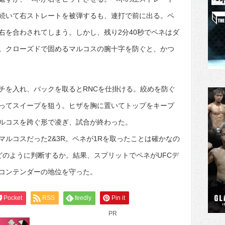
続いて右ストレートを被弾するも、連打で前に出る。ペ
右を合わされてしまう。しかし、残り2分40秒でペネはダ
。クローズドで固めるマルコスの腕十字を防ぐと、かつ
チを入れ、バックを取るとRNCを仕掛ける。絞めを防ぐ
ってスイープを狙う。ヒザを胸に置いてトップをキープ
ルコスを跨ぐ形で凌ぎ、試合が終わった。
ルコスだった2&3R。ペネが1Rを取ったことは確かなの
どのように判断するか。結果、スプリットでペネがUFCデ
コンテンダーの地位を守った。
Pocket
RSS
feedly
Pin it
PR