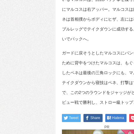
にマルコスは右アッパー。マルコスは
ネは首相撲からボディにヒザ、左には
ブルレッグでテイクダウンに成功する
いでバックへ。
ガードに戻そうとしたマルコスにパン
ために背中をつけたマルコスは、もぐ
したペネは最後の三角ロックにも、マ
テイクダウンから寝技はペネ、打撃はマ
で、この2つのラウンドをジャッジが
ビュー戦で勝利し、ストロー級トップ
Tweet
Share
Hatena
PR