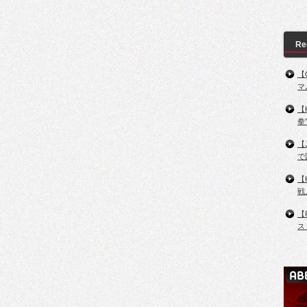
Re
【
マ
【
拳
【
で
【
戦
【
ス