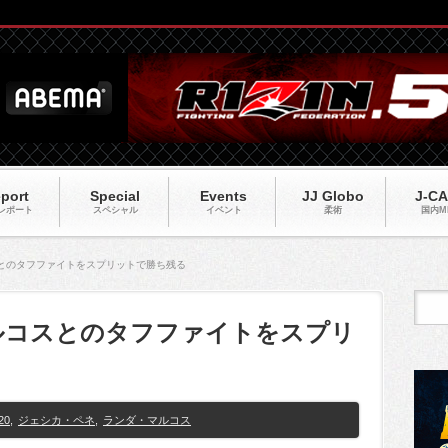
port
Special
Events
JJ Globo
J-C
レポート
スペシャル
イベント
柔術
国内M
スとのタフファイトをスプリットで勝ち残る
マルコスとのタフファイトをスプリ
20
,
ジェシカ・ペネ
,
ランダ・マルコス