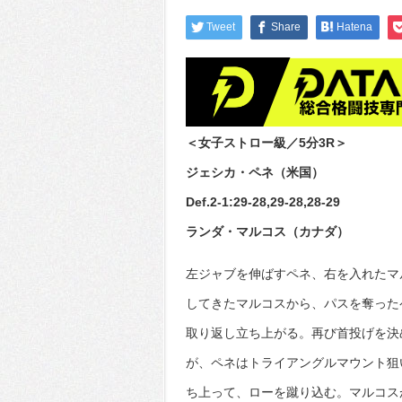
Tweet
Share
Hatena
＜女子ストロー級／5分3R＞
ジェシカ・ペネ（米国）
Def.2-1:29-28,29-28,28-29
ランダ・マルコス（カナダ）
左ジャブを伸ばすペネ、右を入れたマ
してきたマルコスから、パスを奪った
取り返し立ち上がる。再び首投げを決
が、ペネはトライアングルマウント狙
ち上って、ローを蹴り込む。マルコス