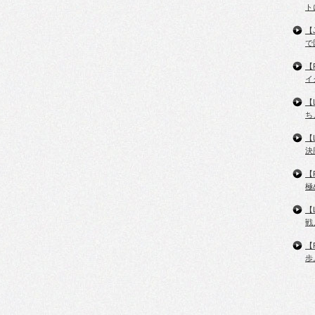
ト
【
で
【
イ
【
ち
【
決
【
極
【
戦
【
歩