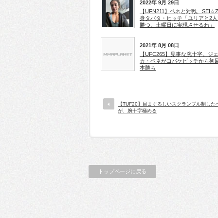
2022年 9月 29日
【UFN211】ペネと対戦、SEI☆
身タバタ・ヒッチ「ユリアと2人
勝つ。土曜日に実現させるわ」
2021年 8月 08日
【UFC265】見事な腕十字。ジ
カ・ペネがコバケビッチから初
本勝ち
【TUF20】目まぐるしいスクランブル制した
が、腕十字極める
トップページに戻る