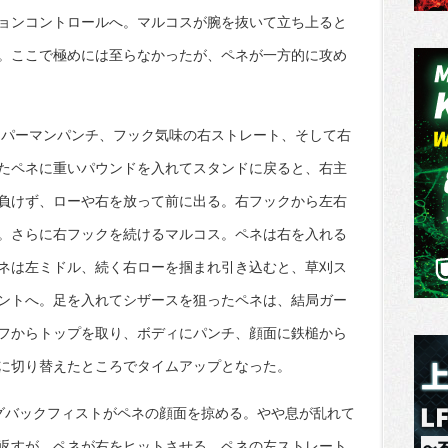
ョンコントロールへ。マルコスが腕を抜いて立ち上ると
。ここで極めには至らなかったが、ペネが一方的に攻め
ーパーマンパンチ、フック気味の右ストレート、そして右
たペネに重いパウンドを入れてスタンドに戻ると、右主
負けず、ローや右を放って前に出る。右フックから左右
。さらに右フックを続けるマルコス。ペネは右を入れる
ネは左ミドル、続く右ローを掴まれ引き込むと、草刈ス
ントへ。足を入れてシザースを狙ったペネは、結局ガー
フからトップを取り、ボディにパンチ、顔面に鉄槌から
に切り替えたところでタイムアップとなった。
グバックフィストがペネの顔面を掠める。やや息が乱れて
返すが、ペネが右をヒットさせる。ペネの左ストレート