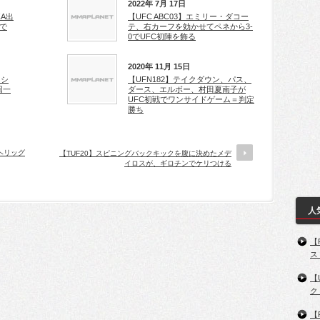
2022年 7月 17日
ZA出
【UFC ABC03】エミリー・ダコー
で
テ、右カーフを効かせてペネから3-
0でUFC初陣を飾る
2020年 11月 15日
ェシ
【UFN182】テイクダウン、パス、
回一
ダース、エルボー、村田夏南子が
UFC初戦でワンサイドゲーム＝判定
勝ち
ヘリッグ
【TUF20】スピニングバックキックを腹に決めたメデ
イロスが、ギロチンでケリつける
人
【
ス
【
ク
【