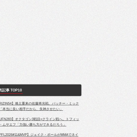
気記事 TOP10
RIZIN54】捲土重来の佐藤将光戦、パッチー・ミック
「本当に良い相手だから、失神させたい」
UFN283】オクタゴン3戦目=クライン戦へ。トフィッ
・ムサエフ「力強い勝ち方ができるだろう」
PFL2026#11&MVP】ジェイク・ポールがMMAでネイ