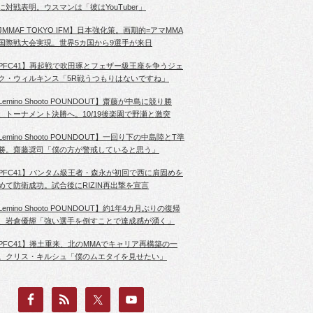
に対戦表明。ウスマンは「彼はYouTuber」
JMMAF TOKYO IFM】日本強化策。画期的=アマMMA
国際戦大会実現。世界5カ国から9選手が来日
PFC41】再起戦で吹田琢とフェザー級王座を争うジェ
ク・ウィルキンス「5R戦うつもりはないですね」
Lemino Shooto POUNDOUT】齋藤が中島に競り勝
、トーナメント決勝へ。10/19後楽園で野瀬と激突
Lemino Shooto POUNDOUT】一回り下の中島陸とT準
勝。齋藤奨司「僕の方が警戒していると思う」
PFC41】バンタム級王者・森永が初回で西に肩固めを
めて防衛成功。試合後にRIZIN再出撃を宣言
Lemino Shooto POUNDOUT】約1年4カ月ぶりの復帰
、岩倉優輝「強い選手を倒すことで達成感が湧く」
PFC41】捲土重来、北のMMAでキャリア再構築の一
。クリス・キルシュ「僕のムエタイを見せたい」