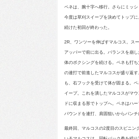
ペネは、腕十字へ移行。さらにミッシ
今度は草刈スイープを決めてトップに
続けた初回が終わった。
2R、ワンツーを伸ばすマルコス。ス
アッパーで前に出る。バランスを崩し
体のボクシングを続ける。ペネも打ち
の連打で前進したマルコスが盛り返す
も、右フックを受けて体が固まる。ペ
イープ。これを潰したマルコスがマウ
ドに収まる形でトップへ。ペネはハー
パウンドを連打、肩固狙いからパンチ
最終回、マルコスの2度目のスピニン
いるマルコスは、回転バック拳を繰り