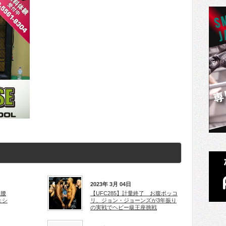
2023年 3月 04日
い腰
【UFC285】計量終了 お腹ポッコ
ェシ
リ、ジョン・ジョーンズが3年振り
の実戦でヘビー級王座挑戦