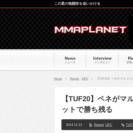
この星の格闘技を追いかける
News
Interview
Re
ニュース
インタビュー
試合
Home
Report
,
UFC
【TUF20】ペネがマルコ
【TUF20】ペネが
ットで勝ち残る
2014.12.13
Report
UFC
TUF