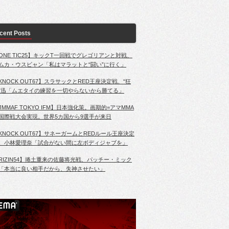
cent Posts
ONE TIC25】キックT一回戦でグレゴリアンと対戦、
ムカ・ウスビャン「私はマラットと“闘い”に行く」
KNOCK OUT67】スラサックとRED王座決定戦、“狂
”迅「ムエタイの練習を一切やらないから勝てる」
JMMAF TOKYO IFM】日本強化策。画期的=アマMMA
国際戦大会実現。世界5カ国から9選手が来日
KNOCK OUT67】サネーガームとREDルール王座決定
、小林愛理奈「試合がない間に左ボディジャブを」
RIZIN54】捲土重来の佐藤将光戦、パッチー・ミック
「本当に良い相手だから、失神させたい」