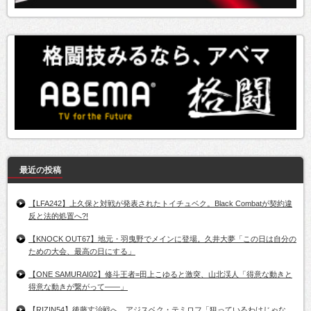
最近の投稿
【LFA242】上久保と対戦が発表されたトイチュベク。Black Combatが契約違
反と法的処置へ?!
【KNOCK OUT67】地元・羽曳野でメインに登場。久井大夢「この日は自分の
ための大会、最高の日にする」
【ONE SAMURAI02】修斗王者=田上こゆると激突、山北渓人「得意な動きと
得意な動きが繋がって――」
【RIZIN54】後藤丈治戦へ。アジスベク・テミロフ「狙っているわけじゃな