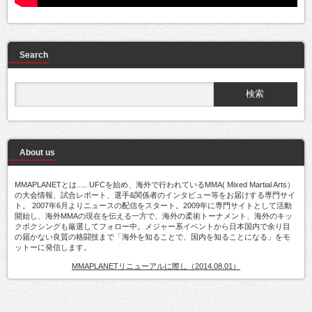
Search
About us
MMAPLANETとは..... UFCを始め、海外で行われているMMA( Mixed Martial Arts）
の大会情報、試合レポート、選手&関係者のインタビュー等をお届けする専門サイ
ト。 2007年6月よりニュースの配信をスタート。2009年に専門サイトとして活動
開始し、海外MMAの現在を伝える一方で、海外の柔術トーナメント、海外のキッ
クボクシングも厳選してフォロー中。メジャー系イベントから日本国内で余り目
の届かない良質の格闘技まで「海外を知ることで、国内を知ることになる」をモ
ットーに発信します。
MMAPLANETリニューアルに際し（2014.08.01）