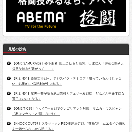
最近の投稿
【ONE SAMURAI02】修斗王者=田上こゆると激突、山北渓人「得意な動きと
得意な動きが繋がって――」
【RIZIN54】後藤丈治戦へ。アジスベク・テミロフ「狙っているわけじゃな
い。結果的にKO勝利が生まれる」
【RIZIN54】摩嶋一整が語る武田光司とフェザー級戦線「どんどん中途半端な
選手はいなくなる」
【ONE TIC25】キックT一回戦でグレゴリアンと対戦、マムカ・ウスビャン
「私はマラットと“闘い”に行く」
【KNOCK OUT67】スラサックとRED王座決定戦、“狂拳”迅「ムエタイの練習
を一切やらないから勝てる」