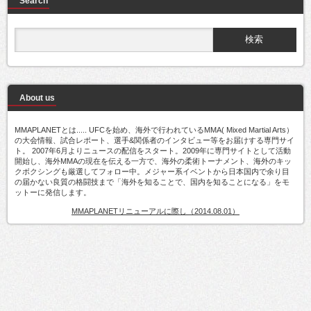
Search
About us
MMAPLANETとは..... UFCを始め、海外で行われているMMA( Mixed Martial Arts）
の大会情報、試合レポート、選手&関係者のインタビュー等をお届けする専門サイ
ト。 2007年6月よりニュースの配信をスタート。2009年に専門サイトとして活動
開始し、海外MMAの現在を伝える一方で、海外の柔術トーナメント、海外のキッ
クボクシングも厳選してフォロー中。メジャー系イベントから日本国内で余り目
の届かない良質の格闘技まで「海外を知ることで、国内を知ることになる」をモ
ットーに発信します。
MMAPLANETリニューアルに際し（2014.08.01）