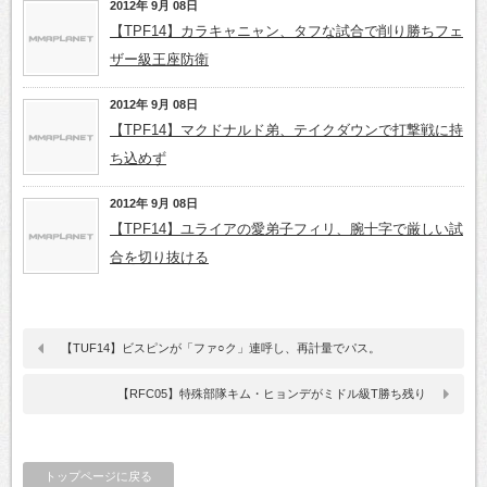
2012年 9月 08日
【TPF14】カラキャニャン、タフな試合で削り勝ちフェ
ザー級王座防衛
2012年 9月 08日
【TPF14】マクドナルド弟、テイクダウンで打撃戦に持
ち込めず
2012年 9月 08日
【TPF14】ユライアの愛弟子フィリ、腕十字で厳しい試
合を切り抜ける
【TUF14】ビスピンが「ファ○ク」連呼し、再計量でパス。
【RFC05】特殊部隊キム・ヒョンデがミドル級T勝ち残り
トップページに戻る