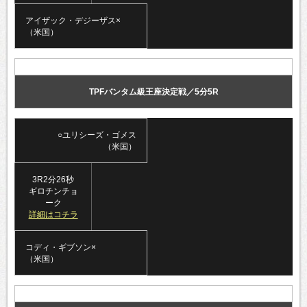
アイザック・デジーザス×
（米国）
TPFバンタム級王座決定戦／5分5R
○ユリシーズ・ゴメス
（米国）
3R2分26秒
ギロチンチョ
ーク
詳細はコチラ
コディ・ギブソン×
（米国）