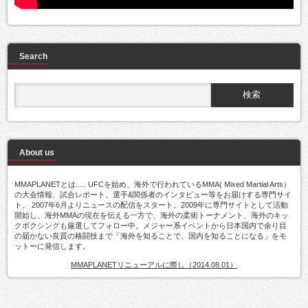
Search
About us
MMAPLANETとは..... UFCを始め、海外で行われているMMA( Mixed Martial Arts）
の大会情報、試合レポート、選手&関係者のインタビュー等をお届けする専門サイ
ト。 2007年6月よりニュースの配信をスタート。2009年に専門サイトとして活動
開始し、海外MMAの現在を伝える一方で、海外の柔術トーナメント、海外のキッ
クボクシングも厳選してフォロー中。メジャー系イベントから日本国内で余り目
の届かない良質の格闘技まで「海外を知ることで、国内を知ることになる」をモ
ットーに発信します。
MMAPLANETリニューアルに際し（2014.08.01）