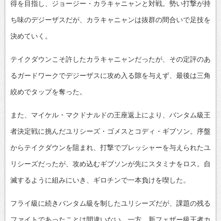
得を目指し、ジョージー・カラキャニャンと対戦。勢い打撃が持
ち味のデジーザスだが、カラキャニャンは抜群の間合いで足技を
決めていく。
テイクダウンこそ許したカラキャニャンだったが、その定評のあ
るガードワークでデジーザスに攻め入る隙を与えず、最後は三角
絞めでタップを奪った。
また、マイケル・マクドナルドの王座返上により、バンタム級王
者決定戦に挑んだユリシーズ・ゴメスとコディ・ギブソン。序盤
からテイクダウンを阻まれ、打撃でプレッシャーを与えられたユ
リシーズだったが、攻め込むギブソンが先にスタミナをロス。自
滅するように組みにいき、ギロチンで一本負けを喫した。
フライ級に続きバンタム級を制したユリシーズだが、課題の残る
ファイトであったことは間違いない。一方、新フェザー級王者カ