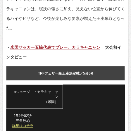
ラキャニャンは、寝技の強さに加え、見えない位置から伸びてく
るハイやヒザなど、今後が楽しみな要素が増えた王座奪取となっ
た。
・
米国サッカー五輪代表でプレー、カラキャニャン
– 大会前イ
ンタビュー
TPFフェザー級王座決定戦／5分5R
○ジョージ―・カラキャニャ
ン
（米国）
1R4分02秒
三角絞め
詳細はコチラ