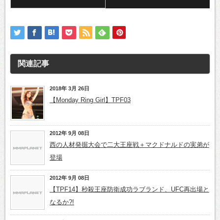
関連記事
2018年 3月 26日
【Monday Ring Girl】TPF03
2012年 9月 08日
西の人材発掘大会で二大王座戦＋マクドナルドの実弟が
登場
2012年 9月 08日
【TPF14】秒殺王座防衛成功ラブランド、UFC再出場と
なるか?!