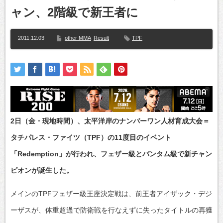
ャン、2階級で新王者に
2011.12.03
other MMA
Result
TPF
2日（金・現地時間）、太平洋岸のナンバーワン人材育成大会＝
タチパレス・ファイツ（TPF）の11度目のイベント
「Redemption」が行われ、フェザー級とバンタム級で新チャン
ピオンが誕生した。
メインのTPFフェザー級王座決定戦は、前王者アイザック・デジ
ーザスが、体重超過で防衛戦を行なえずに失ったタイトルの再獲