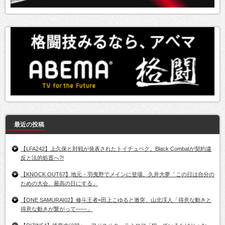
最近の投稿
【LFA242】上久保と対戦が発表されたトイチュベク。Black Combatが契約違
反と法的処置へ?!
【KNOCK OUT67】地元・羽曳野でメインに登場。久井大夢「この日は自分の
ための大会、最高の日にする」
【ONE SAMURAI02】修斗王者=田上こゆると激突、山北渓人「得意な動きと
得意な動きが繋がって――」