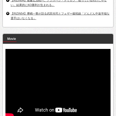
【RIZIN54】後藤丈治戦へ。アジスベク・テミロフ「狙っているわけじゃな
い。結果的にKO勝利が生まれる」
【RIZIN54】摩嶋一整が語る武田光司とフェザー級戦線「どんどん中途半端な
選手はいなくなる」
Movie