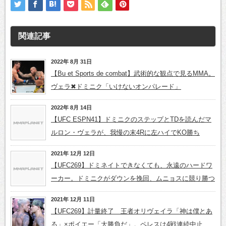
関連記事
2022年 8月 31日
【Bu et Sports de combat】武術的な観点で見るMMA。
ヴェラ✖ドミニク「いけないオンパレード」
2022年 8月 14日
【UFC ESPN41】ドミニクのステップとTDを読んだマ
ルロン・ヴェラが、我慢の末4Rに左ハイでKO勝ち
2021年 12月 12日
【UFC269】ドミネイトできなくても、永遠のハードワ
ーカー。ドミニクがダウンを挽回、ムニョスに競り勝つ
2021年 12月 11日
【UFC269】計量終了 王者オリヴェイラ「神は僕とあ
る」×ポイエー「大勝負だ」。ペレスは4戦連続中止