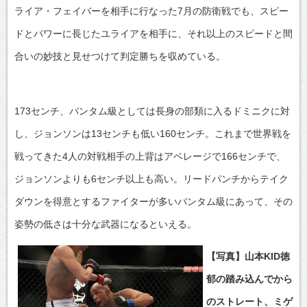
ライア・フェイバーを相手に行なった7月の防衛戦でも、スピー
ドとパワーに長じたユライアを相手に、それ以上のスピードと間
合いの妙技と見せつけて判定勝ちを収めている。
173センチ、バンタム級としては長身の部類に入るドミニクに対
し、ジョンソンは13センチも低い160センチ。これまで世界戦を
戦ってきた4人の対戦相手の上背はアベレージで166センチで、
ジョンソンよりも6センチ以上も高い。リードパンチからテイク
ダウンを得意とするファイターが多いバンタム級にあって、その
姿勢の低さは十分な武器になるといえる。
【写真】山本KID徳
郁の踏み込んでから
のストレート、ミゲ