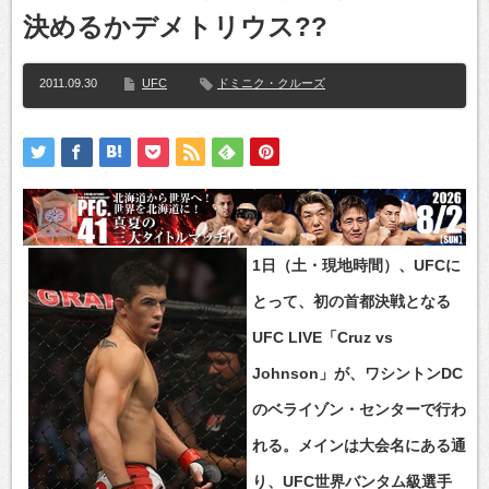
決めるかデメトリウス??
2011.09.30
UFC
ドミニク・クルーズ
1日（土・現地時間）、UFCに
とって、初の首都決戦となる
UFC LIVE「Cruz vs
Johnson」が、ワシントンDC
のベライゾン・センターで行わ
れる。メインは大会名にある通
り、UFC世界バンタム級選手