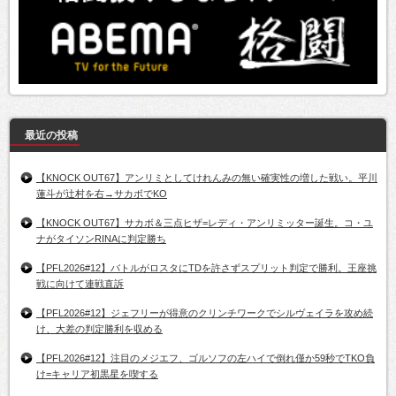
最近の投稿
【KNOCK OUT67】アンリミとしてけれんみの無い確実性の増した戦い。平川
蓮斗が辻村を右→サカボでKO
【KNOCK OUT67】サカボ＆三点ヒザ=レディ・アンリミッター誕生。コ・ユ
ナがタイソンRINAに判定勝ち
【PFL2026#12】バトルがロスタにTDを許さずスプリット判定で勝利。王座挑
戦に向けて連戦直訴
【PFL2026#12】ジェフリーが得意のクリンチワークでシルヴェイラを攻め続
け、大差の判定勝利を収める
【PFL2026#12】注目のメジエフ、ゴルソフの左ハイで倒れ僅か59秒でTKO負
け=キャリア初黒星を喫する