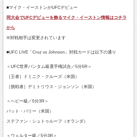
■マイク・イーストンがUFCデビュー
同大会でUFCデビューを飾るマイク・イーストン情報はコチラ
から
※対戦相手は変更されています
■UFC LIVE「Cruz vs Johnson」対戦カードは以下の通り
＜UFC世界バンタム級選手権試合／5分5R＞
［王者］ドミニク・クルーズ（米国）
［挑戦者］デミトリウス・ジョンソン（米国）
＜ヘビー級／5分3R＞
パット・バリー（米国）
ステファン・シュトゥルーフ（オランダ）
＜ウェルター級／5分3R＞