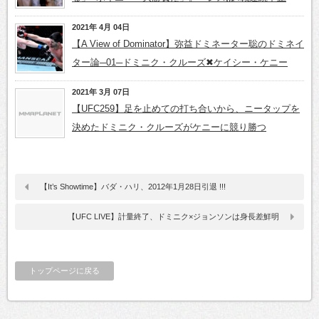
2021年 4月 04日
【A View of Dominator】弥益ドミネーター聡のドミネイ
ター論─01─ドミニク・クルーズ✖ケイシー・ケニー
2021年 3月 07日
【UFC259】足を止めての打ち合いから、ニータップを
決めたドミニク・クルーズがケニーに競り勝つ
【It’s Showtime】バダ・ハリ、2012年1月28日引退 !!!
【UFC LIVE】計量終了、ドミニク×ジョンソンは身長差鮮明
トップページに戻る