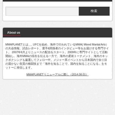
About us
MMAPLANETとは..... UFCを始め、海外で行われているMMA( Mixed Martial Arts）
の大会情報、試合レポート、選手&関係者のインタビュー等をお届けする専門サイ
ト。 2007年6月よりニュースの配信をスタート。2009年に専門サイトとして活動
開始し、海外MMAの現在を伝える一方で、海外の柔術トーナメント、海外のキッ
クボクシングも厳選してフォロー中。メジャー系イベントから日本国内で余り目
の届かない良質の格闘技まで「海外を知ることで、国内を知ることになる」をモ
ットーに発信します。
MMAPLANETリニューアルに際し（2014.08.01）