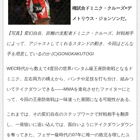
権試合ドミニク・クルーズ×デ
メトリウス・ジョンソンだ。
【写真】変幻自在、距離の支配者ドミニク・クルーズ。対戦相手
によって、アジャストしてくれるスタンドの動き、今回はどんな
手を用意しているのか (C)GONGKAKUTOGI
WEC時代から数えて4度目の世界バンタム級王座防衛戦となるド
ミニク。左右両方の構えから、パンチや足技を打ち分け、組みつ
いてテイクダウンできる――MMAを進化させたファイターにと
って、今回の王座防衛戦は一味違った展開になる可能性がある。
これまでは、その変幻自在のステップワークで対戦相手を翻弄
し、一発狙いに追い込んでは、面白いようにテイクダウンダウン
を奪ってきた。フェザー級時代の07年に唯一の敗北を喫したユ