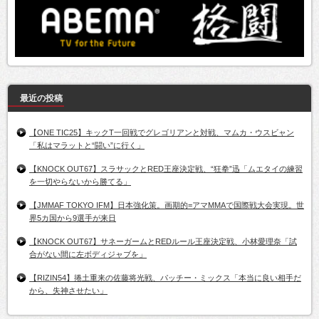
最近の投稿
【ONE TIC25】キックT一回戦でグレゴリアンと対戦、マムカ・ウスビャン
「私はマラットと“闘い”に行く」
【KNOCK OUT67】スラサックとRED王座決定戦、“狂拳”迅「ムエタイの練習
を一切やらないから勝てる」
【JMMAF TOKYO IFM】日本強化策。画期的=アマMMAで国際戦大会実現。世
界5カ国から9選手が来日
【KNOCK OUT67】サネーガームとREDルール王座決定戦、小林愛理奈「試
合がない間に左ボディジャブを」
【RIZIN54】捲土重来の佐藤将光戦、パッチー・ミックス「本当に良い相手だ
から、失神させたい」