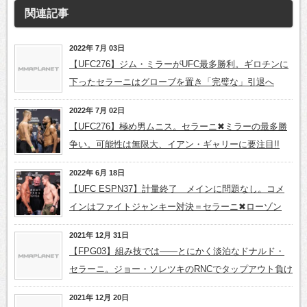
関連記事
2022年 7月 03日
【UFC276】ジム・ミラーがUFC最多勝利。ギロチンに
下ったセラーニはグローブを置き「完璧な」引退へ
2022年 7月 02日
【UFC276】極め男ムニス。セラーニ✖ミラーの最多勝
争い。可能性は無限大、イアン・ギャリーに要注目!!
2022年 6月 18日
【UFC ESPN37】計量終了 メインに問題なし。コメ
インはファイトジャンキー対決＝セラーニ✖ローゾン
2021年 12月 31日
【FPG03】組み技では――とにかく淡泊なドナルド・
セラーニ。ジョー・ソレツキのRNCでタップアウト負け
2021年 12月 20日