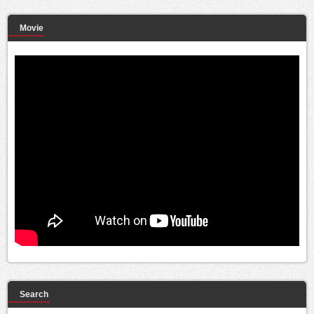
Movie
Search