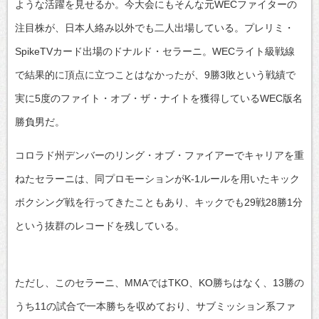
ような活躍を見せるか。今大会にもそんな元WECファイターの
注目株が、日本人絡み以外でも二人出場している。プレリミ・
SpikeTVカード出場のドナルド・セラーニ。WECライト級戦線
で結果的に頂点に立つことはなかったが、9勝3敗という戦績で
実に5度のファイト・オブ・ザ・ナイトを獲得しているWEC版名
勝負男だ。
コロラド州デンバーのリング・オブ・ファイアーでキャリアを重
ねたセラーニは、同プロモーションがK-1ルールを用いたキック
ボクシング戦を行ってきたこともあり、キックでも29戦28勝1分
という抜群のレコードを残している。
ただし、このセラーニ、MMAではTKO、KO勝ちはなく、13勝の
うち11の試合で一本勝ちを収めており、サブミッション系ファ