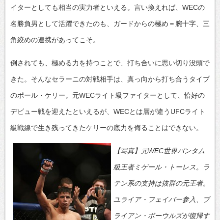
イターとしても相当の実力者といえる。言い換えれば、WECの
名勝負男として活躍できたのも、ガードからの極め＝腕十字、三
角絞めの連携があってこそ。
倒されても、極める力を持つことで、打ち合いに思い切り没頭で
きた。そんなセラーニの対戦相手は、真っ向から打ち合うタイプ
のポール・ケリー。元WECライト級ファイターとして、恰好の
デビュー戦を迎えたといえるが、WECとは層が違うUFCライト
級戦線で生き残ってきたケリーの底力を侮ることはできない。
【写真】元WEC世界バンタム
級王者ミゲール・トーレス。ラ
テン系の支持は抜群の元王者。
ユライア・フェイバー参入、ブ
ライアン・ボーウルズが復帰す