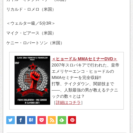
リカルド・ロメロ（米国）
＜ウェルター級／5分3R＞
マイク・ピアース（米国）
ケニー・ロバートソン（米国）
＜ヒョードル MMAセミナーDVD＞
2007年スロバキアで行われた、皇帝
エメリヤーエンコ・ヒョードルの
MMAセミナーを完全収録!!
打撃、テイクダウン、関節技まで
――、人類最強の男が教えるテクニ
ックの数々とは？
［
詳細はコチラ
］