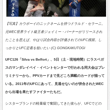
【写真】カウボーイのニックネームを持つドラルド・セラーニ。
元WEC世界ライト級王者ジェイミー・バーナーがリリースされ
たことを思えば、やはり試合内容が評価されてのUFC残留。し
っかりとUFC定着を狙いたい (C) GONGKAKUTOGI
UFC126「Silva vs Belfort」、5日（土・現地時間）にラスベガ
スのマンダレイベイ・イベントセンターで行われる同大会はプレ
リミナリーから、PPVカードまで見どころ満載のカードが揃って
いる。2011年のUFCにあって、見逃せないのが併合されたWEC
から出場を果たすファイターたちだ。
シスターブランドの軽量級で奮闘してきた彼らが、UFCでどの