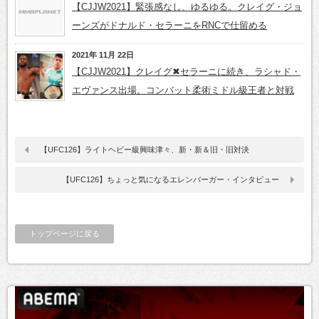
【CJJW2021】緊張感なし、ゆるゆる。クレイグ・ジョ
ーンズがドナルド・セラーニをRNCで仕留める
2021年 11月 22日
【CJJW2021】クレイグ✖セラーニに続き、ラシャド・
エヴァンス出場。コンバット柔術ミドル級王者と対戦
【UFC126】ライトヘビー級興味津々、新・新＆旧・旧対決
【UFC126】ちょっと気になるエレンバーガー・インタビュー
トップページに戻る