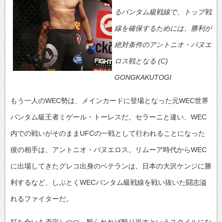
るバンタム級戦線で、トップ戦
線を確保するためには、勝利が
絶対条件のアントニオ・バヌエ
ロス戦となる (C)
GONGKAKUTOGI
もう一人のWEC勢は、メインカードに登場となった元WEC世界
バンタム級王者ミゲール・トーレスだ。セラーニと違い、WEC
内での戦いがそのままUFCの一戦として行われることになった
彼の相手は、アントニオ・バヌエロス。リムーア時代からWEC
に出場してきたグレコ出身のベテランは、日本の大沢ケンジに勝
利するなど、しぶとくWECバンタム級戦線を戦い抜いた闘志溢
れるファイターだ。