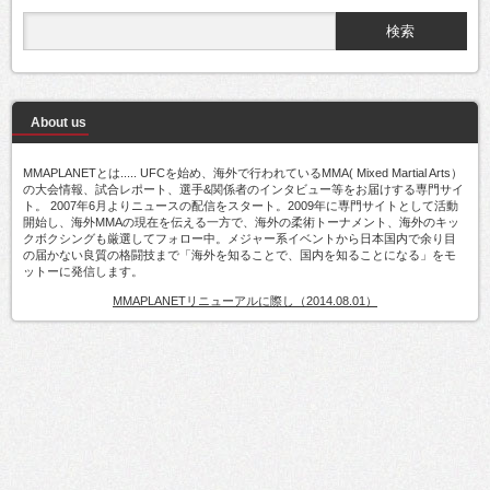
About us
MMAPLANETとは..... UFCを始め、海外で行われているMMA( Mixed Martial Arts）
の大会情報、試合レポート、選手&関係者のインタビュー等をお届けする専門サイ
ト。 2007年6月よりニュースの配信をスタート。2009年に専門サイトとして活動
開始し、海外MMAの現在を伝える一方で、海外の柔術トーナメント、海外のキッ
クボクシングも厳選してフォロー中。メジャー系イベントから日本国内で余り目
の届かない良質の格闘技まで「海外を知ることで、国内を知ることになる」をモ
ットーに発信します。
MMAPLANETリニューアルに際し（2014.08.01）