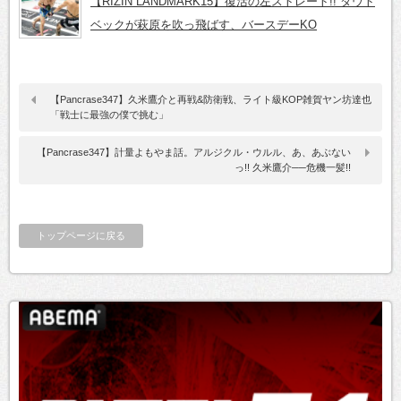
【RIZIN LANDMARK15】復活の左ストレート!! ダウト
ベックが萩原を吹っ飛ばす、バースデーKO
【Pancrase347】久米鷹介と再戦&防衛戦、ライト級KOP雑賀ヤン坊達也
「戦士に最強の僕で挑む」
【Pancrase347】計量よもやま話。アルジクル・ウルル、あ、あぶない
っ!! 久米鷹介──危機一髪!!
トップページに戻る