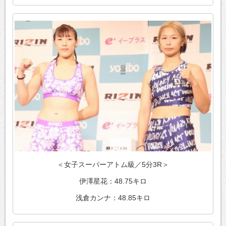
＜女子スーパーアトム級／5分3R＞
伊澤星花：48.75キロ
浅倉カンナ：48.85キロ