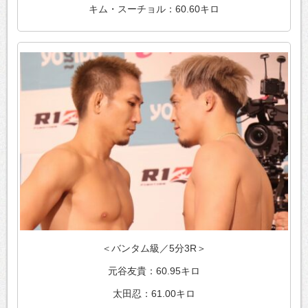
キム・スーチョル：60.60キロ
＜バンタム級／5分3R＞
元谷友貴：60.95キロ
太田忍：61.00キロ