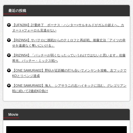
最近の投稿
【UFN284】計量終了 ボーナス・ハンター=サルキルドがガムロ超えへ。カ
ヌート×フォーロも見逃せない
【RIZIN54】サバテロに挑戦からのテミロフと再起戦。後藤丈治「アイツの幸
せを遠慮なく奪いにいける」
【RIZIN54】「パッチーが弱くなったっていうわけではないと思います」佐藤
将光、パッチー・ミックス戦へ
【ONE SAMURAI02】野杁が近距離の打ち合いでメンヤンを攻略。左フックで
KOとリベンジ達成
【ONE SAMURAI02】海人、シアサラニの左ハイキックに沈む。グレゴリアン
戦に続いて2連続KO負け
Movie