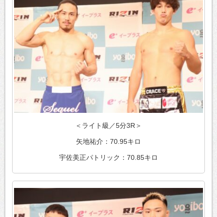
＜ライト級／5分3R＞
矢地祐介：70.95キロ
宇佐美正パトリック：70.85キロ