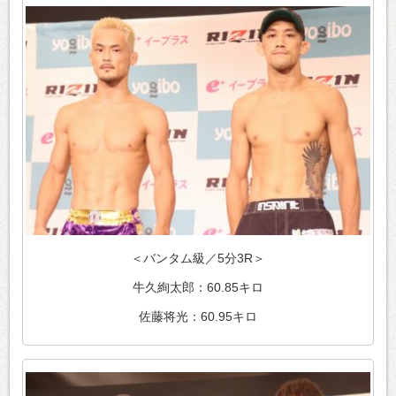
＜バンタム級／5分3R＞
牛久絢太郎：60.85キロ
佐藤将光：60.95キロ