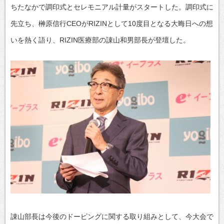
ちたなかで調印式とセレモニアル計量がスタートした。調印式に
先立ち、榊󠄀原信行CEOがRIZINとして10度目となる大晦日への想
いを熱く語り、RIZIN医療部の諌山和男部長が登壇した。
諌山部長は今後のドーピングに関する取り組みとして、今大会で