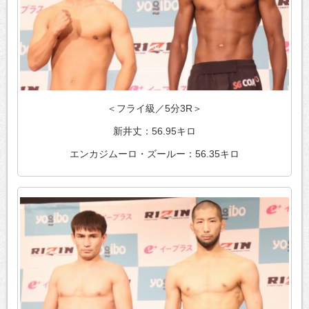
＜フライ級／5分3R＞
新井丈：56.95キロ
エンカジムーロ・ズールー：56.35キロ