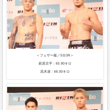
＜フェザー級／5分3R＞
萩原京平：65.90キロ
高木凌：66.00キロ