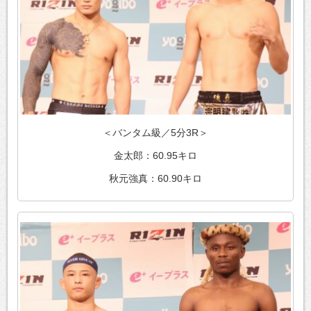
＜バンタム級／5分3R＞
金太郎：60.95キロ
秋元強真：60.90キロ