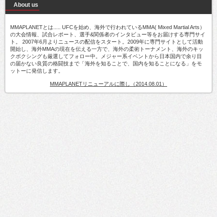
About us
MMAPLANETとは..... UFCを始め、海外で行われているMMA( Mixed Martial Arts）
の大会情報、試合レポート、選手&関係者のインタビュー等をお届けする専門サイ
ト。 2007年6月よりニュースの配信をスタート。2009年に専門サイトとして活動
開始し、海外MMAの現在を伝える一方で、海外の柔術トーナメント、海外のキッ
クボクシングも厳選してフォロー中。メジャー系イベントから日本国内で余り目
の届かない良質の格闘技まで「海外を知ることで、国内を知ることになる」をモ
ットーに発信します。
MMAPLANETリニューアルに際し（2014.08.01）