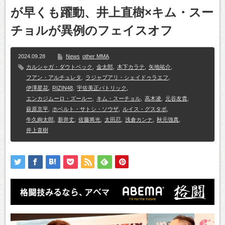
が早くも躍動、井上直樹×キム・スー
チョルが異例のフェイスオフ
2024.09.28
News
other MMA
カルシャガ・ダウトベック
,
金太郎
,
木下カラテ
,
矢地祐介
,
フアン・アルチュレタ
,
ラジャブアリ・シェイドゥラエフ
,
伊澤星花
,
RIZIN48
,
宇佐美正パトリック
,
エンカジムーロ・ズールー
,
キム・スーチョル
,
高木凌
,
元谷友貴
,
萩原京平
,
ホベルト・サトシ・ソウザ
,
ルイス・グスタボ
,
牛久絢太郎
,
新井丈
,
佐藤将光
,
太田忍
,
浅倉カンナ
,
秋元強真
,
井上直樹