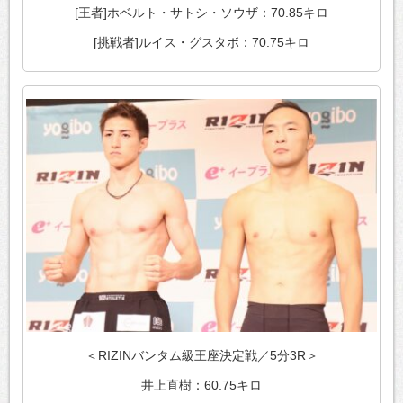
[王者]ホベルト・サトシ・ソウザ：70.85キロ
[挑戦者]ルイス・グスタボ：70.75キロ
＜RIZINバンタム級王座決定戦／5分3R＞
井上直樹：60.75キロ