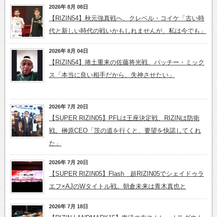
2026年 8月 08日
【RIZIN54】秋元強真戦へ、クレベル・コイケ「古い時
代と新しい時代の戦いかもしれませんが、私は今でも」
2026年 8月 04日
【RIZIN54】捲土重来の佐藤将光戦、パッチー・ミック
ス「本当に良い相手だから、失神させたい」
2026年 7月 20日
【SUPER RIZIN05】PFLは王座決定戦、RIZINは防衛
戦。榊原CEO「茨の道を行くと、要望を快諾してくれ
た」
2026年 7月 20日
【SUPER RIZIN05】Flash 超RIZIN05でシェイドゥラ
エフ×AJのWタイトル戦。朝倉未来は青木真也と
2026年 7月 18日