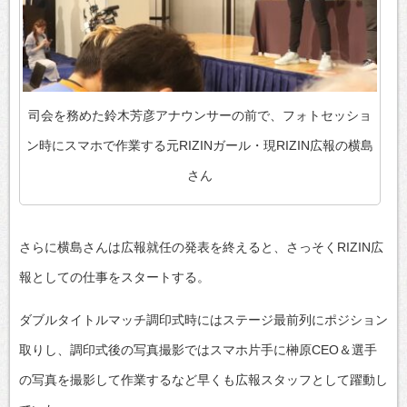
司会を務めた鈴木芳彦アナウンサーの前で、フォトセッショ
ン時にスマホで作業する元RIZINガール・現RIZIN広報の横島
さん
さらに横島さんは広報就任の発表を終えると、さっそくRIZIN広
報としての仕事をスタートする。
ダブルタイトルマッチ調印式時にはステージ最前列にポジション
取りし、調印式後の写真撮影ではスマホ片手に榊󠄀原CEO＆選手
の写真を撮影して作業するなど早くも広報スタッフとして躍動し