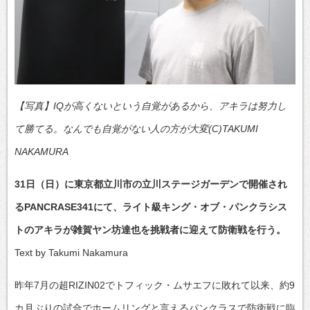
【写真】IQが高くないという自覚があるから、アキラは努力し
て勝てる。なんでも自覚がない人の方が大変(C)TAKUMI
NAKAMURA
31日（日）に東京都立川市の立川ステージガーデンで開催され
るPANCRASE341にて、ライト級キング・オブ・パンクラシス
トのアキラが雑賀ヤン坊達也を挑戦者に迎えて防衛戦を行う。
Text by Takumi Nakamura
昨年7月の超RIZIN02でトフィック・ムサエフに敗れて以来、約9
カ月ぶりの試合でホームリングと言えるパンクラスで防衛戦に臨