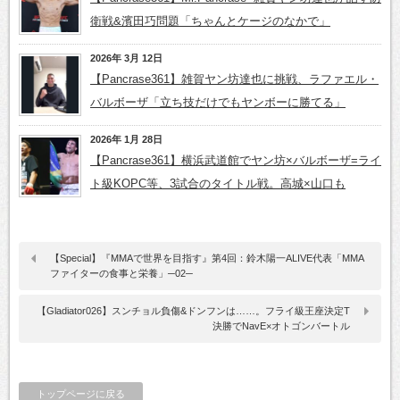
衛戦&濱田巧問題「ちゃんとケージのなかで」
2026年 3月 12日
【Pancrase361】雑賀ヤン坊達也に挑戦、ラファエル・
バルボーザ「立ち技だけでもヤンボーに勝てる」
2026年 1月 28日
【Pancrase361】横浜武道館でヤン坊×バルボーザ=ライ
ト級KOPC等、3試合のタイトル戦。高城×山口も
【Special】『MMAで世界を目指す』第4回：鈴木陽一ALIVE代表「MMA
ファイターの食事と栄養」─02─
【Gladiator026】スンチョル負傷&ドンフンは……。フライ級王座決定T
決勝でNavE×オトゴンバートル
トップページに戻る