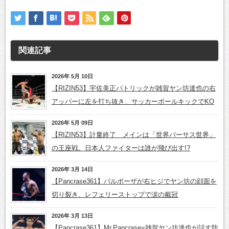
関連記事
2026年 5月 10日
【RIZIN53】宇佐美正パトリックが雑賀ヤン坊達也の右
アッパーに左を打ち抜き、サッカーボールキックでKO
2026年 5月 09日
【RIZIN53】計量終了 メインは「世界バーサス世界」
の王座戦。日本人ファイターは誰が飛び出す!?
2026年 3月 14日
【Pancrase361】バルボーザが右ヒジでヤン坊の顔面を
切り裂き、レフェリーストップで涙の戴冠
2026年 3月 13日
【Pancrase361】Mr.Pancrase=雑賀ヤン坊達也が話す防