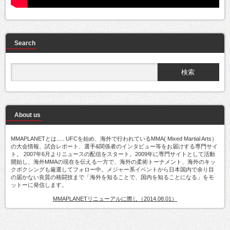
Search
About us
MMAPLANETとは..... UFCを始め、海外で行われているMMA( Mixed Martial Arts）
の大会情報、試合レポート、選手&関係者のインタビュー等をお届けする専門サイ
ト。 2007年6月よりニュースの配信をスタート。2009年に専門サイトとして活動
開始し、海外MMAの現在を伝える一方で、海外の柔術トーナメント、海外のキッ
クボクシングも厳選してフォロー中。メジャー系イベントから日本国内で余り目
の届かない良質の格闘技まで「海外を知ることで、国内を知ることになる」をモ
ットーに発信します。
MMAPLANETリニューアルに際し（2014.08.01）