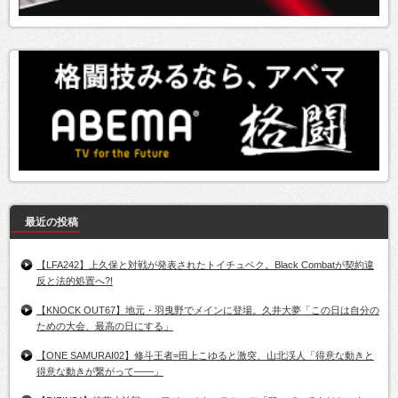
最近の投稿
【LFA242】上久保と対戦が発表されたトイチュベク。Black Combatが契約違
反と法的処置へ?!
【KNOCK OUT67】地元・羽曳野でメインに登場。久井大夢「この日は自分の
ための大会、最高の日にする」
【ONE SAMURAI02】修斗王者=田上こゆると激突、山北渓人「得意な動きと
得意な動きが繋がって――」