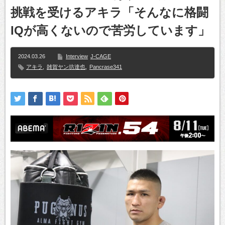
挑戦を受けるアキラ「そんなに格闘
IQが高くないので苦労しています」
2024.03.26
Interview
J-CAGE
アキラ
,
雑賀ヤン坊達也
,
Pancrase341