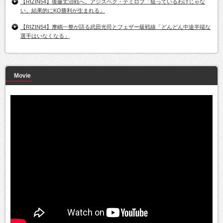
【RIZIN54】後藤丈治戦へ。アジスベク・テミロフ「狙っているわけじゃな
い。結果的にKO勝利が生まれる」
【RIZIN54】摩嶋一整が語る武田光司とフェザー級戦線「どんどん中途半端な
選手はいなくなる」
Movie