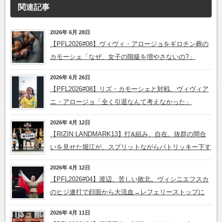
関連記事
2026年 6月 28日
【PFL2026#08】ヴィヴィ・アロージョをギロチン葬の
カモーシェ「なぜ、女子の階級を増やさないの?」
2026年 6月 26日
【PFL2026#08】リズ・カモーシェと対戦、ヴィヴィア
ニ・アロージョ「全く引退なんて考えなかった」
2026年 4月 12日
【RIZIN LANDMARK13】打&組み、自在。抜群の間合
いを見せた堀江が、スプリットながらパトリッキー下す
2026年 4月 12日
【PFL2026#04】渡辺、苦しい敗北。ヴィシニエフスカ
のヒジ連打で顔面から大流血→レフェリーストップに
2026年 4月 11日