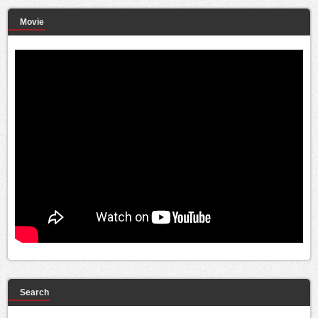
Movie
Search