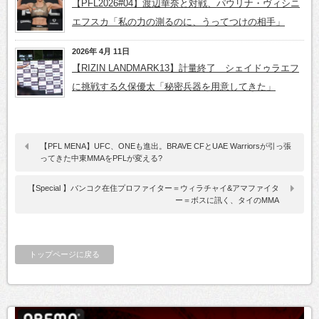
【PFL2026#04】渡辺華奈と対戦、パウリナ・ヴィシニ
エフスカ「私の力の測るのに、うってつけの相手」
2026年 4月 11日
【RIZIN LANDMARK13】計量終了 シェイドゥラエフ
に挑戦する久保優太「秘密兵器を用意してきた」
【PFL MENA】UFC、ONEも進出。BRAVE CFとUAE Warriorsが引っ張
ってきた中東MMAをPFLが変える?
【Special 】バンコク在住プロファイター＝ウィラチャイ&アマファイタ
ー＝ボスに訊く、タイのMMA
トップページに戻る