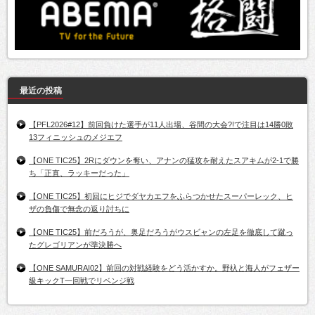
最近の投稿
【PFL2026#12】前回負けた選手が11人出場、谷間の大会?!で注目は14勝0敗
13フィニッシュのメジエフ
【ONE TIC25】2Rにダウンを奪い、アナンの猛攻を耐えたスアキムが2-1で勝
ち「正直、ラッキーだった」
【ONE TIC25】初回にヒジでダヤカエフをふらつかせたスーパーレック、ヒ
ザの負傷で無念の返り討ちに
【ONE TIC25】前だろうが、奥足だろうがウスビャンの左足を徹底して蹴っ
たグレゴリアンが準決勝へ
【ONE SAMURAI02】前回の対戦経験をどう活かすか。野杁と海人がフェザー
級キックT一回戦でリベンジ戦