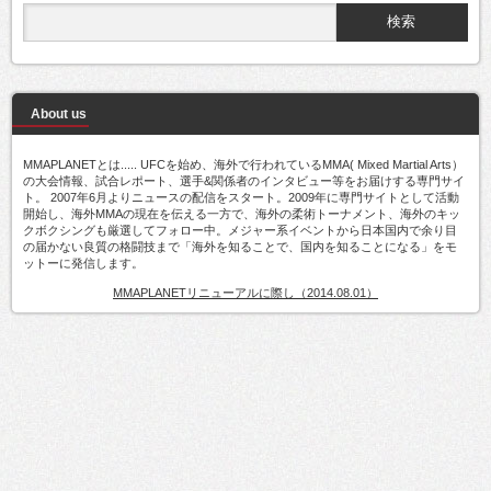
About us
MMAPLANETとは..... UFCを始め、海外で行われているMMA( Mixed Martial Arts）
の大会情報、試合レポート、選手&関係者のインタビュー等をお届けする専門サイ
ト。 2007年6月よりニュースの配信をスタート。2009年に専門サイトとして活動
開始し、海外MMAの現在を伝える一方で、海外の柔術トーナメント、海外のキッ
クボクシングも厳選してフォロー中。メジャー系イベントから日本国内で余り目
の届かない良質の格闘技まで「海外を知ることで、国内を知ることになる」をモ
ットーに発信します。
MMAPLANETリニューアルに際し（2014.08.01）