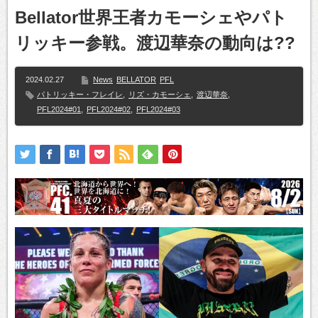
Bellator世界王者カモーシェやパト
リッキー参戦。渡辺華奈の動向は??
2024.02.27
News
BELLATOR
PFL
パトリッキー・フレイレ
,
リズ・カモーシェ
,
渡辺華奈
,
PFL2024#01
,
PFL2024#02
,
PFL2024#03