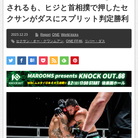
されるも、ヒジと首相撲で押したセ
クサンがダスにスプリット判定勝利
2023.12.23
Report
ONE
World kicks
セクサン・オー・クワンムアン
,
ONE FF46
,
リバー・ダス