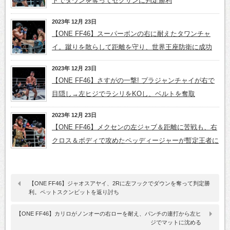
トでダウンを奪ってセクサンに判定勝利
2023年 12月 23日
【ONE FF46】スーパーボンの右に耐えたタワンチャ
イ。蹴りを散らして距離を守り、世界王座防衛に成功
2023年 12月 23日
【ONE FF46】さすがの一撃! プラジャンチャイが右で
目隠し→左ヒジでラシリをKOし、ベルトを奪取
2023年 12月 23日
【ONE FF46】メクセンの左ジャブ＆距離に苦戦も、右
クロス＆ボディで攻めたペッディージャーが暫定王者に
【ONE FF46】ジャオスアヤイ、2Rに左フックでダウンを奪って判定勝
利。ペットスクンビットを返り討ち
【ONE FF46】カリロがノンオーの右ローを耐え、パンチの連打から左ヒ
ジでマットに沈める