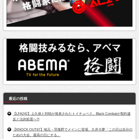
最近の投稿
【LFA242】上久保と対戦が発表されたトイチュベク。Black Combatが契約違
反と法的処置へ?!
【KNOCK OUT67】地元・羽曳野でメインに登場。久井大夢「この日は自分の
ための大会、最高の日にする」