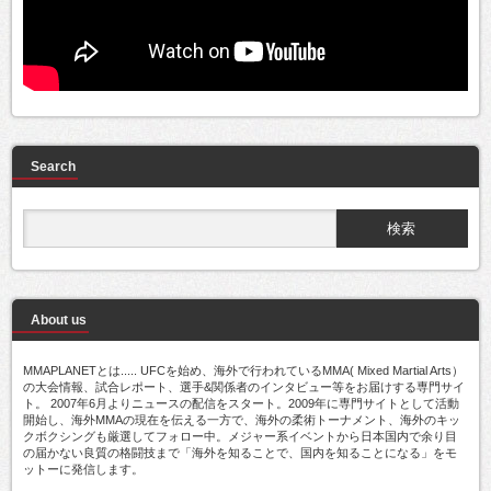
Search
About us
MMAPLANETとは..... UFCを始め、海外で行われているMMA( Mixed Martial Arts）
の大会情報、試合レポート、選手&関係者のインタビュー等をお届けする専門サイ
ト。 2007年6月よりニュースの配信をスタート。2009年に専門サイトとして活動
開始し、海外MMAの現在を伝える一方で、海外の柔術トーナメント、海外のキッ
クボクシングも厳選してフォロー中。メジャー系イベントから日本国内で余り目
の届かない良質の格闘技まで「海外を知ることで、国内を知ることになる」をモ
ットーに発信します。