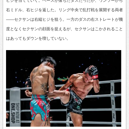
ヒジを当てていく。ペースが落ちたダスだったが、ワンツーから
右ミドル、右ヒジを返した。リング中央で乱打戦を展開する両者
——セクサンは右縦ヒジを狙う。一方のダスの右ストレートが幾
度となくセクサンの顔面を捉えるが、セクサンはこかされること
はあってもダウンを喫していない。