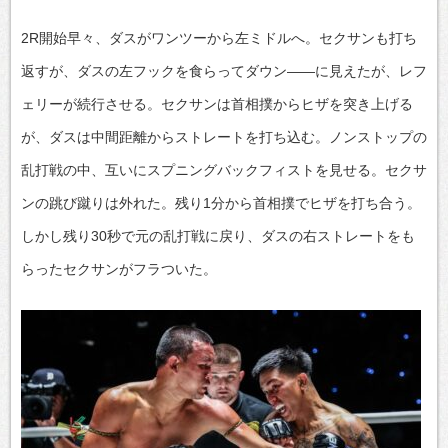
2R開始早々、ダスがワンツーから左ミドルへ。セクサンも打ち
返すが、ダスの左フックを食らってダウン——に見えたが、レフ
ェリーが続行させる。セクサンは首相撲からヒザを突き上げる
が、ダスは中間距離からストレートを打ち込む。ノンストップの
乱打戦の中、互いにスプニングバックフィストを見せる。セクサ
ンの跳び蹴りは外れた。残り1分から首相撲でヒザを打ち合う。
しかし残り30秒で元の乱打戦に戻り、ダスの右ストレートをも
らったセクサンがフラついた。