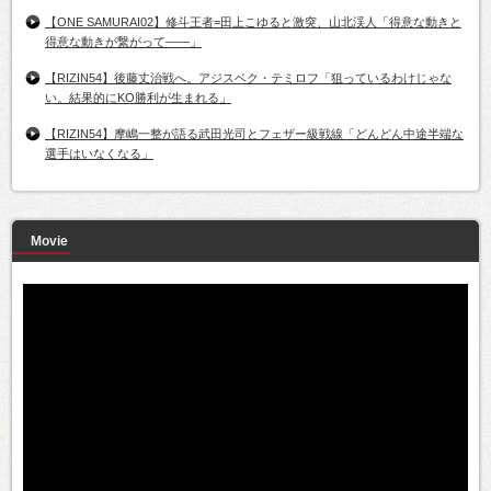
【ONE SAMURAI02】修斗王者=田上こゆると激突、山北渓人「得意な動きと
得意な動きが繋がって――」
【RIZIN54】後藤丈治戦へ。アジスベク・テミロフ「狙っているわけじゃな
い。結果的にKO勝利が生まれる」
【RIZIN54】摩嶋一整が語る武田光司とフェザー級戦線「どんどん中途半端な
選手はいなくなる」
Movie