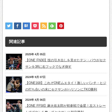
関連記事
2025年 4月 05日
【ONE FN30】技の引き出しを見せたテン・パウがセク
サンを3Rに右フックでなぎ倒す
2024年 9月 07日
【ONE168】これぞONEムエタイ！激しいパンチ・ヒジ
の打ち合いの末にセクサンがハリソンにTKO勝利
2024年 4月 06日
【ONE FF58】麻火佑太郎が初参戦で金星！左ストレー