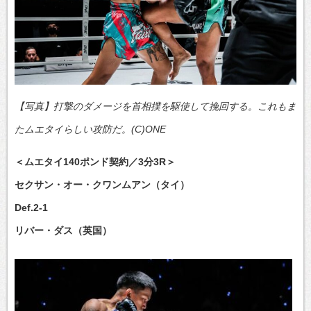
【写真】打撃のダメージを首相撲を駆使して挽回する。これもま
たムエタイらしい攻防だ。(C)ONE
＜ムエタイ140ポンド契約／3分3R＞
セクサン・オー・クワンムアン（タイ）
Def.2-1
リバー・ダス（英国）