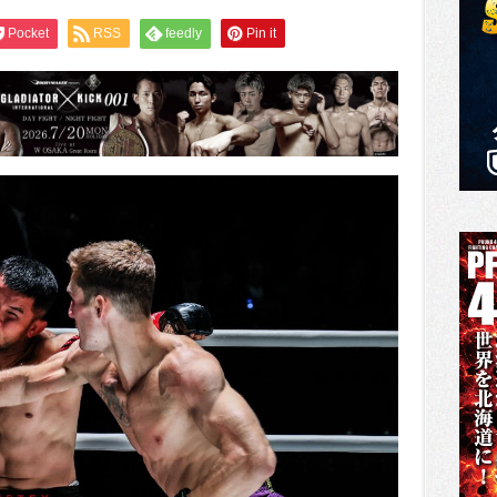
Pocket
RSS
feedly
Pin it