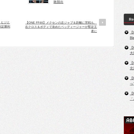
敗脱出
Re
、ヒジと
【ONE FF46】メクセンの左ジャブ＆距離に苦戦も、
判定勝利
右クロス＆ボディで攻めたペッディージャーが暫定王
者に
【
B
【
大
【
北
【
っ
【
「