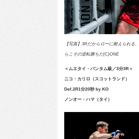
【写真】3Rだからローに耐えられる、
らこその逆転勝ちだ(C)ONE
＜ムエタイ・バンタム級／3分3R＞
ニコ・カリロ（スコットランド）
Def.2R1分20秒 by KO
ノンオー・ハマ（タイ）