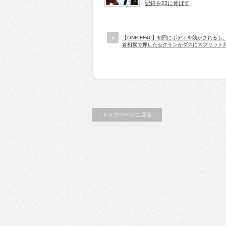
記録を22に伸ばす
【ONE FF46】初回にボディを効かされるも
首相撲で押したセクサンがダスにスプリット
トップページに戻る