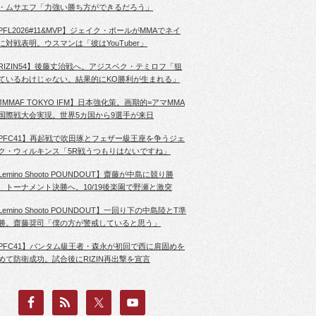
・ムサエフ「力強い勝ち方ができるだろう」
PFL2026#11&MVP】ジェイク・ポールがMMAでネイ
に対戦表明。ウスマンは「彼はYouTuber」
RIZIN54】後藤丈治戦へ。アジスベク・テミロフ「狙
ているわけじゃない。結果的にKO勝利が生まれる」
JMMAF TOKYO IFM】日本強化策。画期的=アマMMA
国際戦大会実現。世界5カ国から9選手が来日
PFC41】再起戦で吹田琢とフェザー級王座を争うジェ
ク・ウィルキンス「5R戦うつもりはないですね」
Lemino Shooto POUNDOUT】齋藤が中島に競り勝
、トーナメント決勝へ。10/19後楽園で野瀬と激突
Lemino Shooto POUNDOUT】一回り下の中島陸とT準
勝。齋藤奨司「僕の方が警戒していると思う」
PFC41】バンタム級王者・森永が初回で西に肩固めを
めて防衛成功。試合後にRIZIN再出撃を宣言