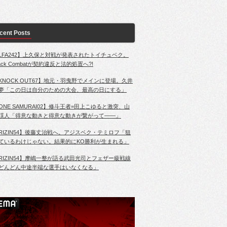
cent Posts
LFA242】上久保と対戦が発表されたトイチュベク。
lack Combatが契約違反と法的処置へ?!
KNOCK OUT67】地元・羽曳野でメインに登場。久井
夢「この日は自分のための大会、最高の日にする」
ONE SAMURAI02】修斗王者=田上こゆると激突、山
渓人「得意な動きと得意な動きが繋がって――」
RIZIN54】後藤丈治戦へ。アジスベク・テミロフ「狙
ているわけじゃない。結果的にKO勝利が生まれる」
RIZIN54】摩嶋一整が語る武田光司とフェザー級戦線
どんどん中途半端な選手はいなくなる」