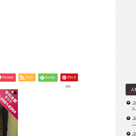
Pocket
RSS
feedly
Pin it
PR
人
【
ス
【
「
【