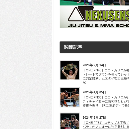
関連記事
2026年 2月 14日
【ONE FN40】ニコ・カリロが
トレートでダウンを奪ってシャ
に判定勝利。ムエタイ暫定王座
冠
2025年 4月 05日
【ONE FN30】ニコ・カリロが
ティチャイ相手に首相撲とヒジ
導権を握り、2Rに左ボディで粉
2024年 9月 27日
【ONE FF81】ステップ＆手数
バティがノンオーに判定勝利。