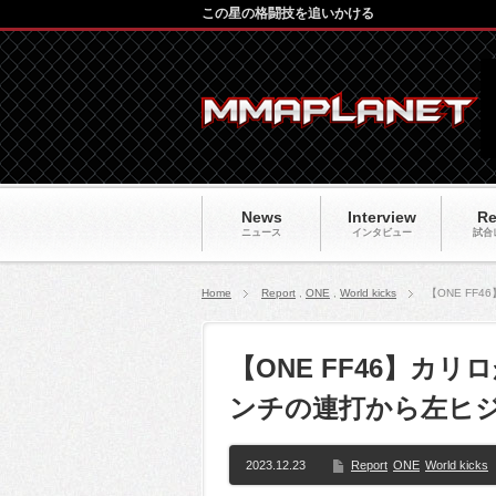
この星の格闘技を追いかける
News
Interview
Re
ニュース
インタビュー
試合
Home
Report
,
ONE
,
World kicks
【ONE F
【ONE FF46】カ
ンチの連打から左ヒ
2023.12.23
Report
ONE
World kicks