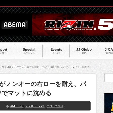
port
Special
Events
JJ Globo
J-C
レポート
スペシャル
イベント
柔術
国内M
F46】カリロがノンオーの右ローを耐え、パンチの連打から左ヒジでマットに沈める
リロがノンオーの右ローを耐え、パ
ジでマットに沈める
ONE FF46
,
ノンオー・ハマ
,
ニコ・カリロ