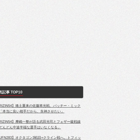
気記事 TOP10
RIZIN54】捲土重来の佐藤将光戦、パッチー・ミック
「本当に良い相手だから、失神させたい」
RIZIN54】摩嶋一整が語る武田光司とフェザー級戦線
どんどん中途半端な選手はいなくなる」
UFN283】オクタゴン3戦目=クライン戦へ。トフィッ