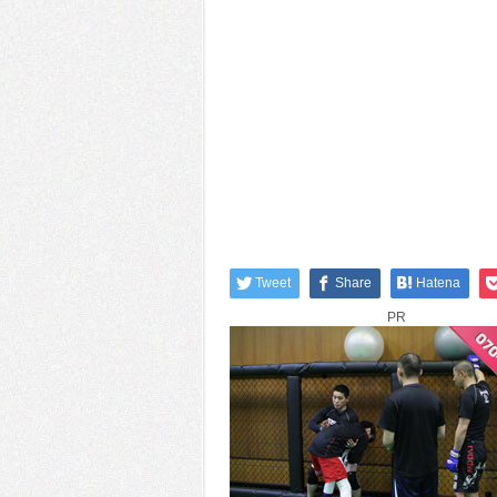
Tweet
Share
Hatena
PR