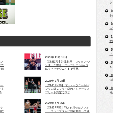
ク
【
ト
【
っ
【
で
【
イ
2025年 11月 15日
右ス
【ONE173】計量結果 ロッタン×ノ
【
ドウ
ンオーが中止、グレゴリアン×安保
ち
を戴
はキャッチウエイトで実施
【
決
2025年 2月 08日
シッ
【ONE FN28】ゴントーラニーがバ
【
で主
ンタム級→フライ級のノンオーをス
砕
プリット判定で下す
極
2024年 4月 06日
でナ
【ONE FF58】巧さを見せたノンオ
無敗
ー、クラップダムに判定勝利して連