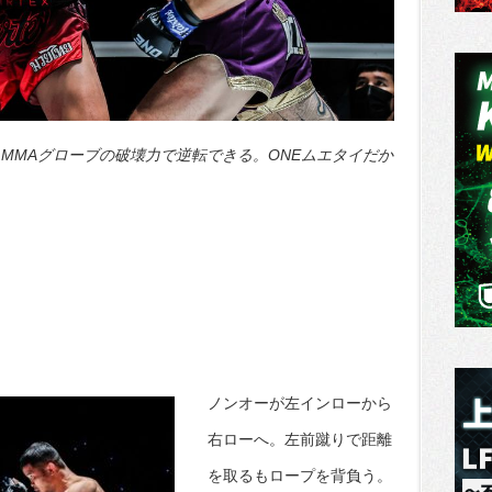
MMAグローブの破壊力で逆転できる。ONEムエタイだか
ノンオーが左インローから
右ローへ。左前蹴りで距離
を取るもロープを背負う。