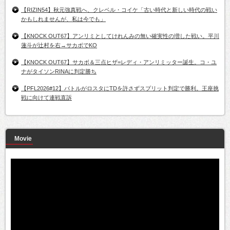
【RIZIN54】秋元強真戦へ、クレベル・コイケ「古い時代と新しい時代の戦い
かもしれませんが、私は今でも」
【KNOCK OUT67】アンリミとしてけれんみの無い確実性の増した戦い。平川
蓮斗が辻村を右→サカボでKO
【KNOCK OUT67】サカボ＆三点ヒザ=レディ・アンリミッター誕生。コ・ユ
ナがタイソンRINAに判定勝ち
【PFL2026#12】バトルがロスタにTDを許さずスプリット判定で勝利。王座挑
戦に向けて連戦直訴
Movie