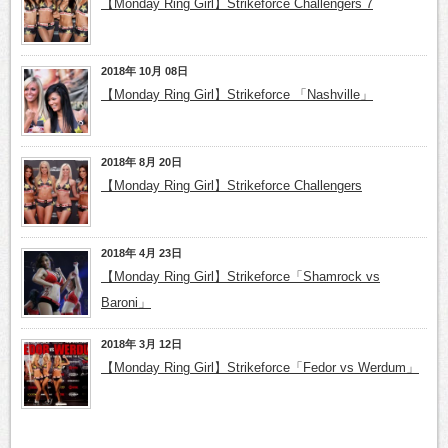
【Monday Ring Girl】Strikeforce Challengers 7
2018年 10月 08日
【Monday Ring Girl】Strikeforce 「Nashville」
2018年 8月 20日
【Monday Ring Girl】Strikeforce Challengers
2018年 4月 23日
【Monday Ring Girl】Strikeforce「Shamrock vs
Baroni」
2018年 3月 12日
【Monday Ring Girl】Strikeforce「Fedor vs Werdum」