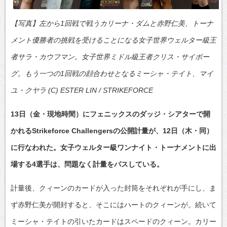
【写真】左から1回戦で戦うカリーナ・ダムと赤野仁美、トーナ
メント優勝者の挑戦を受けることになる女子世界ウェルター級王
者サラ・カウフマン。女子世界ミドル級王者クリス・サイボー
グ。もう一つの1回戦の顔合わせとなるミーシャ・テイト、マイ
ユ・クヤラ (C) ESTER LIN / STRIKEFORCE
13日（金・現地時間）にフェニックスのダッジ・シアターで開
かれるStrikeforce Challengersの公開計量が、12日（木・同）
に行なわれた。女子ウェルター級ワンナイト・トーナメントに出
場する4選手は、問題なく計量をパスしている。
計量後、クィーンのカードが入った封筒をそれぞれが手にし、ま
ず赤野仁美が開封すると、そこにはハートのクィーンが。続いて
ミーシャ・テイトの引いたカードはスペードのクィーン。カリー