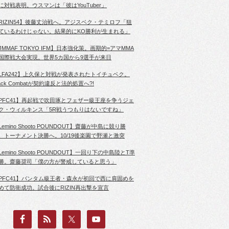
に対戦表明。ウスマンは「彼はYouTuber」
RIZIN54】後藤丈治戦へ。アジスベク・テミロフ「狙
ているわけじゃない。結果的にKO勝利が生まれる」
JMMAF TOKYO IFM】日本強化策。画期的=アマMMA
国際戦大会実現。世界5カ国から9選手が来日
LFA242】上久保と対戦が発表されたトイチュベク。
lack Combatが契約違反と法的処置へ?!
PFC41】再起戦で吹田琢とフェザー級王座を争うジェ
ク・ウィルキンス「5R戦うつもりはないですね」
Lemino Shooto POUNDOUT】齋藤が中島に競り勝
、トーナメント決勝へ。10/19後楽園で野瀬と激突
Lemino Shooto POUNDOUT】一回り下の中島陸とT準
勝。齋藤奨司「僕の方が警戒していると思う」
PFC41】バンタム級王者・森永が初回で西に肩固めを
めて防衛成功。試合後にRIZIN再出撃を宣言