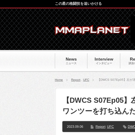
この星の格闘技を追いかける
News
Interview
Re
ニュース
インタビュー
試合
Home
Report
,
UFC
【DWCS S07Ep05
【DWCS S07Ep
ワンツーを打ち込ん
2023.09.06
Report
UFC
DWC