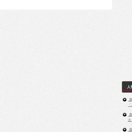
人
【
「
【
ス
【