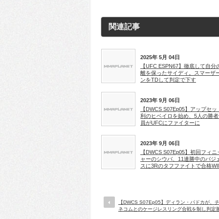
関連記事
2025年 5月 04日
【UFC ESPN67】徹底して自分
離を保ったサイディ。スマーザ
ンをTDして判定で下す
2023年 9月 06日
【DWCS S07Ep05】アップセ
利のヒベイロを始め、5人の勝者
員がUFCにファイターに
2023年 9月 06日
【DWCS S07Ep05】初回フィ
ャーのシウバ、11連勝中のバジ
スに3Rのタフファイトで合格WI
【DWCS S07Ep05】ディラン・パドカが、
ネコムとのケージレスリング合戦を制し判定