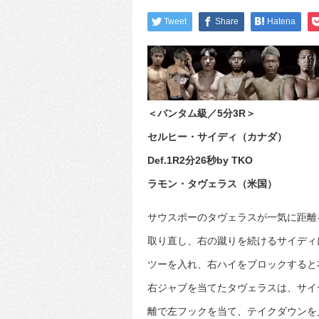
Tweet
Share
Hatena
＜バンタム級／5分3R＞
セルヒー・サイディ（カナダ）
Def.1R2分26秒by TKO
ラモン・タヴェラス（米国）
サウスポーのタヴェラスが一気に距離
取り直し、右の蹴りを続けるサイディ
ツーを入れ、右ハイをブロックすると
右ジャブを当てたタヴェラスは、サイ
離で左フックを当て、テイクダウンを