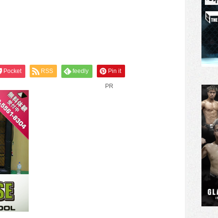
Pocket
RSS
feedly
Pin it
PR