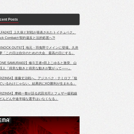
cent Posts
LFA242】上久保と対戦が発表されたトイチュベク。
lack Combatが契約違反と法的処置へ?!
KNOCK OUT67】地元・羽曳野でメインに登場。久井
夢「この日は自分のための大会、最高の日にする」
ONE SAMURAI02】修斗王者=田上こゆると激突、山
渓人「得意な動きと得意な動きが繋がって――」
RIZIN54】後藤丈治戦へ。アジスベク・テミロフ「狙
ているわけじゃない。結果的にKO勝利が生まれる」
RIZIN54】摩嶋一整が語る武田光司とフェザー級戦線
どんどん中途半端な選手はいなくなる」