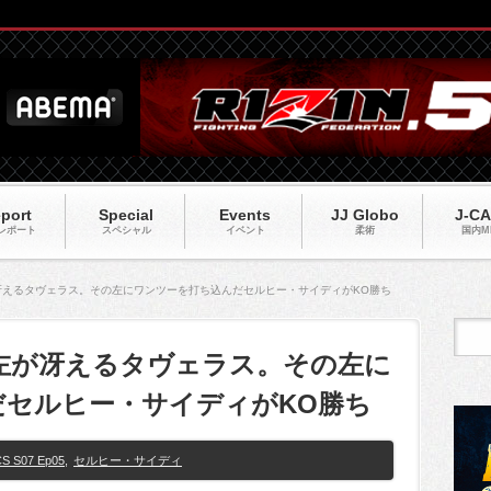
port
Special
Events
JJ Globo
J-C
レポート
スペシャル
イベント
柔術
国内M
】左が冴えるタヴェラス。その左にワンツーを打ち込んだセルヒー・サイディがKO勝ち
05】左が冴えるタヴェラス。その左に
だセルヒー・サイディがKO勝ち
S S07 Ep05
,
セルヒー・サイディ