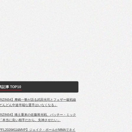
気記事 TOP10
RIZIN54】摩嶋一整が語る武田光司とフェザー級戦線
どんどん中途半端な選手はいなくなる」
RIZIN54】捲土重来の佐藤将光戦、パッチー・ミック
「本当に良い相手だから、失神させたい」
PFL2026#11&MVP】ジェイク・ポールがMMAでネイ