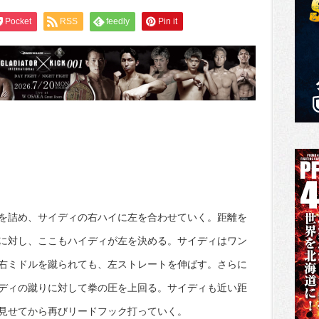
Pocket
RSS
feedly
Pin it
を詰め、サイディの右ハイに左を合わせていく。距離を
に対し、ここもハイディが左を決める。サイディはワン
右ミドルを蹴られても、左ストレートを伸ばす。さらに
ディの蹴りに対して拳の圧を上回る。サイディも近い距
見せてから再びリードフック打っていく。