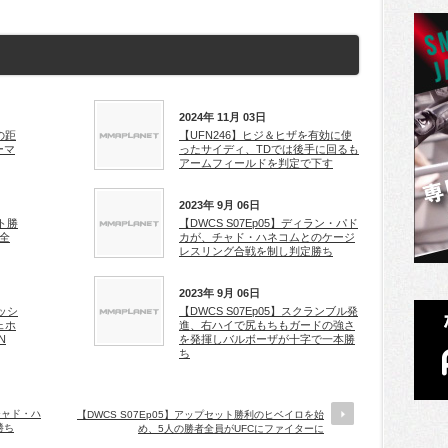
2024年 11月 03日
の距
【UFN246】ヒジ＆ヒザを有効に使
ーマ
ったサイディ、TDでは後手に回るも
アームフィールドを判定で下す
2023年 9月 06日
ット勝
【DWCS S07Ep05】ディラン・パド
全
カが、チャド・ハネコムとのケージ
レスリング合戦を制し判定勝ち
2023年 9月 06日
ニッシ
【DWCS S07Ep05】スクランブル発
ェホ
進、右ハイで尻もちもガードの強さ
N
を発揮しバルボーザが十字で一本勝
ち
チャド・ハ
【DWCS S07Ep05】アップセット勝利のヒベイロを始
勝ち
め、5人の勝者全員がUFCにファイターに