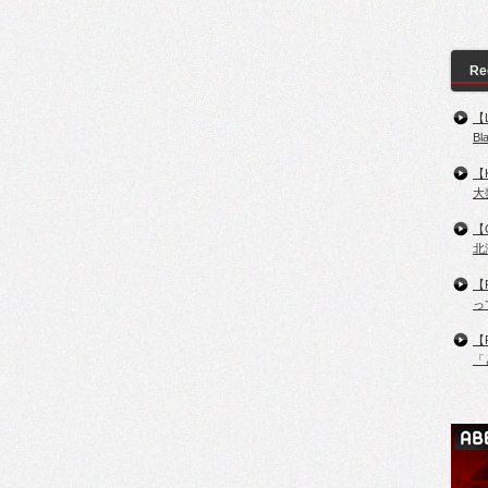
Re
【
B
【
大
【
北
【
っ
【
「