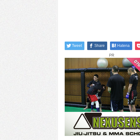
Tweet
Share
Hatena
PR