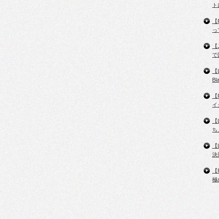
ト
【
っ
【
で
【
B
【
イ
【
ち
【
決
【
極