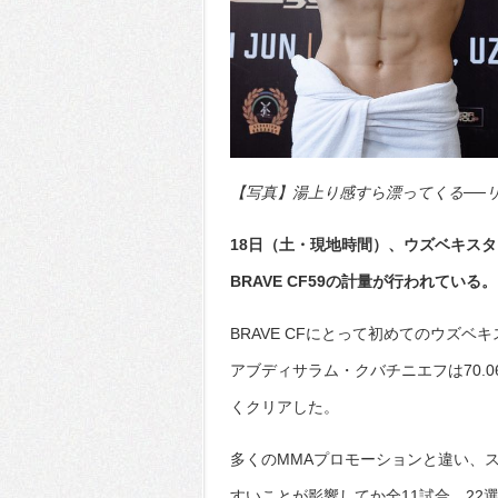
【写真】湯上り感すら漂ってくる──リ
18日（土・現地時間）、ウズベキス
BRAVE CF59の計量が行われている。
BRAVE CFにとって初めてのウズ
アブディサラム・クバチニエフは70.0
くクリアした。
多くのMMAプロモーションと違い、
すいことが影響してか全11試合、22