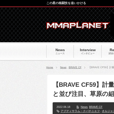
この星の格闘技を追いかける
News
Interview
Re
ニュース
インタビュー
試合
Home
News
,
BRAVE CF
【BRAVE CF5
【BRAVE CF59
と並び注目、草原の
2022.06.18
News
BRAVE CF
アブディサラム・クバチニエフ
,
オルジャ