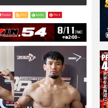
Pocket
RSS
feedly
Pin it