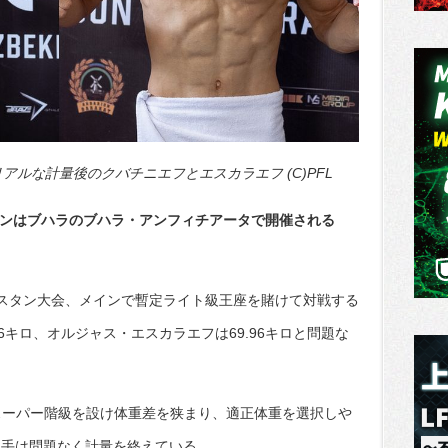
アルな計量後のクバチニエフとエスカラエフ (C)PFL
タンはブハラのブハラ・アンフィチアータで開催される
ベキスタン大会、メインで暫定ライト級王座を賭けて対戦する
6キロ、オルジャス・エスカラエフは69.96キロと問題な
スーパー階級を設け体重差を狭まり、適正体重を選択しや
選手は問題なく計量を終えている。