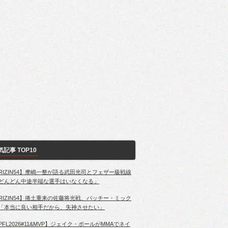
気記事 TOP10
RIZIN54】摩嶋一整が語る武田光司とフェザー級戦線
どんどん中途半端な選手はいなくなる」
RIZIN54】捲土重来の佐藤将光戦、パッチー・ミック
「本当に良い相手だから、失神させたい」
PFL2026#11&MVP】ジェイク・ポールがMMAでネイ