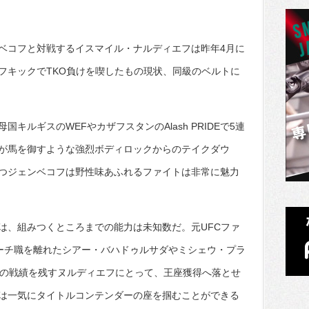
ベコフと対戦するイスマイル・ナルディエフは昨年4月に
フキックでTKO負けを喫したもの現状、同級のベルトに
キルギスのWEFやカザフスタンのAlash PRIDEで5連
が馬を御すような強烈ボディロックからのテイクダウ
つジェンベコフは野性味あふれるファイトは非常に魅力
は、組みつくところまでの能力は未知数だ。元UFCファ
ッドコーチ職を離れたシアー・バハドゥルサダやミシェウ・プラ
敗の戦績を残すヌルディエフにとって、王座獲得へ落とせ
は一気にタイトルコンテンダーの座を掴むことができる