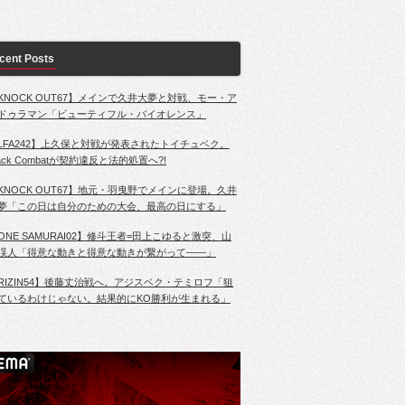
cent Posts
KNOCK OUT67】メインで久井大夢と対戦、モー・ア
ドゥラマン「ビューティフル・バイオレンス」
LFA242】上久保と対戦が発表されたトイチュベク。
lack Combatが契約違反と法的処置へ?!
KNOCK OUT67】地元・羽曳野でメインに登場。久井
夢「この日は自分のための大会、最高の日にする」
ONE SAMURAI02】修斗王者=田上こゆると激突、山
渓人「得意な動きと得意な動きが繋がって――」
RIZIN54】後藤丈治戦へ。アジスベク・テミロフ「狙
ているわけじゃない。結果的にKO勝利が生まれる」