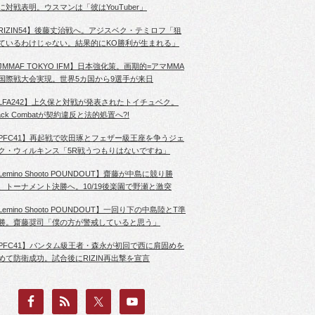
に対戦表明。ウスマンは「彼はYouTuber」
RIZIN54】後藤丈治戦へ。アジスベク・テミロフ「狙
ているわけじゃない。結果的にKO勝利が生まれる」
JMMAF TOKYO IFM】日本強化策。画期的=アマMMA
国際戦大会実現。世界5カ国から9選手が来日
LFA242】上久保と対戦が発表されたトイチュベク。
lack Combatが契約違反と法的処置へ?!
PFC41】再起戦で吹田琢とフェザー級王座を争うジェ
ク・ウィルキンス「5R戦うつもりはないですね」
Lemino Shooto POUNDOUT】齋藤が中島に競り勝
、トーナメント決勝へ。10/19後楽園で野瀬と激突
Lemino Shooto POUNDOUT】一回り下の中島陸とT準
勝。齋藤奨司「僕の方が警戒していると思う」
PFC41】バンタム級王者・森永が初回で西に肩固めを
めて防衛成功。試合後にRIZIN再出撃を宣言