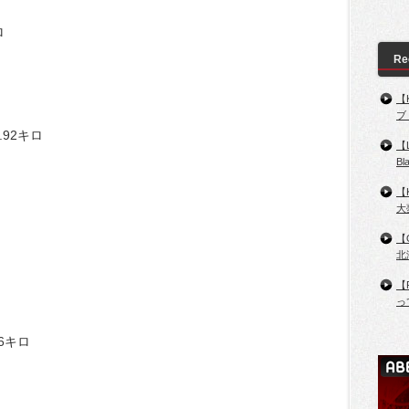
ロ
Re
【
ブ
92キロ
【
B
【
大
【
北
【
っ
6キロ