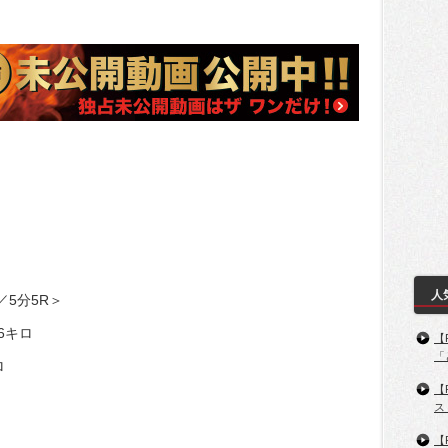
人
／5分5R＞
6キロ
【
「
ロ
【
ス
【