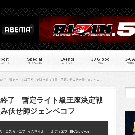
port
Special
Events
JJ Globo
J-C
レポート
スペシャル
イベント
柔術
国内M
9】計量終了 暫定ライト級王座決定戦と並び注目、草原の組み伏せ師ジェンベコフ
】計量終了 暫定ライト級王座決定戦
組み伏せ師ジェンベコフ
ス・エスカラエフ
,
イスマイル・ナルディエフ
,
BRAVE CF59
,