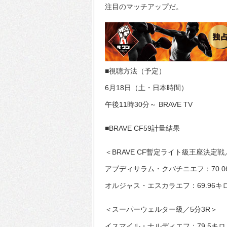
注目のマッチアップだ。
■視聴方法（予定）
6月18日（土・日本時間）
午後11時30分～ BRAVE TV
■BRAVE CF59計量結果
＜BRAVE CF暫定ライト級王座決定戦
アブディサラム・クバチニエフ：70.0
オルジャス・エスカラエフ：69.96キ
＜スーパーウェルター級／5分3R＞
イスマイル・ナルディエフ：79.5キロ