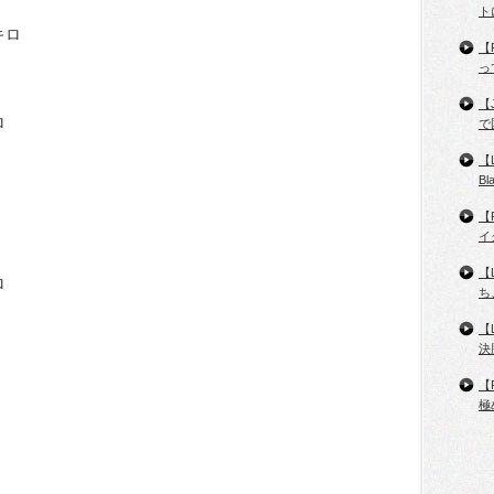
ト
キロ
【
っ
【
ロ
で
【
B
【
イ
【
ロ
ち
【
決
【
極