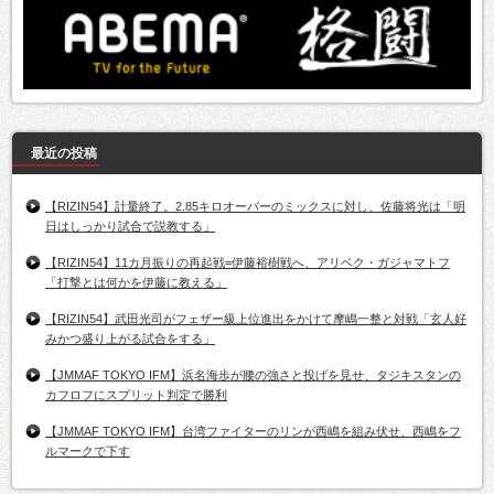
最近の投稿
【RIZIN54】計量終了。2.85キロオーバーのミックスに対し、佐藤将光は「明
日はしっかり試合で説教する」
【RIZIN54】11カ月振りの再起戦=伊藤裕樹戦へ、アリベク・ガジャマトフ
「打撃とは何かを伊藤に教える」
【RIZIN54】武田光司がフェザー級上位進出をかけて摩嶋一整と対戦「玄人好
みかつ盛り上がる試合をする」
【JMMAF TOKYO IFM】浜名海歩が腰の強さと投げを見せ、タジキスタンの
カフロフにスプリット判定で勝利
【JMMAF TOKYO IFM】台湾ファイターのリンが西嶋を組み伏せ、西嶋をフ
ルマークで下す