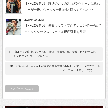
【PFL2024#09】躍進のカマカ3世がラウネーンに挑む
フェザー級。ウェルター級は4人揃って初ベスト4
2024年 6月 29日
【PFL2024#06】無敗ウマラトフがアナコンダを極めて
クイックシックス! ワードは現役引退を発表
【NEXUS23】新バンタム級王者は、寝技派=河村泰博「色んな団体のチ
ャンピオンを倒していきたい」
【Bu et Sports de combat】武術的な観点で見るMMA。オマリー✖モウテ
ィーニョ「オマリーの穴」
トップページに戻る