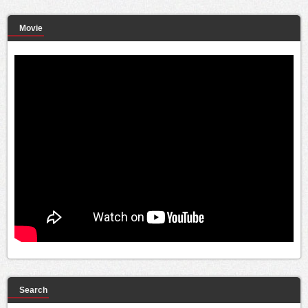
Movie
Search