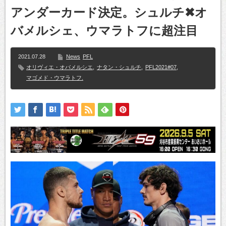
アンダーカード決定。シュルチ✖オ
バメルシェ、ウマラトフに超注目
2021.07.28
News
PFL
オリヴィエ・オバメルシエ
,
ナタン・シュルチ
,
PFL2021#07
,
マゴメド・ウマラトフ.