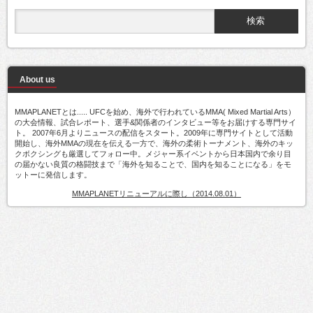
About us
MMAPLANETとは..... UFCを始め、海外で行われているMMA( Mixed Martial Arts）
の大会情報、試合レポート、選手&関係者のインタビュー等をお届けする専門サイ
ト。 2007年6月よりニュースの配信をスタート。2009年に専門サイトとして活動
開始し、海外MMAの現在を伝える一方で、海外の柔術トーナメント、海外のキッ
クボクシングも厳選してフォロー中。メジャー系イベントから日本国内で余り目
の届かない良質の格闘技まで「海外を知ることで、国内を知ることになる」をモ
ットーに発信します。
MMAPLANETリニューアルに際し（2014.08.01）