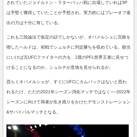
されていたジョイルトン・ラターバッハ戦に出場していれば3P
は手堅く獲得していたことが予想され、実力的にはプレーオフ進
出の力は十分に有している。
これも三段論法で仮定の話でしかないが、オバメルシェに完敗を
喫したヘルドは、初戦でシュルチに判定勝ちを収めている。順当
にいけば元UFCファイターの力を、2度のPFL世界王者に見せつ
けることになるのか。シュルチが意地を見せられるか。
恐らくオバメルシェが、すぐにUFCにカムバックはないと思わ
れるたけ、ただの2021年シーズン消化マッチではなく──2022年
シーズンに向けて両者が生き残りをかけたデモンストレーション
&サバイバルマッチとなる。