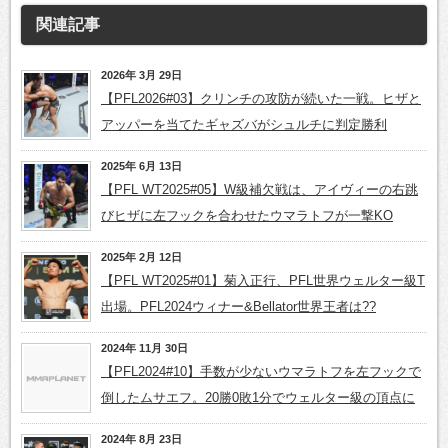
関連記事
2026年 3月 29日
【PFL2026#03】クリンチの攻防が続いた一戦。ヒザと
アッパーを当てたギャズバがシュルチに判定勝利
2025年 6月 13日
【PFL WT2025#05】W級補欠戦は、アイヴィーの右跳
びヒザに左フックを合わせたウマラトフが一撃KO
2025年 2月 12日
【PFL WT2025#01】菊入正行、PFL世界ウェルター級T
出場。PFL2024ウィナー&Bellator世界王者は??
2024年 11月 30日
【PFL2024#10】手数が少ないウマラトフを左フックで
倒したムサエフ。20勝0敗1分でウェルター級の頂点に
2024年 8月 23日