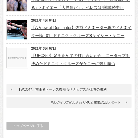
る」×ポイエー「大勝負だ」。ペレスは4戦連続中止
2021年 4月 04日
【A View of Dominator】弥益ドミネーター聡のドミネイ
ター論─01─ドミニク・クルーズ✖ケイシー・ケニー
2021年 3月 07日
【UFC259】足を止めての打ち合いから、ニータップを
決めたドミニク・クルーズがケニーに競り勝つ
【WEC47】前王者トーレス復帰もベナビデスが圧巻の勝利
WEC47 BOWLES vs CRUZ 主要試合レポート
トップページに戻る