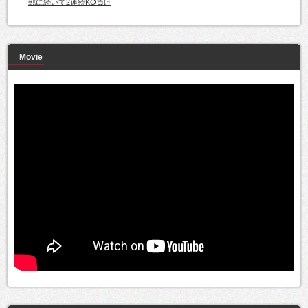
戦に続いて2連続KO負け
Movie