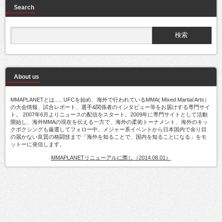
Search
About us
MMAPLANETとは..... UFCを始め、海外で行われているMMA( Mixed Martial Arts）
の大会情報、試合レポート、選手&関係者のインタビュー等をお届けする専門サイ
ト。 2007年6月よりニュースの配信をスタート。2009年に専門サイトとして活動
開始し、海外MMAの現在を伝える一方で、海外の柔術トーナメント、海外のキッ
クボクシングも厳選してフォロー中。メジャー系イベントから日本国内で余り目
の届かない良質の格闘技まで「海外を知ることで、国内を知ることになる」をモ
ットーに発信します。
MMAPLANETリニューアルに際し（2014.08.01）