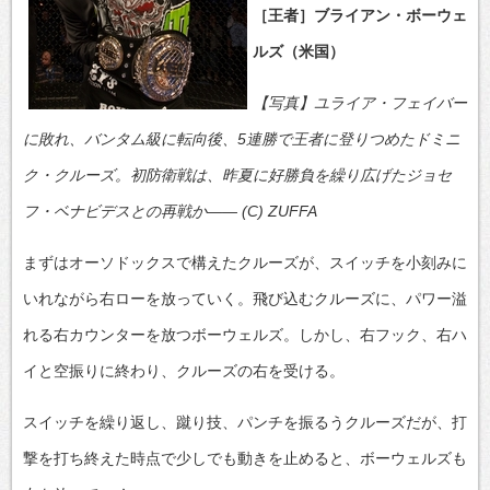
［王者］ブライアン・ボーウェ
ルズ（米国）
【写真】ユライア・フェイバー
に敗れ、バンタム級に転向後、5連勝で王者に登りつめたドミニ
ク・クルーズ。初防衛戦は、昨夏に好勝負を繰り広げたジョセ
フ・ベナビデスとの再戦か―― (C) ZUFFA
まずはオーソドックスで構えたクルーズが、スイッチを小刻みに
いれながら右ローを放っていく。飛び込むクルーズに、パワー溢
れる右カウンターを放つボーウェルズ。しかし、右フック、右ハ
イと空振りに終わり、クルーズの右を受ける。
スイッチを繰り返し、蹴り技、パンチを振るうクルーズだが、打
撃を打ち終えた時点で少しでも動きを止めると、ボーウェルズも