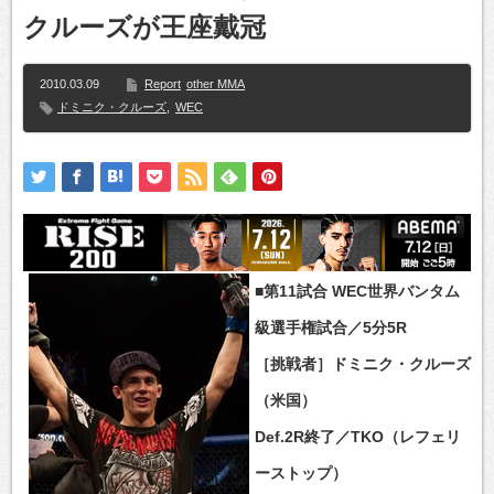
クルーズが王座戴冠
2010.03.09
Report
other MMA
ドミニク・クルーズ
,
WEC
■第11試合 WEC世界バンタム
級選手権試合／5分5R
［挑戦者］ドミニク・クルーズ
（米国）
Def.2R終了／TKO（レフェリ
ーストップ）