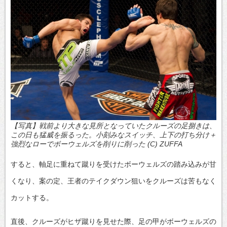
【写真】戦前より大きな見所となっていたクルーズの足捌きは、
この日も猛威を振るった。小刻みなスイッチ、上下の打ち分け＋
強烈なローでボーウェルズを削りに削った (C) ZUFFA
すると、軸足に重ねて蹴りを受けたボーウェルズの踏み込みが甘
くなり、案の定、王者のテイクダウン狙いをクルーズは苦もなく
カットする。
直後、クルーズがヒザ蹴りを見せた際、足の甲がボーウェルズの