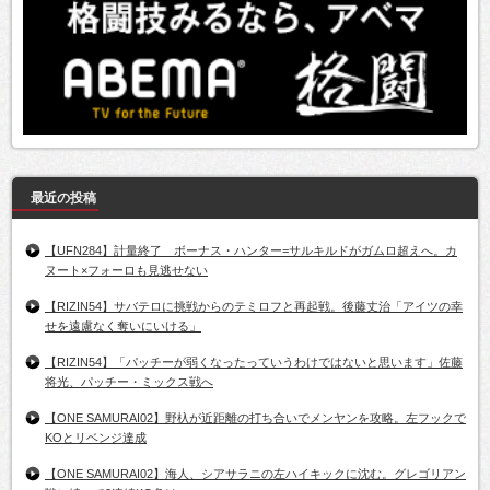
最近の投稿
【UFN284】計量終了 ボーナス・ハンター=サルキルドがガムロ超えへ。カ
ヌート×フォーロも見逃せない
【RIZIN54】サバテロに挑戦からのテミロフと再起戦。後藤丈治「アイツの幸
せを遠慮なく奪いにいける」
【RIZIN54】「パッチーが弱くなったっていうわけではないと思います」佐藤
将光、パッチー・ミックス戦へ
【ONE SAMURAI02】野杁が近距離の打ち合いでメンヤンを攻略。左フックで
KOとリベンジ達成
【ONE SAMURAI02】海人、シアサラニの左ハイキックに沈む。グレゴリアン