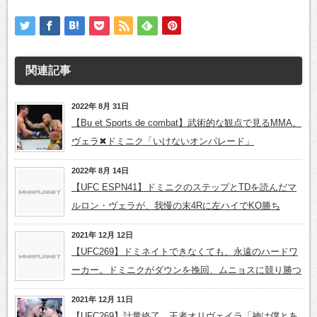
関連記事
2022年 8月 31日
【Bu et Sports de combat】武術的な観点で見るMMA。
ヴェラ✖ドミニク「いけないオンパレード」
2022年 8月 14日
【UFC ESPN41】ドミニクのステップとTDを読んだマ
ルロン・ヴェラが、我慢の末4Rに左ハイでKO勝ち
2021年 12月 12日
【UFC269】ドミネイトできなくても、永遠のハードワ
ーカー。ドミニクがダウンを挽回、ムニョスに競り勝つ
2021年 12月 11日
【UFC269】計量終了 王者オリヴェイラ「神は僕とあ