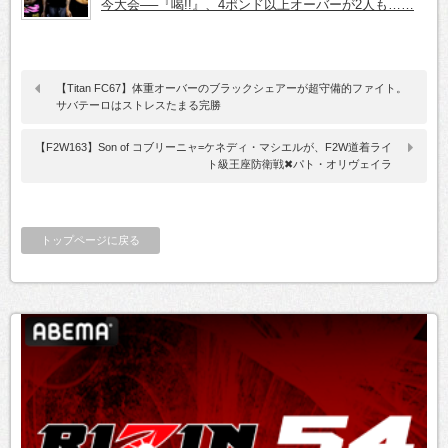
今大会──『喝!!』、4ポンド以上オーバーが2人も……
【Titan FC67】体重オーバーのブラックシェアーが超守備的ファイト。
サバテーロはストレスたまる完勝
【F2W163】Son of コブリーニャ=ケネディ・マシエルが、F2W道着ライ
ト級王座防衛戦✖パト・オリヴェイラ
トップページに戻る