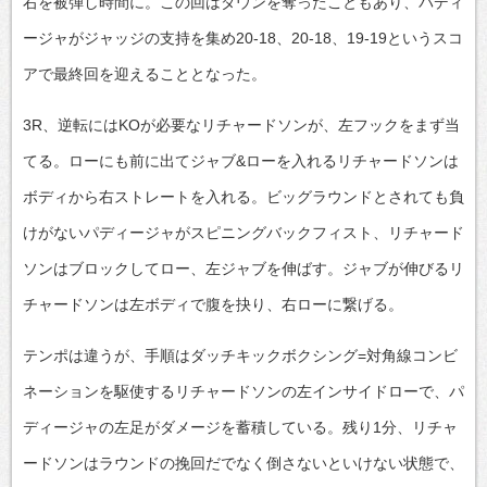
右を被弾し時間に。この回はダウンを奪ったこともあり、パディ
ージャがジャッジの支持を集め20-18、20-18、19-19というスコ
アで最終回を迎えることとなった。
3R、逆転にはKOが必要なリチャードソンが、左フックをまず当
てる。ローにも前に出てジャブ&ローを入れるリチャードソンは
ボディから右ストレートを入れる。ビッグラウンドとされても負
けがないパディージャがスピニングバックフィスト、リチャード
ソンはブロックしてロー、左ジャブを伸ばす。ジャブが伸びるリ
チャードソンは左ボディで腹を抉り、右ローに繋げる。
テンポは違うが、手順はダッチキックボクシング=対角線コンビ
ネーションを駆使するリチャードソンの左インサイドローで、パ
ディージャの左足がダメージを蓄積している。残り1分、リチャ
ードソンはラウンドの挽回だでなく倒さないといけない状態で、