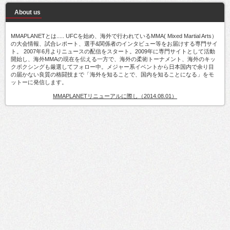
About us
MMAPLANETとは..... UFCを始め、海外で行われているMMA( Mixed Martial Arts）
の大会情報、試合レポート、選手&関係者のインタビュー等をお届けする専門サイ
ト。 2007年6月よりニュースの配信をスタート。2009年に専門サイトとして活動
開始し、海外MMAの現在を伝える一方で、海外の柔術トーナメント、海外のキッ
クボクシングも厳選してフォロー中。メジャー系イベントから日本国内で余り目
の届かない良質の格闘技まで「海外を知ることで、国内を知ることになる」をモ
ットーに発信します。
MMAPLANETリニューアルに際し（2014.08.01）