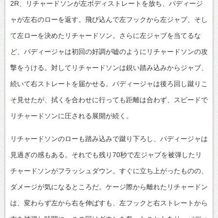
2R、リチャードソンが左ボディストレートを放ち、パディージ
ャが左右のローを返す。飛び込んで左フックから左ジャブ、そし
て左ローを決めたリチャードソン。さらに左ジャブを当てるな
ど、パディージャは初回の好調が嘘のようにリチャードソンの攻
撃をうける。対してリチャードソンは鋭い踏み込みからジャブ、
続いて右ストレートを届かせる。パディージャは後ろ回し蹴りこ
そ見せたが、拭くを合わせに行っても距離は合わず、スピードで
リチャードソンに圧される展開が続く。
リチャードソンのローも踏み込みで蹴り下ろし、パディージャは
見過ぎの感もある。それでも残り70秒で左ジャブを被弾したリ
チャードソンがフラッシュダウン。すぐに立ち上がったものの、
ダメージが気になるところだ。ケージ際から離れたリチャードン
は、変わらず左から右を伸ばすも、左フックと右ストレートから