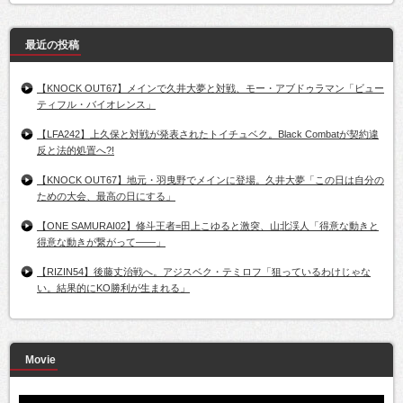
最近の投稿
【KNOCK OUT67】メインで久井大夢と対戦、モー・アブドゥラマン「ビュー
ティフル・バイオレンス」
【LFA242】上久保と対戦が発表されたトイチュベク。Black Combatが契約違
反と法的処置へ?!
【KNOCK OUT67】地元・羽曳野でメインに登場。久井大夢「この日は自分の
ための大会、最高の日にする」
【ONE SAMURAI02】修斗王者=田上こゆると激突、山北渓人「得意な動きと
得意な動きが繋がって――」
【RIZIN54】後藤丈治戦へ。アジスベク・テミロフ「狙っているわけじゃな
い。結果的にKO勝利が生まれる」
Movie