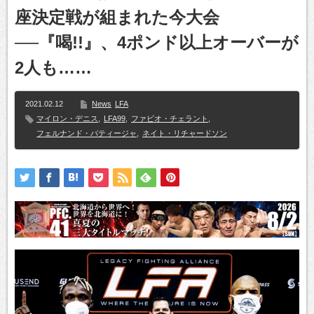
座決定戦が組まれた今大会
──『喝!!』、4ポンド以上オーバーが
2人も……
2021.02.12
News
LFA
マイロン・デニス
,
LFA99
,
ファビオ・チェラント
,
フェルナンド・バティージャ
,
ネイト・リチャードソン