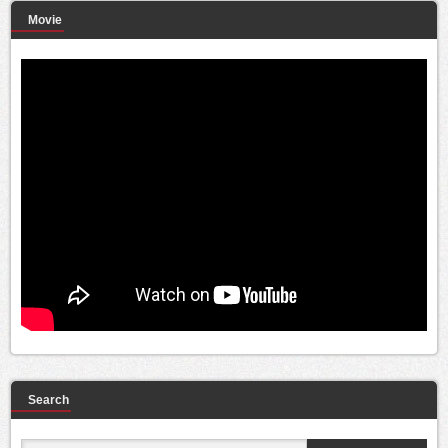
Movie
Search