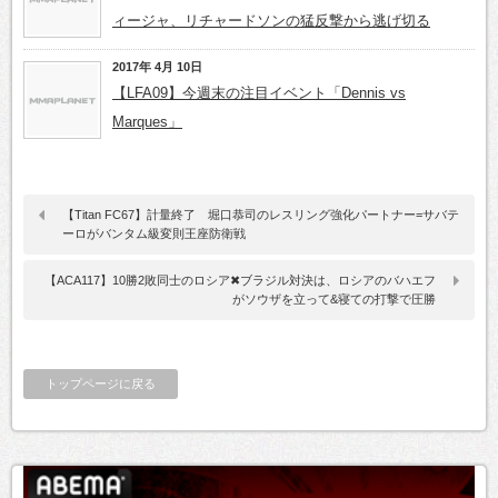
ィージャ、リチャードソンの猛反撃から逃げ切る
2017年 4月 10日
【LFA09】今週末の注目イベント「Dennis vs
Marques」
【Titan FC67】計量終了 堀口恭司のレスリング強化パートナー=サバテ
ーロがバンタム級変則王座防衛戦
【ACA117】10勝2敗同士のロシア✖ブラジル対決は、ロシアのバハエフ
がソウザを立って&寝ての打撃で圧勝
トップページに戻る