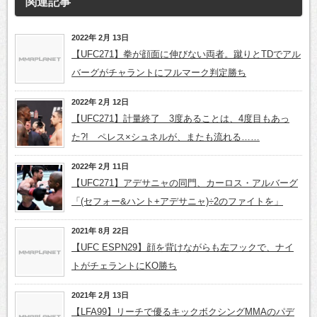
関連記事
2022年 2月 13日
【UFC271】拳が顔面に伸びない両者。蹴りとTDでアル
バーグがチャラントにフルマーク判定勝ち
2022年 2月 12日
【UFC271】計量終了 3度あることは、4度目もあっ
た?! ペレス×シュネルが、またも流れる……
2022年 2月 11日
【UFC271】アデサニャの同門、カーロス・アルバーグ
「(セフォー&ハント+アデサニャ)÷2のファイトを」
2021年 8月 22日
【UFC ESPN29】顔を背けながらも左フックで、ナイ
トがチェラントにKO勝ち
2021年 2月 13日
【LFA99】リーチで優るキックボクシングMMAのパデ