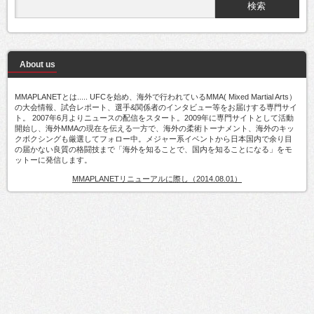
About us
MMAPLANETとは..... UFCを始め、海外で行われているMMA( Mixed Martial Arts）
の大会情報、試合レポート、選手&関係者のインタビュー等をお届けする専門サイ
ト。 2007年6月よりニュースの配信をスタート。2009年に専門サイトとして活動
開始し、海外MMAの現在を伝える一方で、海外の柔術トーナメント、海外のキッ
クボクシングも厳選してフォロー中。メジャー系イベントから日本国内で余り目
の届かない良質の格闘技まで「海外を知ることで、国内を知ることになる」をモ
ットーに発信します。
MMAPLANETリニューアルに際し（2014.08.01）