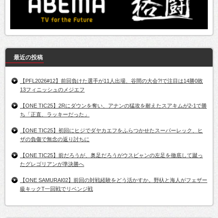
最近の投稿
【PFL2026#12】前回負けた選手が11人出場、谷間の大会?!で注目は14勝0敗
13フィニッシュのメジエフ
【ONE TIC25】2Rにダウンを奪い、アナンの猛攻を耐えたスアキムが2-1で勝
ち「正直、ラッキーだった」
【ONE TIC25】初回にヒジでダヤカエフをふらつかせたスーパーレック、ヒ
ザの負傷で無念の返り討ちに
【ONE TIC25】前だろうが、奥足だろうがウスビャンの左足を徹底して蹴っ
たグレゴリアンが準決勝へ
【ONE SAMURAI02】前回の対戦経験をどう活かすか。野杁と海人がフェザー
級キックT一回戦でリベンジ戦