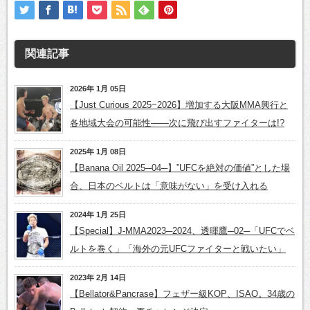
関連記事
2026年 1月 05日
【Just Curious 2025~2026】増加する大阪MMA興行と
各地域大会の可能性——次に飛び出すファイターは!?
2025年 1月 08日
【Banana Oil 2025─04─】”UFCを絶対の価値”とした場
合、日本のベルトは「意味がない」を受け入れる
2024年 1月 25日
【Special】J-MMA2023─2024、透暉鷹─02─「UFCでベ
ルトを巻く」「海外の元UFCファイターと戦いたい」
2023年 2月 14日
【Bellator&Pancrase】フェザー級KOP、ISAO。34歳の