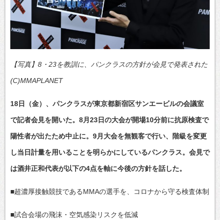
【写真】8・23を教訓に、パンクラスの方針が会見で発表された
(C)MMAPLANET
18日（金）、パンクラスが東京都新宿区サンエービルの会議室
で記者会見を開いた。8月23日の大会が開場10分前に抗原検査で
陽性者が出たため中止に。9月大会を無観客で行い、階級を変更
し当日計量を用いることを明らかにしているパンクラス。会見で
は酒井正和代表が以下の4点を軸に今後の方針を話した。
■超濃厚接触競技であるMMAの選手を、コロナから守る検査体制
■試合会場の飛沫・空気感染リスクを低減