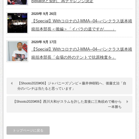
Bellatorと契約、再チャレンジ決定
2020年 9月 26日
【Special】WithコロナのJ-MMA─04─パンクラス坂本靖
統括本部長＜後編＞「イバラの道ですが……」
2020年 9月 17日
【Special】WithコロナのJ-MMA─04─パンクラス坂本靖
統括本部長「会場の外のテントで抗原検査を」
【Shooto2020#06】ジャパニーズゾンビ＝藤井伸樹戦へ、後藤丈治「自
分のパンチは当たると思っています」
【Shooto2020#06】西川大和がスラムを許した直後に三角絞めで椿から
一本勝ち
トップページに戻る