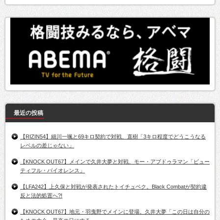
最近の投稿
【RIZIN54】細川一颯と69キロ契約で対戦、直樹「3キロ程度でどうこうなる
レベルの差じゃない」
【KNOCK OUT67】メインで久井大夢と対戦、モー・アブドゥラマン「ビュー
ティフル・バイオレンス」
【LFA242】上久保と対戦が発表されたトイチュベク。Black Combatが契約違
反と法的処置へ?!
【KNOCK OUT67】地元・羽曳野でメインに登場。久井大夢「この日は自分の