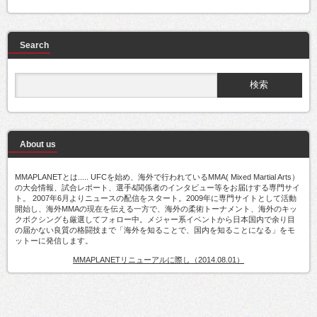
Search
About us
MMAPLANETとは..... UFCを始め、海外で行われているMMA( Mixed Martial Arts）
の大会情報、試合レポート、選手&関係者のインタビュー等をお届けする専門サイ
ト。 2007年6月よりニュースの配信をスタート。2009年に専門サイトとして活動
開始し、海外MMAの現在を伝える一方で、海外の柔術トーナメント、海外のキッ
クボクシングも厳選してフォロー中。メジャー系イベントから日本国内で余り目
の届かない良質の格闘技まで「海外を知ることで、国内を知ることになる」をモ
ットーに発信します。
MMAPLANETリニューアルに際し（2014.08.01）