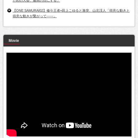
ための大会、最高の日にする」
【ONE SAMURAI02】修斗王者=田上こゆると激突、山北渓人「得意な動きと
得意な動きが繋がって――」
Movie