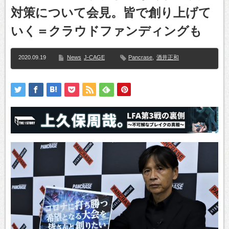
対策について会見。皆で創り上げて
いく＝クラウドファンディングも
2020.09.19
News
J-CAGE
Pancrase
,
酒井正和