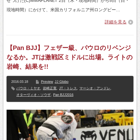
せつけた(C)MMAPLANET 2日（木・現地時間）から5日（日・
現地時間）にかけて、米国カリフォルニア州ロングビー…
詳細を見る
【Pan BJJ】フェザー級、パウロのリベンジ
なるか。JTは激戦区ミドルに出場。ライトの
岩崎、結果を!!
2016.03.18
Preview
JJ Globo
パウロ・ミヤオ
,
岩崎正寛
,
JT・トレス
,
マーシオ・アンドレ
,
オターヴィオ・ソウザ
,
Pan BJJ2016