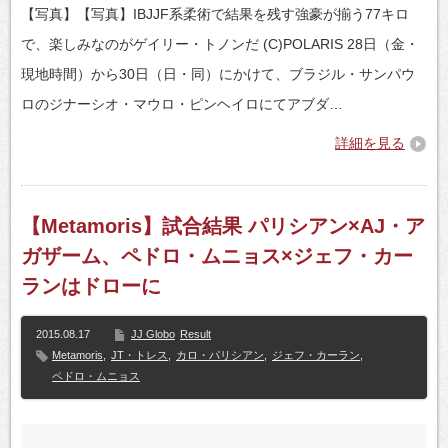
【写真】【写真】IBJJF系柔術で結果を残す強豪が揃う77キロ
で、楽しみなのがゲイリー・トノンだ (C)POLARIS 28日（金・
現地時間）から30日（日・同）にかけて、ブラジル・サンパウ
ロのジナーシオ・マウロ・ピンヘイロにてアブダ…
詳細を見る
【Metamoris】試合結果 パリシアン×AJ・ア
ガザーム、ペドロ・ムニョス×ジェフ・カー
ランはドローに
2015.08.17
JJ Globo
Result
Metamoris
,
JT・トレス
,
カロ・パリシアン
,
ジェフ・カーラン
,
ペドロ・ムニョス