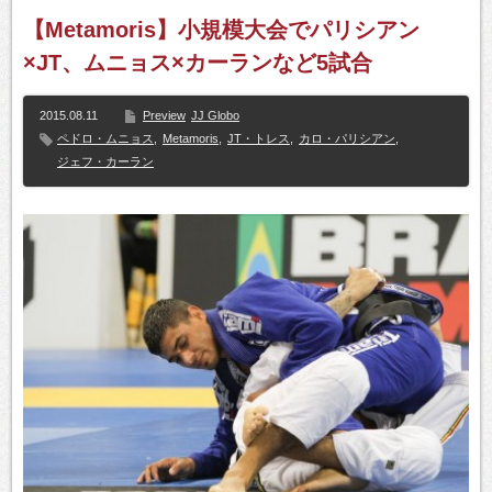
【Metamoris】小規模大会でパリシアン
×JT、ムニョス×カーランなど5試合
2015.08.11
Preview
JJ Globo
ペドロ・ムニョス
,
Metamoris
,
JT・トレス
,
カロ・パリシアン
,
ジェフ・カーラン