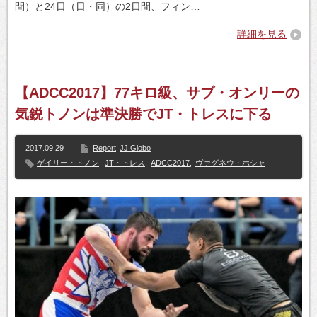
間）と24日（日・同）の2日間、フィン…
詳細を見る
【ADCC2017】77キロ級、サブ・オンリーの
気鋭トノンは準決勝でJT・トレスに下る
2017.09.29
Report
JJ Globo
ゲイリー・トノン
,
JT・トレス
,
ADCC2017
,
ヴァグネウ・ホシャ