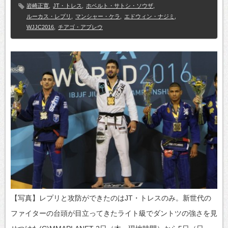
岩崎正寛
,
JT・トレス
,
ホベルト・サトシ・ソウザ
,
ルーカス・レプリ
,
マンシャー・ケラ
,
エドウィン・ナジミ
,
WJJC2016
,
チアゴ・アブレウ
【写真】レプリと攻防ができたのはJT・トレスのみ。新世代の
ファイターの台頭が目立ってきたライト級でダントツの強さを見