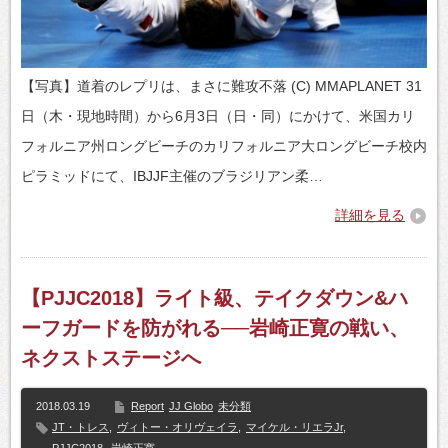
【写真】道着のレプリは、まさに難攻不落 (C) MMAPLANET 31
日（木・現地時間）から6月3日（日・同）にかけて、米国カリ
フォルニア州ロングビーチのカリフォルニア大ロングビーチ校内
ピラミッドにて、IBJJF主催のブラジリアン柔…
詳細を見る
【PJJC2018】ライト級、テイクダウン&ハ
ーフガードを防がれる──岩崎正寛の戦い、
ネクストステージへ
2018.03.19
Report
JJ Globo
未分類
JT・トレス
,
ヴィトー・オリヴェイラ
,
マイケル・リエラJr
,
PJJC2018
,
岩崎正寛