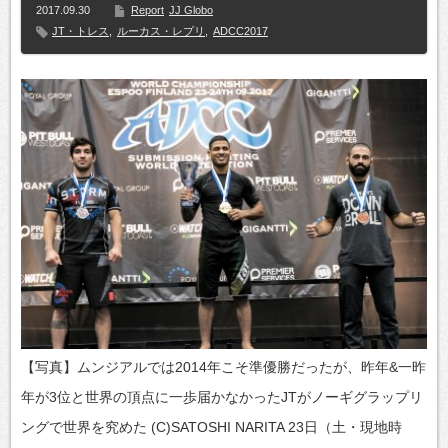
2017.09.30
Report
JJ Globo
JT・トレス
,
ルーカス・レプリ
,
ADCC2017
【写真】ムンジアルでは2014年こそ準優勝だったが、昨年&一昨
年が3位と世界の頂点に一歩届かなかったJTがノーギグラップリ
ングで世界を究めた (C)SATOSHI NARITA 23日（土・現地時