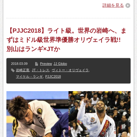
詳細を見る
【PJJC2018】ライト級。世界の岩崎へ、ま
ずはミドル級世界準優勝オリヴェイラ戦!!
別山はランギ×JTか
2018.03.09
Preview
JJ Globo
岩崎正寛
,
JT・トレス
,
ヴィトー・オリヴェイラ
,
マイケル・ランギ
,
PJJC2018