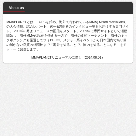
About us
MMAPLANETとは..... UFCを始め、海外で行われているMMA( Mixed Martial Arts）
の大会情報、試合レポート、選手&関係者のインタビュー等をお届けする専門サイ
ト。 2007年6月よりニュースの配信をスタート。2009年に専門サイトとして活動
開始し、海外MMAの現在を伝える一方で、海外の柔術トーナメント、海外のキッ
クボクシングも厳選してフォロー中。メジャー系イベントから日本国内で余り目
の届かない良質の格闘技まで「海外を知ることで、国内を知ることになる」をモ
ットーに発信します。
MMAPLANETリニューアルに際し（2014.08.01）