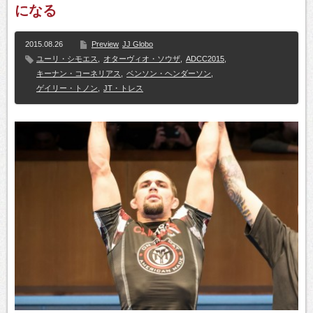
になる
2015.08.26
Preview
JJ Globo
ユーリ・シモエス
,
オターヴィオ・ソウザ
,
ADCC2015
,
キーナン・コーネリアス
,
ベンソン・ヘンダーソン
,
ゲイリー・トノン
,
JT・トレス