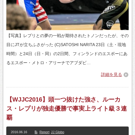
【写真】レプリとの夢の一戦が期待されたトノンだったが、その
目にJTが立ちふさがった (C)SATOSHI NARITA 23日（土・現地
時間）と24日（日・同）の2日間、フィンランドのエスポーにあ
るエスポー・メトロ・アリーナでアブダビ…
詳細を見る
【WJJC2016】頭一つ抜けた強さ、ルーカ
ス・レプリが独走優勝で事実上ライト級３連
覇
2016.06.16
Report
JJ Globo