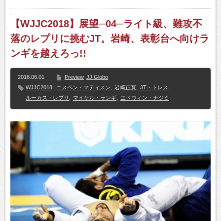
【WJJC2018】展望─04─ライト級、難攻不
落のレプリに挑むJT。岩崎、表彰台へ向けラ
ンギを越えろっ!!
2018.06.01
Preview
JJ Globo
WJJC2018
,
エスペン・マティスン
,
岩崎正寛
,
JT・トレス
,
ルーカス・レプリ
,
マイケル・ランギ
,
エドウィン・ナジミ