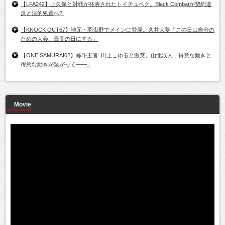
【LFA242】上久保と対戦が発表されたトイチュベク。Black Combatが契約違
反と法的処置へ?!
【KNOCK OUT67】地元・羽曳野でメインに登場。久井大夢「この日は自分の
ための大会、最高の日にする」
【ONE SAMURAI02】修斗王者=田上こゆると激突、山北渓人「得意な動きと
得意な動きが繋がって――」
Movie