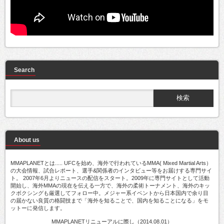
Search
About us
MMAPLANETとは..... UFCを始め、海外で行われているMMA( Mixed Martial Arts）
の大会情報、試合レポート、選手&関係者のインタビュー等をお届けする専門サイ
ト。 2007年6月よりニュースの配信をスタート。2009年に専門サイトとして活動
開始し、海外MMAの現在を伝える一方で、海外の柔術トーナメント、海外のキッ
クボクシングも厳選してフォロー中。メジャー系イベントから日本国内で余り目
の届かない良質の格闘技まで「海外を知ることで、国内を知ることになる」をモ
ットーに発信します。
MMAPLANETリニューアルに際し（2014.08.01）