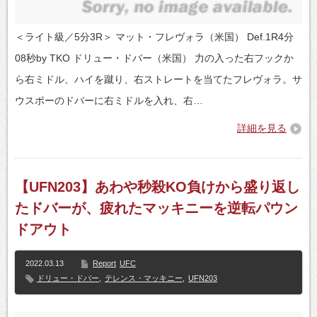
＜ライト級／5分3R＞ マット・フレヴォラ（米国） Def.1R4分
08秒by TKO ドリュー・ドバー（米国） 力の入った右フックか
ら右ミドル、ハイを蹴り、右ストレートを当てたフレヴォラ。サ
ウスポーのドバーに右ミドルを入れ、右…
詳細を見る
【UFN203】あわや秒殺KO負けから盛り返し
たドバーが、疲れたマッキニーを逆転パウン
ドアウト
2022.03.13
Report
UFC
ドリュー・ドバー
,
テレンス・マッキニー
,
UFN203