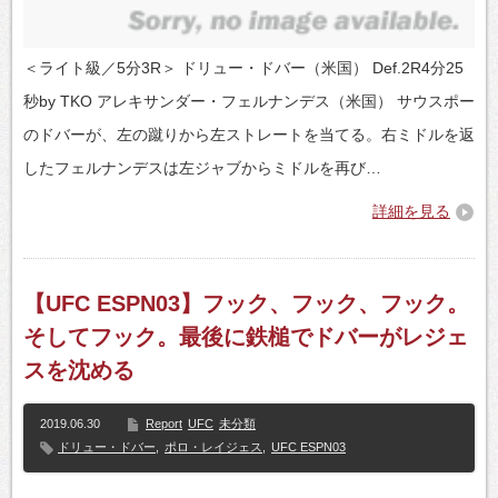
＜ライト級／5分3R＞ ドリュー・ドバー（米国） Def.2R4分25
秒by TKO アレキサンダー・フェルナンデス（米国） サウスポー
のドバーが、左の蹴りから左ストレートを当てる。右ミドルを返
したフェルナンデスは左ジャブからミドルを再び…
詳細を見る
【UFC ESPN03】フック、フック、フック。
そしてフック。最後に鉄槌でドバーがレジェ
スを沈める
2019.06.30
Report
UFC
未分類
ドリュー・ドバー
,
ポロ・レイジェス
,
UFC ESPN03