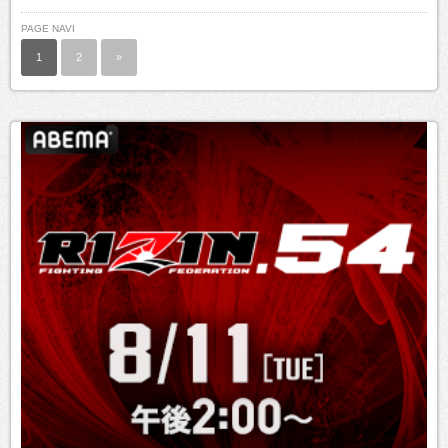
PAGE NAVI
1
2
»