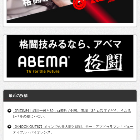
最近の投稿
【RIZIN54】細川一颯と69キロ契約で対戦、直樹「3キロ程度でどうこうなる
レベルの差じゃない」
【KNOCK OUT67】メインで久井大夢と対戦、モー・アブドゥラマン「ビュー
ティフル・バイオレンス」