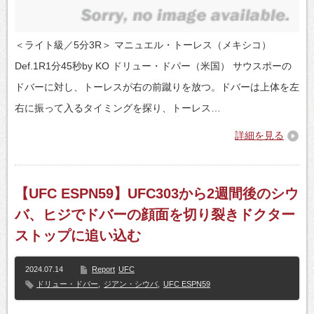
＜ライト級／5分3R＞ マニュエル・トーレス（メキシコ）
Def.1R1分45秒by KO ドリュー・ドパー（米国） サウスポーの
ドバーに対し、トーレスが右の前蹴りを放つ。ドバーは上体を左
右に振って入るタイミングを探り、トーレス…
詳細を見る
【UFC ESPN59】UFC303から2週間後のシウ
バ、ヒジでドバーの顔面を切り裂きドクター
ストップに追い込む
2024.07.14
Report
UFC
ドリュー・ドバー
,
ジアン・シウバ
,
UFC ESPN59