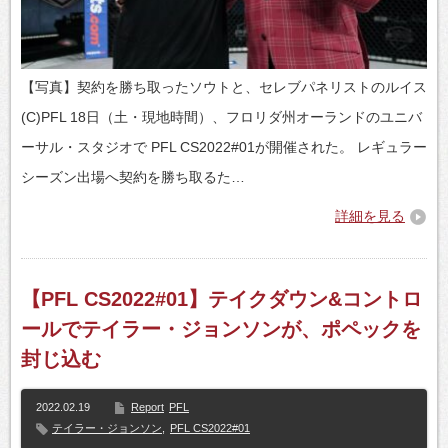
【写真】契約を勝ち取ったソウトと、セレブパネリストのルイス
(C)PFL 18日（土・現地時間）、フロリダ州オーランドのユニバ
ーサル・スタジオで PFL CS2022#01が開催された。 レギュラー
シーズン出場へ契約を勝ち取るた…
詳細を見る
【PFL CS2022#01】テイクダウン&コントロ
ールでテイラー・ジョンソンが、ポペックを
封じ込む
2022.02.19
Report
PFL
テイラー・ジョンソン
,
PFL CS2022#01