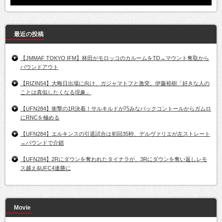
最近の投稿
【JMMAF TOKYO IFM】林田がモロッコのカルームをTD→マウント奪取から
パウンドアウト
【RIZIN54】大晦日出場に向け、ガジャマトフと激突。伊藤裕樹「好きな人の
ことは真似したくなる現象」
【UFN284】衝撃の1R決着！サルキルドが巧みなバックコントールからガムロ
にRNCを極める
【UFN284】エルキンスの引退試合は初回35秒、デルヴァリエが左ストレート
→パウンドで介錯
【UFN284】2Rにダウンを奪われたタイナラが、3Rにダウンを奪い返しレモ
ス越え&UFC4連勝に
Movie