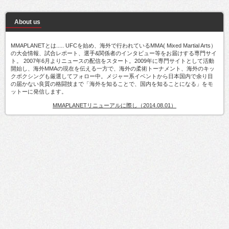
About us
MMAPLANETとは..... UFCを始め、海外で行われているMMA( Mixed Martial Arts）
の大会情報、試合レポート、選手&関係者のインタビュー等をお届けする専門サイ
ト。 2007年6月よりニュースの配信をスタート。2009年に専門サイトとして活動
開始し、海外MMAの現在を伝える一方で、海外の柔術トーナメント、海外のキッ
クボクシングも厳選してフォロー中。メジャー系イベントから日本国内で余り目
の届かない良質の格闘技まで「海外を知ることで、国内を知ることになる」をモ
ットーに発信します。
MMAPLANETリニューアルに際し（2014.08.01）