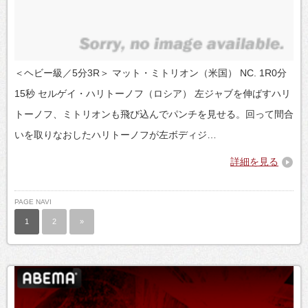
＜ヘビー級／5分3R＞ マット・ミトリオン（米国） NC. 1R0分
15秒 セルゲイ・ハリトーノフ（ロシア） 左ジャブを伸ばすハリ
トーノフ、ミトリオンも飛び込んでパンチを見せる。回って間合
いを取りなおしたハリトーノフが左ボディジ…
詳細を見る
PAGE NAVI
1
2
»