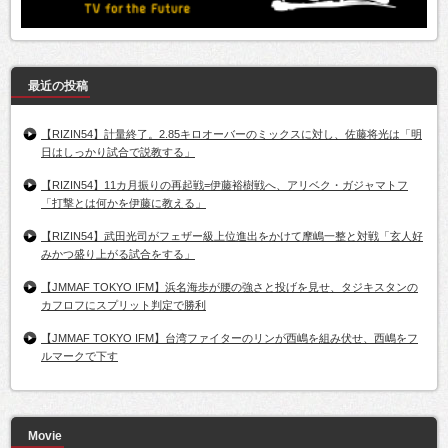
最近の投稿
【RIZIN54】計量終了。2.85キロオーバーのミックスに対し、佐藤将光は「明
日はしっかり試合で説教する」
【RIZIN54】11カ月振りの再起戦=伊藤裕樹戦へ、アリベク・ガジャマトフ
「打撃とは何かを伊藤に教える」
【RIZIN54】武田光司がフェザー級上位進出をかけて摩嶋一整と対戦「玄人好
みかつ盛り上がる試合をする」
【JMMAF TOKYO IFM】浜名海歩が腰の強さと投げを見せ、タジキスタンの
カフロフにスプリット判定で勝利
【JMMAF TOKYO IFM】台湾ファイターのリンが西嶋を組み伏せ、西嶋をフ
ルマークで下す
Movie