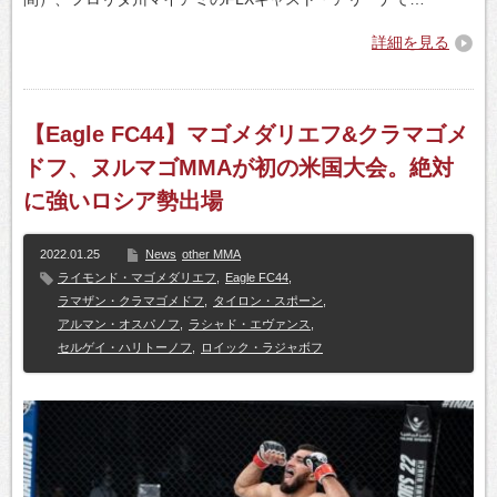
詳細を見る
【Eagle FC44】マゴメダリエフ&クラマゴメ
ドフ、ヌルマゴMMAが初の米国大会。絶対
に強いロシア勢出場
2022.01.25
News
other MMA
ライモンド・マゴメダリエフ
,
Eagle FC44
,
ラマザン・クラマゴメドフ
,
タイロン・スポーン
,
アルマン・オスパノフ
,
ラシャド・エヴァンス
,
セルゲイ・ハリトーノフ
,
ロイック・ラジャボフ