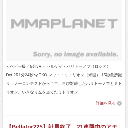
＜ヘビー級／5分3R＞ セルゲイ・ハリトーノフ（ロシア）
Def.2R1分24秒by TKO マット・ミトリオン（米国） 15秒急所蹴
り→ノーコンテストから半年、再び対峙したハリトーノフとミト
リオン。いきなり左を当てたミトリオン…
詳細を見る
【Bellator225】計量終了 21連勝中のアモ