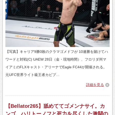
【写真】キャリア9勝0敗のクラマゴメドフが 10連勝を賭けてハ
ワードと対戦(C) UAEW 28日（金・現地時間）、フロリダ州マ
イアミのFLXキャスト・アリーナでEagle FC44が開催される。
元UFC世界ライト級王者カビブ…
詳細を見る
【Bellator265】舐めててゴメンナサイ。カ
ンゴ、ハリトーノフと死力を尽くした激闘の