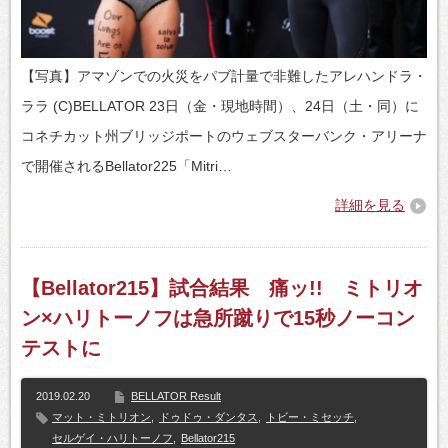
【写真】アマゾンでの火災をパブ計量で非難したアレハンドラ・
ララ (C)BELLATOR 23日（金・現地時間）、24日（土・同）に
コネチカット州ブリッジポートのウェブスターバンク・アリーナ
で開催されるBellator225「Mitri…
詳細を見る
【Bellator215】試合結果 痛ッ!! ミトリオ
ン×ハリトーノフは急所蹴りで15秒ノーコン
テストに
2019.02.20
BELLATOR Result
マット・ミトリオン
,
ドゥドゥ・ダンタス
,
トビー・ミセッチ
,
セルゲイ・ハリトーノフ
,
Bellator215