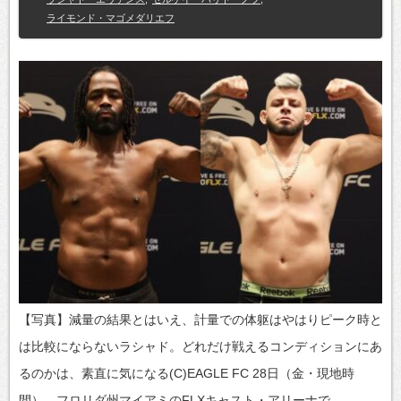
ライモンド・マゴメダリエフ
【写真】減量の結果とはいえ、計量での体躯はやはりピーク時と
は比較にならないラシャド。どれだけ戦えるコンディションにあ
るのかは、素直に気になる(C)EAGLE FC 28日（金・現地時
間）、フロリダ州マイアミのFLXキャスト・アリーナで…