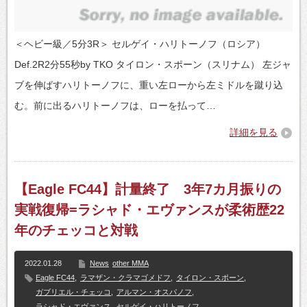
＜ヘビー級／5分3R＞ セルゲイ・ハリトーノフ（ロシア）
Def.2R2分55秒by TKO タイロン・スポーン（スリナム） 左ジャ
ブを伸ばすハリトーノフに、重い左ローから左ミドルを蹴り込
む。前に出るハリトーノフは、ローを払って…
詳細を見る
【Eagle FC44】計量終了 3年7カ月振りの
実戦復帰=ラシャド・エヴァンスが柔術歴22
年のチェッコと対戦
2022.01.28
News
other MMA
Eagle FC44
,
ラマザン・クラマゴメドフ
,
タイロン・スポーン
,
ガブリエル・チェッコ
,
アルマン・オスパノフ
,
ラシャド・エヴァンス
,
セルゲイ・ハリトーノフ
,