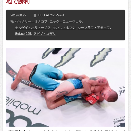
地で勝利
2019.08.27
BELLATOR Result
ヴィタリー・ミナコフ
,
ニック・ニューウェル
,
セルゲイ・ハリトーノフ
,
サバウ・ホマシ
,
ヤーソラフ・アモソフ
,
Bellator225
,
アビブ・ゴザリ