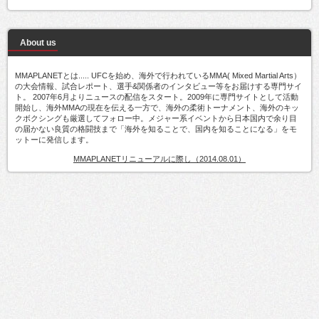
About us
MMAPLANETとは..... UFCを始め、海外で行われているMMA( Mixed Martial Arts）
の大会情報、試合レポート、選手&関係者のインタビュー等をお届けする専門サイ
ト。 2007年6月よりニュースの配信をスタート。2009年に専門サイトとして活動
開始し、海外MMAの現在を伝える一方で、海外の柔術トーナメント、海外のキッ
クボクシングも厳選してフォロー中。メジャー系イベントから日本国内で余り目
の届かない良質の格闘技まで「海外を知ることで、国内を知ることになる」をモ
ットーに発信します。
MMAPLANETリニューアルに際し（2014.08.01）