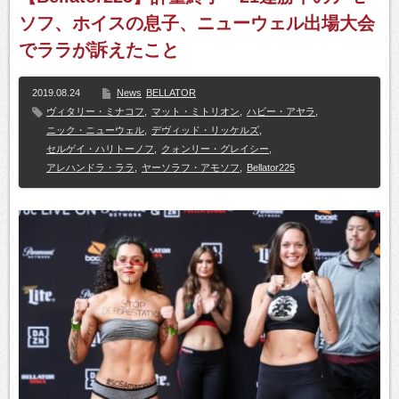
ソフ、ホイスの息子、ニューウェル出場大会
でララが訴えたこと
2019.08.24
News
BELLATOR
ヴィタリー・ミナコフ
,
マット・ミトリオン
,
ハビー・アヤラ
,
ニック・ニューウェル
,
デヴィッド・リッケルズ
,
セルゲイ・ハリトーノフ
,
クォンリー・グレイシー
,
アレハンドラ・ララ
,
ヤーソラフ・アモソフ
,
Bellator225