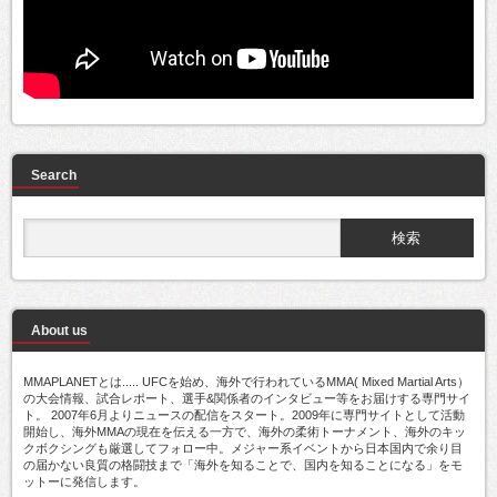
Search
About us
MMAPLANETとは..... UFCを始め、海外で行われているMMA( Mixed Martial Arts）
の大会情報、試合レポート、選手&関係者のインタビュー等をお届けする専門サイ
ト。 2007年6月よりニュースの配信をスタート。2009年に専門サイトとして活動
開始し、海外MMAの現在を伝える一方で、海外の柔術トーナメント、海外のキッ
クボクシングも厳選してフォロー中。メジャー系イベントから日本国内で余り目
の届かない良質の格闘技まで「海外を知ることで、国内を知ることになる」をモ
ットーに発信します。