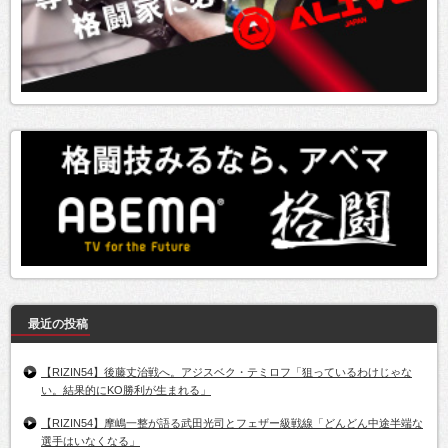
最近の投稿
【RIZIN54】後藤丈治戦へ。アジスベク・テミロフ「狙っているわけじゃな
い。結果的にKO勝利が生まれる」
【RIZIN54】摩嶋一整が語る武田光司とフェザー級戦線「どんどん中途半端な
選手はいなくなる」