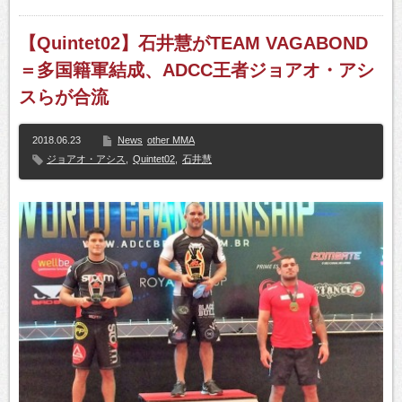
【Quintet02】石井慧がTEAM VAGABOND
＝多国籍軍結成、ADCC王者ジョアオ・アシ
スらが合流
2018.06.23
News
other MMA
ジョアオ・アシス
,
Quintet02
,
石井慧