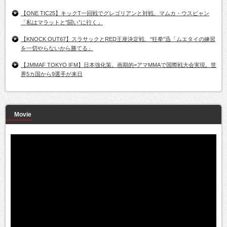
【ONE TIC25】キックT一回戦でグレゴリアンと対戦、マムカ・ウスビャン
「私はマラットと“闘い”に行く」
【KNOCK OUT67】スラサックとRED王座決定戦、“狂拳”迅「ムエタイの練習
を一切やらないから勝てる」
【JMMAF TOKYO IFM】日本強化策。画期的=アマMMAで国際戦大会実現。世
界5カ国から9選手が来日
Movie