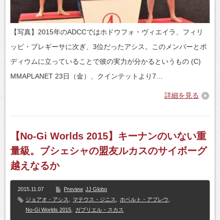
【写真】2015年のADCCではホドウフォ・ヴィエイラ、フィリ
ッピ・プレギーサに次ぎ、3位だったアシス。このメンバーとポ
ディウムに立っていることで彼の実力が分かるというもの (C)
MMAPLANET 23日（金）、クインテットより7…
詳細を見る
【No-Gi Worlds 2015】キーナンのいない重
量級。ブシェシャの盟友ルカスのサイボーグ
越えなるか
2015.11.07
Preview
JJ Globo
ジョアオ・アシス
,
マテウス・ジニス
,
ホベルト・アブレウ
,
No-Gi Worlds 2015
,
ガブリエル・スカス