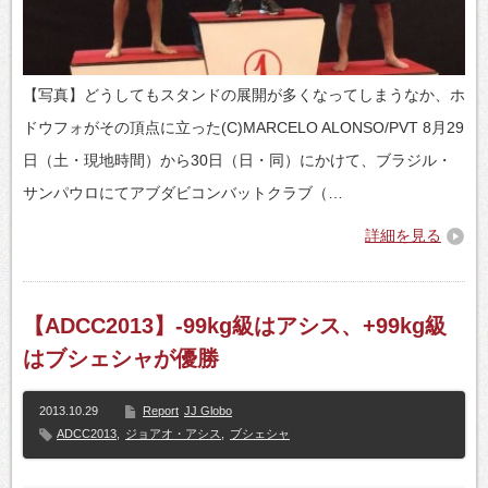
【写真】どうしてもスタンドの展開が多くなってしまうなか、ホ
ドウフォがその頂点に立った(C)MARCELO ALONSO/PVT 8月29
日（土・現地時間）から30日（日・同）にかけて、ブラジル・
サンパウロにてアブダビコンバットクラブ（…
詳細を見る
【ADCC2013】-99kg級はアシス、+99kg級
はブシェシャが優勝
2013.10.29
Report
JJ Globo
ADCC2013
,
ジョアオ・アシス
,
ブシェシャ