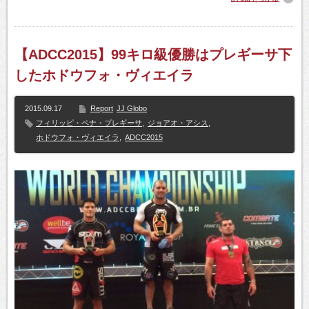
【ADCC2015】99キロ級優勝はプレギーサ下
したホドウフォ・ヴィエイラ
2015.09.17
Report
JJ Globo
フィリッピ・ペナ・プレギーサ
,
ジョアオ・アシス
,
ホドウフォ・ヴィエイラ
,
ADCC2015