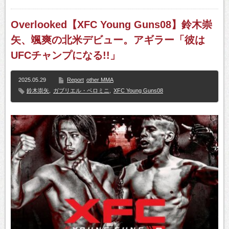
Overlooked【XFC Young Guns08】鈴木崇
矢、颯爽の北米デビュー。アギラー「彼は
UFCチャンプになる!!」
2025.05.29
Report
other MMA
鈴木崇矢
,
ガブリエル・ベロミニ
,
XFC Young Guns08