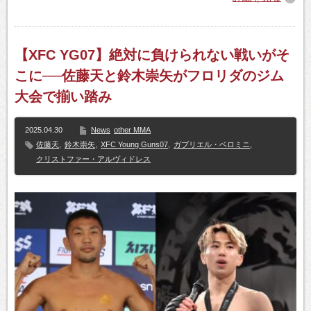
【XFC YG07】絶対に負けられない戦いがそ
こに──佐藤天と鈴木崇矢がフロリダのジム
大会で揃い踏み
2025.04.30
News
other MMA
佐藤天
,
鈴木崇矢
,
XFC Young Guns07
,
ガブリエル・ベロミニ
,
クリストファー・アルヴィドレス