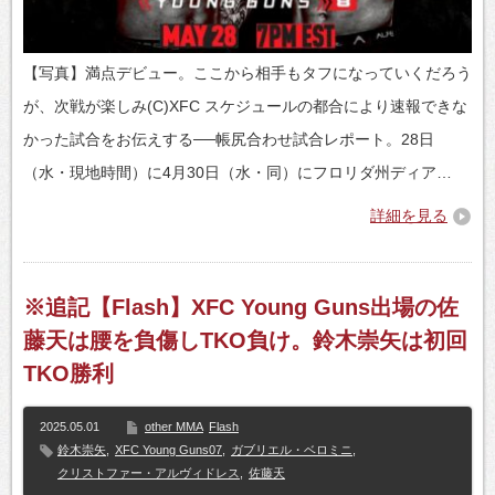
【写真】満点デビュー。ここから相手もタフになっていくだろう
が、次戦が楽しみ(C)XFC スケジュールの都合により速報できな
かった試合をお伝えする──帳尻合わせ試合レポート。28日
（水・現地時間）に4月30日（水・同）にフロリダ州ディア…
詳細を見る
※追記【Flash】XFC Young Guns出場の佐
藤天は腰を負傷しTKO負け。鈴木崇矢は初回
TKO勝利
2025.05.01
other MMA
Flash
鈴木崇矢
,
XFC Young Guns07
,
ガブリエル・ベロミニ
,
クリストファー・アルヴィドレス
,
佐藤天