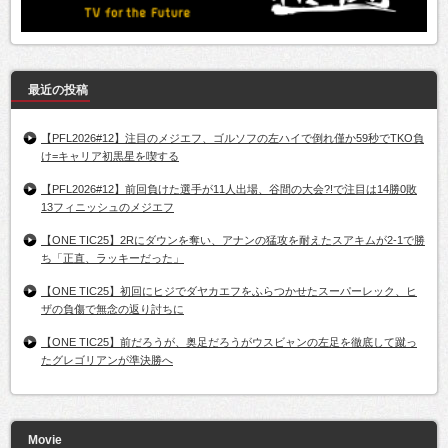
最近の投稿
【PFL2026#12】注目のメジエフ、ゴルソフの左ハイで倒れ僅か59秒でTKO負
け=キャリア初黒星を喫する
【PFL2026#12】前回負けた選手が11人出場、谷間の大会?!で注目は14勝0敗
13フィニッシュのメジエフ
【ONE TIC25】2Rにダウンを奪い、アナンの猛攻を耐えたスアキムが2-1で勝
ち「正直、ラッキーだった」
【ONE TIC25】初回にヒジでダヤカエフをふらつかせたスーパーレック、ヒ
ザの負傷で無念の返り討ちに
【ONE TIC25】前だろうが、奥足だろうがウスビャンの左足を徹底して蹴っ
たグレゴリアンが準決勝へ
Movie