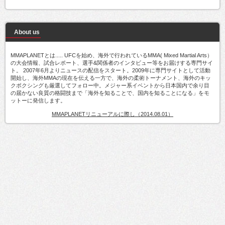
About us
MMAPLANETとは..... UFCを始め、海外で行われているMMA( Mixed Martial Arts）
の大会情報、試合レポート、選手&関係者のインタビュー等をお届けする専門サイ
ト。 2007年6月よりニュースの配信をスタート。2009年に専門サイトとして活動
開始し、海外MMAの現在を伝える一方で、海外の柔術トーナメント、海外のキッ
クボクシングも厳選してフォロー中。メジャー系イベントから日本国内で余り目
の届かない良質の格闘技まで「海外を知ることで、国内を知ることになる」をモ
ットーに発信します。
MMAPLANETリニューアルに際し（2014.08.01）