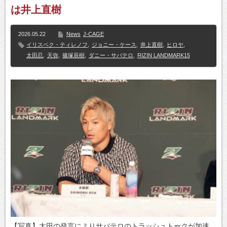
は井上直樹
2026.05.22
News
J-CAGE
イリスベク・ティレノフ
,
ジョニー・ケース
,
井上直樹
,
ヒロヤ
,
太田忍
,
天弥
,
篠塚辰樹
,
ダニー・サバテロ
,
RIZIN LANDMARK15
【写真】太田の発言によりサバテロのトラッシュトークが加速。