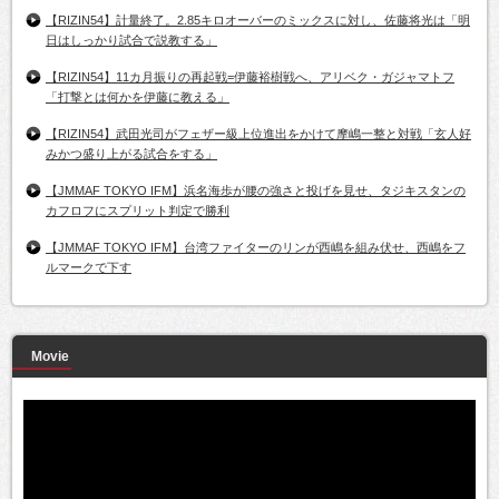
【RIZIN54】計量終了。2.85キロオーバーのミックスに対し、佐藤将光は「明
日はしっかり試合で説教する」
【RIZIN54】11カ月振りの再起戦=伊藤裕樹戦へ、アリベク・ガジャマトフ
「打撃とは何かを伊藤に教える」
【RIZIN54】武田光司がフェザー級上位進出をかけて摩嶋一整と対戦「玄人好
みかつ盛り上がる試合をする」
【JMMAF TOKYO IFM】浜名海歩が腰の強さと投げを見せ、タジキスタンの
カフロフにスプリット判定で勝利
【JMMAF TOKYO IFM】台湾ファイターのリンが西嶋を組み伏せ、西嶋をフ
ルマークで下す
Movie