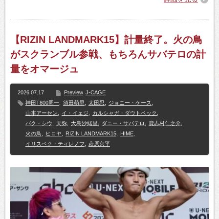
【RIZIN LANDMARK15】計量終了。火の鳥
がスクランブル参戦、もちろんサバテロの計
量をオマージュ
2026.07.17
Preview
J-CAGE
神田T800周一
,
須田萌里
,
太田忍
,
ジョニー・ケース
,
山本アーセン
,
イ・イェジ
,
カルシャガ・ダウトベック
,
パク・シウ
,
天弥
,
大島沙緒里
,
ダニー・サバテロ
,
鹿志村仁之介
,
火の鳥
,
ヒロヤ
,
RIZIN LANDMARK15
,
HIME
,
イリスベク・ティレノフ
,
萩原京平