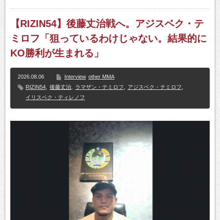
【RIZIN54】後藤丈治戦へ。アジスベク・テ
ミロフ「狙っているわけじゃない。結果的に
KO勝利が生まれる」
2026.08.06
Interview
other MMA
RIZIN54
,
後藤丈治
,
ラマザン・テミロフ
,
アジスベク・テミロフ
,
イリスベク・ティレノフ