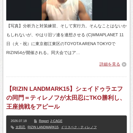
【写真】分析力と対策練習、そして実行力。そんなことはないか
もしれないが、やはり旧ソ連を連想させる (C)MMAPLANET 11
日（火・祝）に東京都江東区のTOYOTA ARENA TOKYOで
RIZIN54が開催される。同大会ではア…
詳細を見る
【RIZIN LANDMARK15】シェイドゥラエフ
の同門＝ティレノフが太田忍にTKO勝利し、
王座挑戦をアピール
2026.07.18
Report
J-CAGE
太田忍
,
RIZIN LANDMARK15
,
イリスベク・ティレノフ