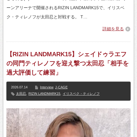
ーンアリーナで開催されるRIZIN LANDMARK15で、イリスベ
ク・ティレノフが太田忍と対戦する。 T…
詳細を見る
【RIZIN LANDMARK15】シェイドゥラエフ
の同門ティレノフを迎え撃つ太田忍「相手を
過大評価して練習」
2026.07.14
Interview
J-CAGE
太田忍
,
RIZIN LANDMARK15
,
イリスベク・ティレノフ