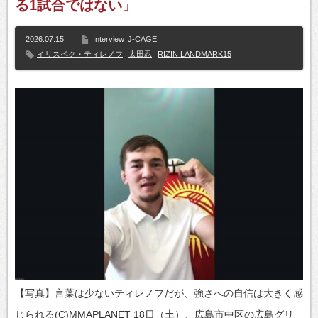
る1試合ではない」
2026.07.15
Interview
J-CAGE
イリスベク・ティレノフ
,
太田忍
,
RIZIN LANDMARK15
【写真】言葉は少ないティレノフだが、強さへの自信は大きく感
じられる(C)MMAPLANET 18日（土）、広島市中区の広島グリ