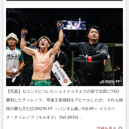
【写真】セコンドについたシェイドゥラエフの前で太田にTKO
勝利したティレノフ。早速王座挑戦をアピールしたが、それも納
得の勝ち方だ(C)RIZIN FF ＜バンタム級／5分3R＞ イリスベ
ク・ティレノフ（キルギス） Def.2R3分…
詳細を見る