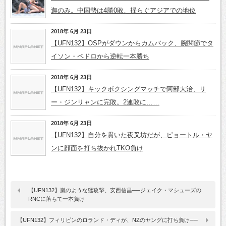
迦のみ。中国勢は4勝0敗、揺らぐアジアでの地位
2018年 6月 23日
【UFN132】OSPがダウンからカムバック、腕関節でタ
イソン・ペドロから逆転一本勝ち
2018年 6月 23日
【UFN132】キックボクシングマッチで阿部大治、リ
ー・ジンリャンに完敗。2連敗に……
2018年 6月 23日
【UFN132】自分を貫いた夜叉坊だが、ピョートル・ヤ
ンに顔面を打ち抜かれTKO負け
【UFN132】嵐のような猛攻撃、安西信昌──ジェイク・マシューズの
RNCに落ちて一本負け
【UFN132】フィリピンのロランド・ディが、NZのヤングに打ち負け──