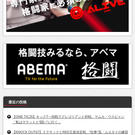
最近の投稿
【ONE TIC25】キックT一回戦でグレゴリアンと対戦、マムカ・ウスビャン
「私はマラットと“闘い”に行く」
【KNOCK OUT67】スラサックとRED王座決定戦、“狂拳”迅「ムエタイの練習