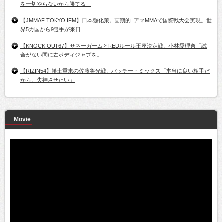
を一切やらないから勝てる」
【JMMAF TOKYO IFM】日本強化策。画期的=アマMMAで国際戦大会実現。世
界5カ国から9選手が来日
【KNOCK OUT67】サネーガームとREDルール王座決定戦、小林愛理奈「試
合がない間に左ボディジャブを」
【RIZIN54】捲土重来の佐藤将光戦、パッチー・ミックス「本当に良い相手だ
から、失神させたい」
Movie