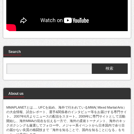
Search
About us
MMAPLANETとは..... UFCを始め、海外で行われているMMA( Mixed Martial Arts）
の大会情報、試合レポート、選手&関係者のインタビュー等をお届けする専門サイ
ト。 2007年6月よりニュースの配信をスタート。2009年に専門サイトとして活動
開始し、海外MMAの現在を伝える一方で、海外の柔術トーナメント、海外のキッ
クボクシングも厳選してフォロー中。メジャー系イベントから日本国内で余り目
の届かない良質の格闘技まで「海外を知ることで、国内を知ることになる」をモ