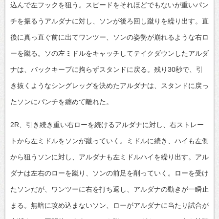
込んで左フックを狙う。スピードをそれほどでもないが重いパン
チを振るうアルダナに対し、ソンが後ろ回し蹴りを繰り出す。直
後に真っ直ぐ前に出てワンツー、ソンの姿勢が崩れるような右ロ
ーを蹴る。ソの左ミドルをキャッチしてテイクダウンしたアルダ
ナは、バックキープに拘らずスタンドに戻る。残り30秒で、引
き抜くようなシングレッグを決めたアルダナは、スタンドに戻っ
たソンにパンチを纏めて離れた。
2R、引き続き重い右ローを続けるアルダナに対し、右ストレー
トから左ミドルをソンが蹴っていく。ミドルに続き、ハイも左側
から狙うソンに対し、アルダナも左ミドルハイを繰り出す。アル
ダナは左右のローを蹴り、ソンの前足を削っていく。ローを受け
たソンだが、ワンツーに右を打ち返し、アルダナの動きが一瞬止
まる。無暗に攻め込まないソン、ローがアルダナに当たり試合が