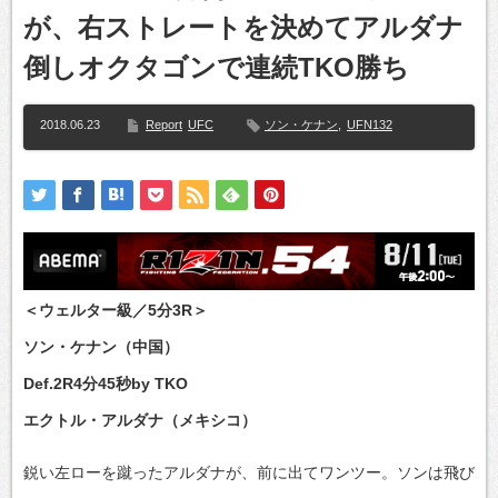
が、右ストレートを決めてアルダナ
倒しオクタゴンで連続TKO勝ち
2018.06.23
Report
UFC
ソン・ケナン
,
UFN132
＜ウェルター級／5分3R＞
ソン・ケナン（中国）
Def.2R4分45秒by TKO
エクトル・アルダナ（メキシコ）
鋭い左ローを蹴ったアルダナが、前に出てワンツー。ソンは飛び