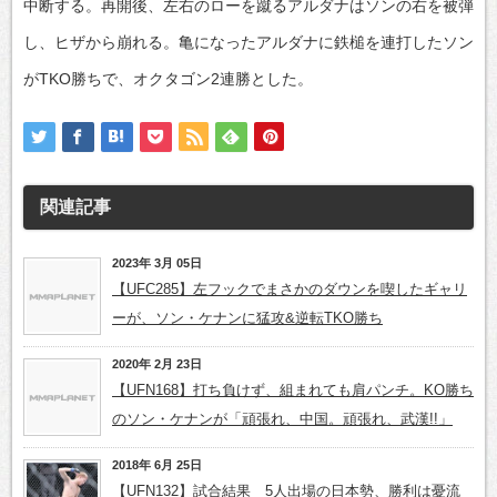
中断する。再開後、左右のローを蹴るアルダナはソンの右を被弾
し、ヒザから崩れる。亀になったアルダナに鉄槌を連打したソン
がTKO勝ちで、オクタゴン2連勝とした。
関連記事
2023年 3月 05日
【UFC285】左フックでまさかのダウンを喫したギャリ
ーが、ソン・ケナンに猛攻&逆転TKO勝ち
2020年 2月 23日
【UFN168】打ち負けず、組まれても肩パンチ。KO勝ち
のソン・ケナンが「頑張れ、中国。頑張れ、武漢!!」
2018年 6月 25日
【UFN132】試合結果 5人出場の日本勢、勝利は憂流