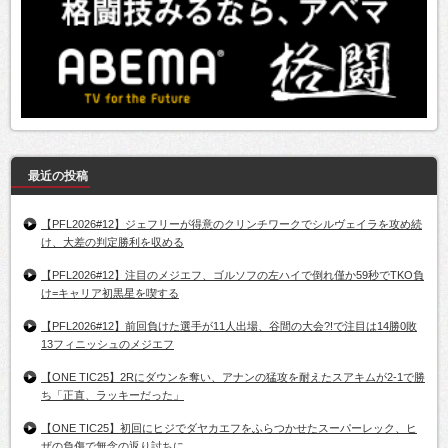
最近の投稿
【PFL2026#12】ジェフリーが得意のクリンチワークでシルヴェイラを攻め続
け、大差の判定勝利を収める
【PFL2026#12】注目のメジエフ、ゴルソフの左ハイで倒れ僅か59秒でTKO負
け=キャリア初黒星を喫する
【PFL2026#12】前回負けた選手が11人出場、谷間の大会?!で注目は14勝0敗
13フィニッシュのメジエフ
【ONE TIC25】2Rにダウンを奪い、アナンの猛攻を耐えたスアキムが2-1で勝
ち「正直、ラッキーだった」
【ONE TIC25】初回にヒジでダヤカエフをふらつかせたスーパーレック、ヒ
ザの負傷で無念の返り討ちに