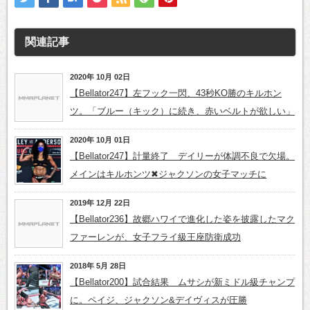
関連記事
2020年 10月 02日
【Bellator247】左フック一閃、43秒KO勝のキルホン
ツ。「ブルー（キック）に続き、赤いベルトが欲しい」
2020年 10月 01日
【Bellator247】計量終了 デイリーが体調不良で欠場。
メインはキルホンツ✖ジャクソンの女子マッチに
2019年 12月 22日
【Bellator236】故郷ハワイで進化した姿を披露したマク
ファーレンが、女子フライ級王座防衛成功
2018年 5月 28日
【Bellator200】試合結果 ムサシが新ミドル級チャンプ
に。ペイジ、ジャクソン&デイヴィスが圧勝