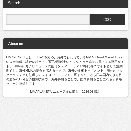
Search
About us
MMAPLANETとは..... UFCを始め、海外で行われているMMA( Mixed Martial Arts）
の大会情報、試合レポート、選手&関係者のインタビュー等をお届けする専門サイ
ト。 2007年6月よりニュースの配信をスタート。2009年に専門サイトとして活動
開始し、海外MMAの現在を伝える一方で、海外の柔術トーナメント、海外のキッ
クボクシングも厳選してフォロー中。メジャー系イベントから日本国内で余り目
の届かない良質の格闘技まで「海外を知ることで、国内を知ることになる」をモ
ットーに発信します。
MMAPLANETリニューアルに際し（2014.08.01）