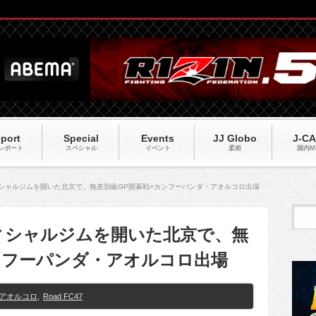
port
Special
Events
JJ Globo
J-C
レポート
スペシャル
イベント
柔術
国内M
オフィシャルジムを開いた北京で、無差別級GP開幕戦=カンフーパンダ・アオルコロ出場
オフィシャルジムを開いた北京で、無
ンフーパンダ・アオルコロ出場
アオルコロ
,
Road FC47