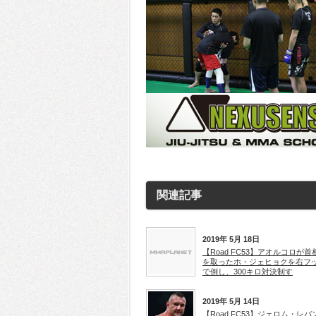
関連記事
2019年 5月 18日
【Road FC53】アオルコロが首
を取ったホ・ジェヒョクを右フ
で倒し、300キロ対決制す
2019年 5月 14日
【Road FC53】ジェロム・レバ