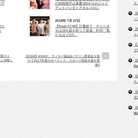
ス
がア
の対戦相手は体重160キロのジャイ
アントパンダ＝アオルコロに
【
っ
2018年 7月 27日
けた
【Road FC48】計量終了 チャンタ
【
な
モは消火器を持って登場。RYO「私
ト
たちはプロ!!」
【
で
バが新スト
【KSW】KSWが、サッカー協会&パラリン委員会を退
しい&悔し
【
けて2017年度のポーランド・スポーツ団体大賞を受
賞!!
B
【
ち
【
北
【
極