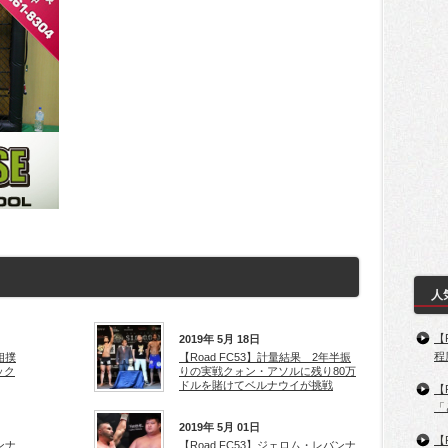
人
【
2019年 5月 18日
程
相撲
【Road FC53】計量結果 2年半振
ック
りの実戦クォン・アソルに残り80万
ドルを賭けてベルナウイが挑戦
【
「
2019年 5月 01日
【
ンナ
【Road FC53】ジェロム・レバンナ