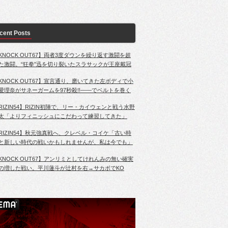
cent Posts
KNOCK OUT67】両者3度ダウンを繰り返す激闘を超
た激闘。“狂拳”迅を切り裂いたスラサックが王座戴冠
KNOCK OUT67】宣言通り、磨いてきた左ボディで小
愛理奈がサネーガームを97秒殺!!――でベルトを巻く
RIZIN54】RIZIN初陣で、リー・カイウェンと戦う水野
太「よりフィニッシュにこだわって練習してきた」
RIZIN54】秋元強真戦へ、クレベル・コイケ「古い時
と新しい時代の戦いかもしれませんが、私は今でも」
KNOCK OUT67】アンリミとしてけれんみの無い確実
の増した戦い。平川蓮斗が辻村を右→サカボでKO