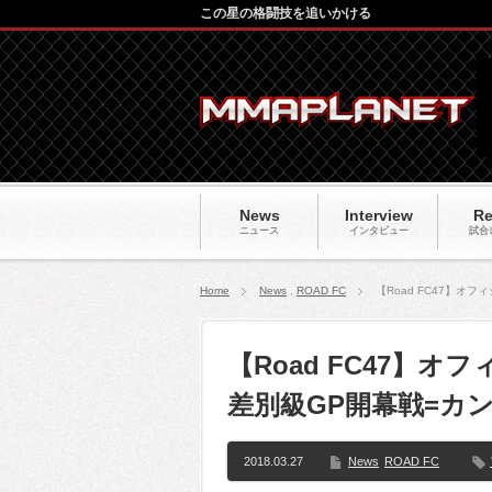
この星の格闘技を追いかける
News
Interview
Re
ニュース
インタビュー
試合
Home
News
,
ROAD FC
【Road FC47】
【Road FC47】
差別級GP開幕戦=カ
2018.03.27
News
ROAD FC