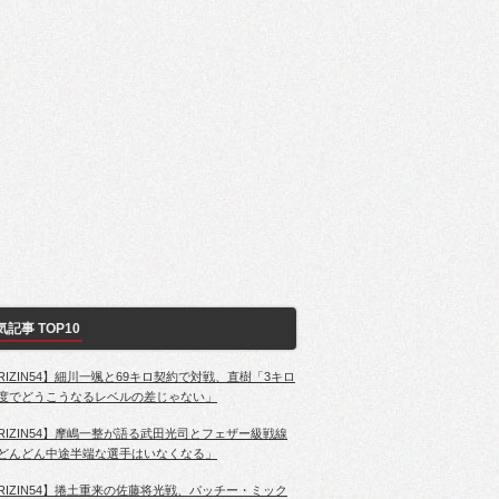
気記事 TOP10
RIZIN54】細川一颯と69キロ契約で対戦、直樹「3キロ
度でどうこうなるレベルの差じゃない」
RIZIN54】摩嶋一整が語る武田光司とフェザー級戦線
どんどん中途半端な選手はいなくなる」
RIZIN54】捲土重来の佐藤将光戦、パッチー・ミック