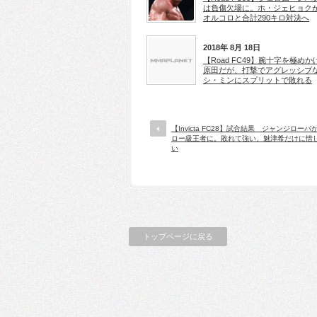
は負傷欠場に。ホ・ジェヒョク
オルコロと合計290キロ対決へ
2018年 8月 18日
【Road FC49】腕十字を極めか
原田だが、打撃でアグレッシブ
シ・ミンにスプリットで敗れる
【Invicta FC28】試合結果 ジャンジロー
ロー級王者に。敗れて強い、魅津希だけに惜
い
トップページに戻る