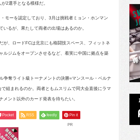
人が2選手となる模様だ。
ィ・モーを認定しており、3月は挑戦者ミョン・ホンマン
ているが、果たして両者の出場はあるのか。
だが、ロードFCは北京にも格闘技スペース、フィットネ
ャルジムをオープンさせるなど、着実に中国に拠点を築
ドル争奪ライト級トーナメントの決勝=マンスール・ベルナ
会で組まれるのか。両者ともムスリムで同大会直後にラマ
ナメント以外のカード発表を待ちたい。
Pocket
RSS
feedly
Pin it
PR