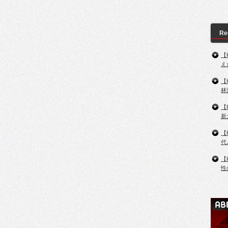
Re
【
え
【
林
【
新
【
代
【
性