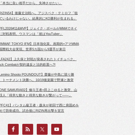
「本当に良い相手だから、失神させたい」
RIZIN54】後藤丈治戦へ。アジスベク・テミロフ「狙
ているわけじゃない。結果的にKO勝利が生まれる」
PFL2026#11&MVP】ジェイク・ポールがMMAでネイ
に対戦表明。ウスマンは「彼はYouTuber」
JMMAF TOKYO IFM】日本強化策。画期的=アマMMA
国際戦大会実現。世界5カ国から9選手が来日
LFA242】上久保と対戦が発表されたトイチュベク。
lack Combatが契約違反と法的処置へ?!
Lemino Shooto POUNDOUT】齋藤が中島に競り勝
、トーナメント決勝へ。10/19後楽園で野瀬と激突
ONE SAMURAI02】修斗王者=田上こゆると激突、山
渓人「得意な動きと得意な動きが繋がって――」
PFC41】バンタム級王者・森永が初回で西に肩固めを
めて防衛成功。試合後にRIZIN再出撃を宣言