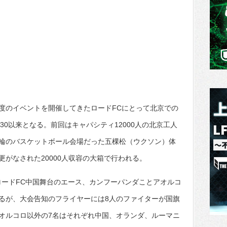
で5度のイベントを開催してきたロードFCにとって北京での
C30以来となる。前回はキャパシティ12000人の北京工人
輪のバスケットボール会場だった五棵松（ウクソン）体
がなされた20000人収容の大箱で行われる。
ロードFC中国舞台のエース、カンフーパンダことアオルコ
るが、大会告知のフライヤーには8人のファイターが国旗
オルコロ以外の7名はそれぞれ中国、オランダ、ルーマニ