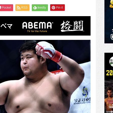
Pocket
RSS
feedly
Pin it