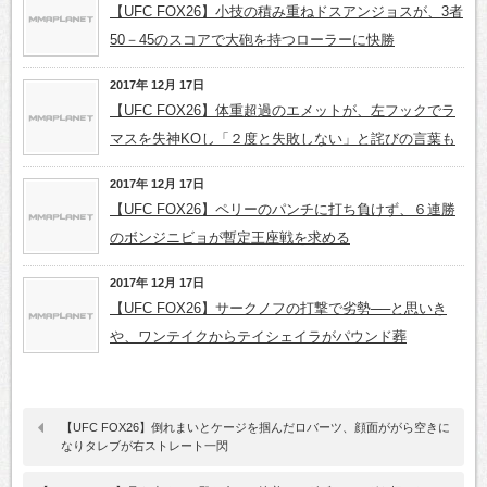
【UFC FOX26】小技の積み重ねドスアンジョスが、3者
50－45のスコアで大砲を持つローラーに快勝
2017年 12月 17日
【UFC FOX26】体重超過のエメットが、左フックでラ
マスを失神KOし「２度と失敗しない」と詫びの言葉も
2017年 12月 17日
【UFC FOX26】ペリーのパンチに打ち負けず、６連勝
のボンジニビョが暫定王座戦を求める
2017年 12月 17日
【UFC FOX26】サークノフの打撃で劣勢──と思いき
や、ワンテイクからテイシェイラがパウンド葬
【UFC FOX26】倒れまいとケージを掴んだロバーツ、顔面ががら空きに
なりタレブが右ストレート一閃