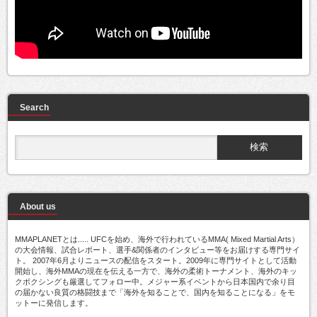
Search
About us
MMAPLANETとは..... UFCを始め、海外で行われているMMA( Mixed Martial Arts）
の大会情報、試合レポート、選手&関係者のインタビュー等をお届けする専門サイ
ト。 2007年6月よりニュースの配信をスタート。2009年に専門サイトとして活動
開始し、海外MMAの現在を伝える一方で、海外の柔術トーナメント、海外のキッ
クボクシングも厳選してフォロー中。メジャー系イベントから日本国内で余り目
の届かない良質の格闘技まで「海外を知ることで、国内を知ることになる」をモ
ットーに発信します。