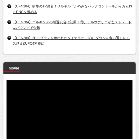
【UFN284】衝撃の1R決着！サルキルドが巧みなバックコントールからガムロ
にRNCを極める
【UFN284】エルキンスの引退試合は初回35秒、デルヴァリエが左ストレート
→パウンドで介錯
【UFN284】2Rにダウンを奪われたタイナラが、3Rにダウンを奪い返しレモ
ス越え&UFC4連勝に
Movie