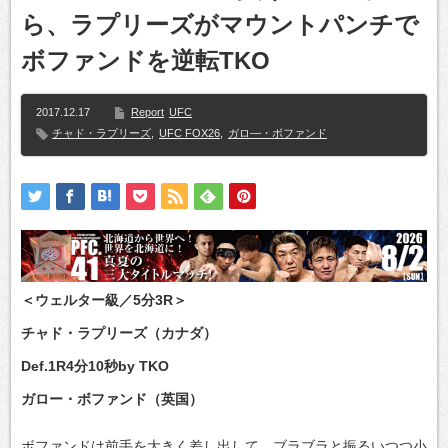
ら、ラプリーズがマウントパンチで
ボファンドを逆転TKO
2017.12.17
Report
UFC
チャド・ラプリーズ
,
UFC FOX26
,
ガロ―・ボファンド
＜ウェルター級／5分3R＞
チャド・ラプリーズ（カナダ）
Def.1R4分10秒by TKO
ガロー・ボファンド（英国）
ボファンドは前手を大きく差し出して、ブラブラと振るいつつ小