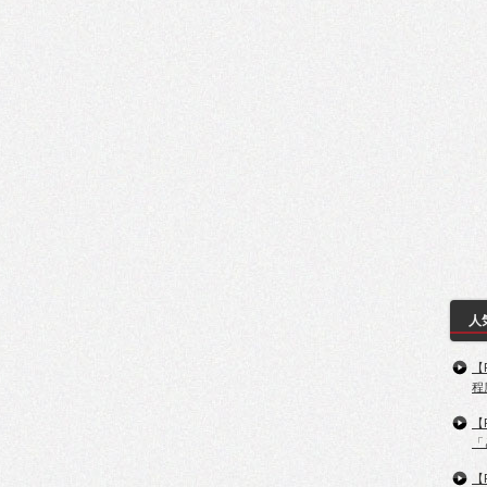
人
【
程
【
「
【