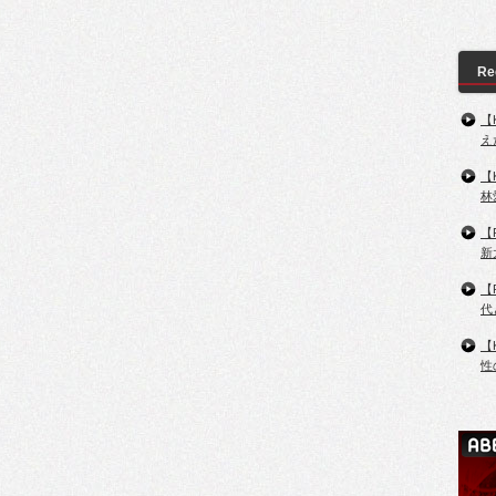
Re
【
え
【
林
【
新
【
代
【
性