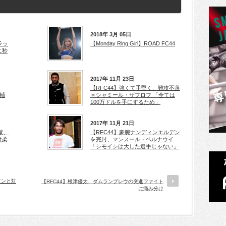
2018年 3月 05日
ラッ
【Monday Ring Girl】ROAD FC44
に秒
2017年 11月 23日
【RFC44】強くて手堅く、難攻不落
輔
＝シャミール・ザフロフ 「全ては
100万ドルを手にするため」
2017年 11月 21日
蹴、
【RFC44】豪腕ナンディンエルデン
は柔
を完封、マンスール・ベルナウイ
「シモイシは大した選手じゃない」
ソンと対
【RFC44】根津優太、ダムランプレウの突進ファイト
に痛み分け