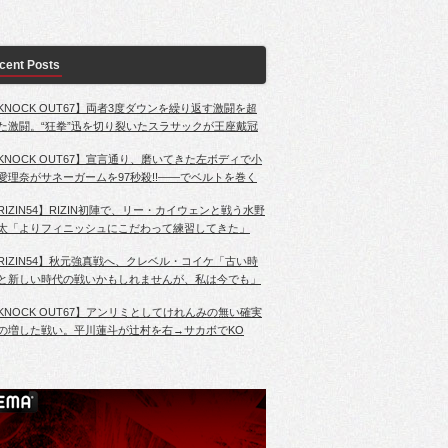
cent Posts
KNOCK OUT67】両者3度ダウンを繰り返す激闘を超
た激闘。“狂拳”迅を切り裂いたスラサックが王座戴冠
KNOCK OUT67】宣言通り、磨いてきた左ボディで小
愛理奈がサネーガームを97秒殺!!――でベルトを巻く
RIZIN54】RIZIN初陣で、リー・カイウェンと戦う水野
太「よりフィニッシュにこだわって練習してきた」
RIZIN54】秋元強真戦へ、クレベル・コイケ「古い時
と新しい時代の戦いかもしれませんが、私は今でも」
KNOCK OUT67】アンリミとしてけれんみの無い確実
の増した戦い。平川蓮斗が辻村を右→サカボでKO