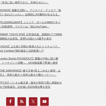
「本当に良い相手だから、失神させたい」
RIZIN54】後藤丈治戦へ。アジスベク・テミロフ「狙
ているわけじゃない。結果的にKO勝利が生まれる」
PFL2026#11&MVP】ジェイク・ポールがMMAでネイ
に対戦表明。ウスマンは「彼はYouTuber」
JMMAF TOKYO IFM】日本強化策。画期的=アマMMA
国際戦大会実現。世界5カ国から9選手が来日
LFA242】上久保と対戦が発表されたトイチュベク。
lack Combatが契約違反と法的処置へ?!
Lemino Shooto POUNDOUT】齋藤が中島に競り勝
、トーナメント決勝へ。10/19後楽園で野瀬と激突
ONE SAMURAI02】修斗王者=田上こゆると激突、山
渓人「得意な動きと得意な動きが繋がって――」
PFC41】バンタム級王者・森永が初回で西に肩固めを
めて防衛成功。試合後にRIZIN再出撃を宣言