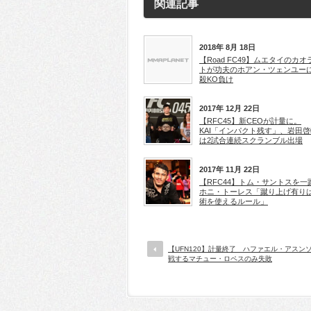
関連記事
2018年 8月 18日
【Road FC49】ムエタイのカオ
トが功夫のホアン・ツェンユー
殺KO負け
2017年 12月 22日
【RFC45】新CEOが計量に。
KAI「インパクト残す」、岩田啓
は2試合連続スクランブル出場
2017年 11月 22日
【RFC44】トム・サントスを一
ホニ・トーレス「蹴り上げ有り
術を使えるルール」
【UFN120】計量終了 ハファエル・アスン
戦するマチュー・ロペスのみ失敗