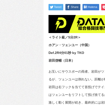
Tweet
Share
Hatena
＜ライト級／5分2R＞
ホアン・ツェンユー（中国）
Def.2R4分01秒 by TKO
岩田啓輔（日本）
お互いにサウスポーの両者。岩田がツ
るが、ツェンユーは倒れない。距離が
岩田は右フックを当てて首投げでテイ
はツェンユーをリフトして投げ捨てる
激しく動く展開が続き、最終的には岩