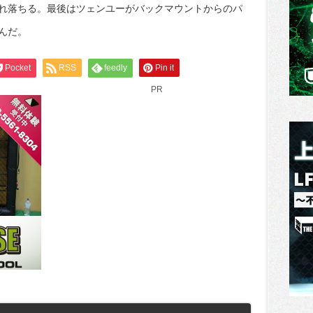
れ落ちる。最後はツェンユーがバックマウントからのパ
んだ。
Pocket
RSS
feedly
Pin it
PR