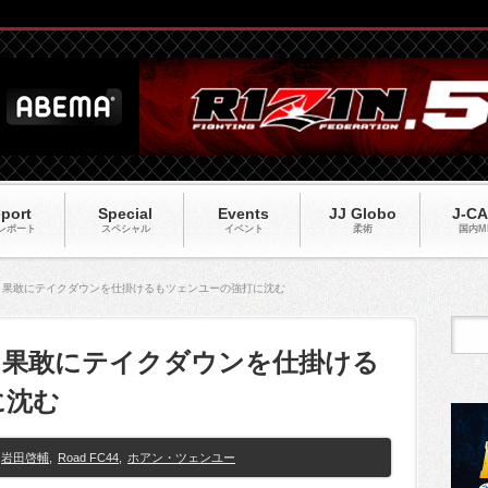
port
Special
Events
JJ Globo
J-C
レポート
スペシャル
イベント
柔術
国内M
輔、果敢にテイクダウンを仕掛けるもツェンユーの強打に沈む
輔、果敢にテイクダウンを仕掛ける
に沈む
岩田啓輔
,
Road FC44
,
ホアン・ツェンユー