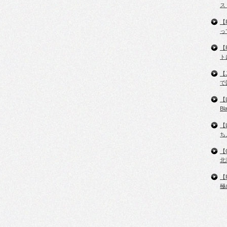
ス
【
っ
【
ト
【
で
【
B
【
ち
【
北
【
極