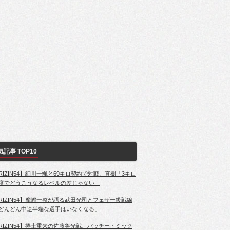
気記事 TOP10
RIZIN54】細川一颯と69キロ契約で対戦、直樹「3キロ
度でどうこうなるレベルの差じゃない」
RIZIN54】摩嶋一整が語る武田光司とフェザー級戦線
どんどん中途半端な選手はいなくなる」
RIZIN54】捲土重来の佐藤将光戦、パッチー・ミック