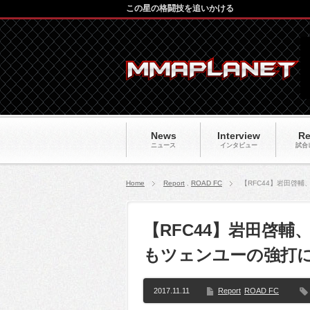
この星の格闘技を追いかける
News
Interview
Re
ニュース
インタビュー
試合
Home
Report
,
ROAD FC
【RFC44】岩田啓
【RFC44】岩田啓
もツェンユーの強打
2017.11.11
Report
ROAD FC