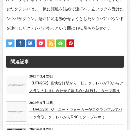
せたクテレバは、一気に距離を詰めて連打へ。左フックを受けた
シウバがダウン。懸命に足を効かせようとしたシウバにパウンド
を連打したクテレバがあっという間にTKO勝ちを決めた。
関連記事
2025年 2月 23日
【UFN252】豪快な打撃から一転。クテレバがTDからア
スランの動きに合わせて肩固めへ移行し、タップ奪う
2022年 9月 11日
【UFC279】ジョニー・ウォーカーがスクランブルでバ
ック奪取、クテレバからRNCでタップを奪う
2020年 8月 29日