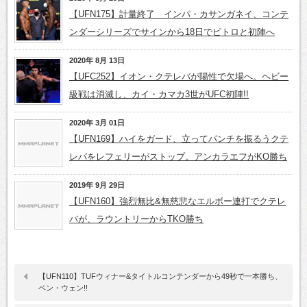
【UFN175】計量終了 インパ・カサンガネイ、コンテ
ンダーシリーズでサインから18日でピトロと初陣へ
2020年 8月 13日
【UFC252】イオン・クテレバが陽性で欠場へ。ヘビー
級戦は消滅し、カイ・カマカ3世がUFC初陣!!
2020年 3月 01日
【UFN169】ハイをガード、立ってパンチを振るうクテ
レバをレフェリーがストップ。アンカラエフがKO勝ち
2019年 9月 29日
【UFN160】強烈無比&無慈悲なエルボー連打でクテレ
バが、ラウントリーからTKO勝ち
【UFN110】TUFウィナー&タイトルコンテンダーから49秒で一本勝ち、
ベン・ウェン!!