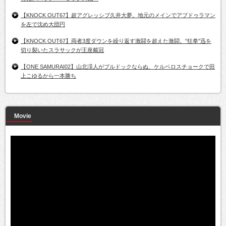
【KNOCK OUT67】超アグレッシブ久井大夢。地元のメインでアブドゥラマン
を左で沈め大団円
【KNOCK OUT67】両者3度ダウンを繰り返す激闘を超えた激闘。“狂拳”迅を
切り裂いたスラサックが王座戴冠
【ONE SAMURAI02】山北渓人がブルドックならぬ、ケルベロスチョークで田
上こゆるから一本勝ち
Movie