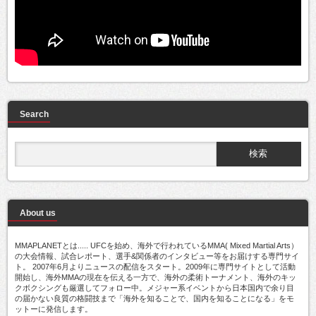
Search
About us
MMAPLANETとは..... UFCを始め、海外で行われているMMA( Mixed Martial Arts）
の大会情報、試合レポート、選手&関係者のインタビュー等をお届けする専門サイ
ト。 2007年6月よりニュースの配信をスタート。2009年に専門サイトとして活動
開始し、海外MMAの現在を伝える一方で、海外の柔術トーナメント、海外のキッ
クボクシングも厳選してフォロー中。メジャー系イベントから日本国内で余り目
の届かない良質の格闘技まで「海外を知ることで、国内を知ることになる」をモ
ットーに発信します。