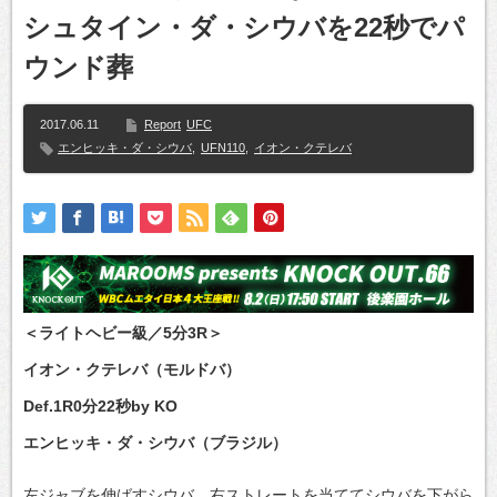
シュタイン・ダ・シウバを22秒でパ
ウンド葬
2017.06.11
Report
UFC
エンヒッキ・ダ・シウバ
,
UFN110
,
イオン・クテレバ
＜ライトヘビー級／5分3R＞
イオン・クテレバ（モルドバ）
Def.1R0分22秒by KO
エンヒッキ・ダ・シウバ（ブラジル）
左ジャブを伸ばすシウバ。右ストレートを当ててシウバを下がら