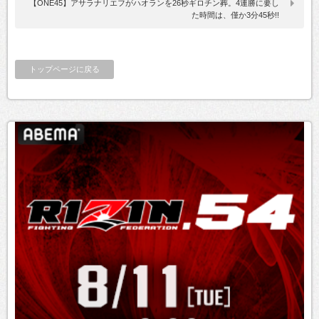
【ONE45】アサラナリエフがハオランを26秒ギロチン葬。4連勝に要し
た時間は、僅か3分45秒!!
トップページに戻る