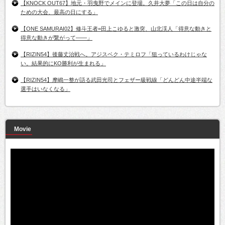
【KNOCK OUT67】地元・羽曳野でメインに登場。久井大夢「この日は自分の
ための大会、最高の日にする」
【ONE SAMURAI02】修斗王者=田上こゆると激突、山北渓人「得意な動きと
得意な動きが繋がって――」
【RIZIN54】後藤丈治戦へ。アジスベク・テミロフ「狙っているわけじゃな
い。結果的にKO勝利が生まれる」
【RIZIN54】摩嶋一整が語る武田光司とフェザー級戦線「どんどん中途半端な
選手はいなくなる」
Movie