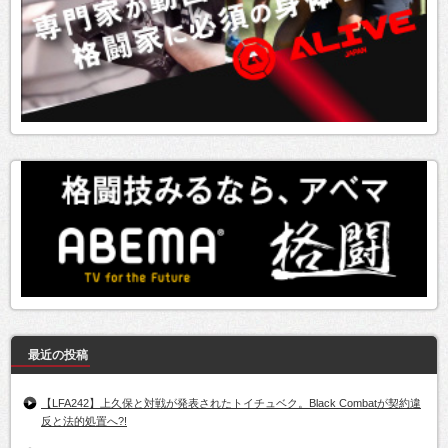
最近の投稿
【LFA242】上久保と対戦が発表されたトイチュベク。Black Combatが契約違
反と法的処置へ?!