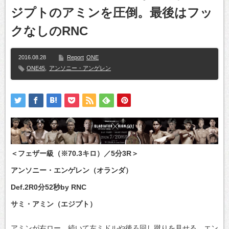
ジプトのアミンを圧倒。最後はフッ
クなしのRNC
2016.08.28
Report
ONE
ONE45
,
アンソニー・アンゲレン
＜フェザー級（※70.3キロ）／5分3R＞
アンソニー・エンゲレン（オランダ）
Def.2R0分52秒by RNC
サミ・アミン（エジプト）
アミンが右ロー、続いて左ミドルや後ろ回し蹴りを見せる。エン