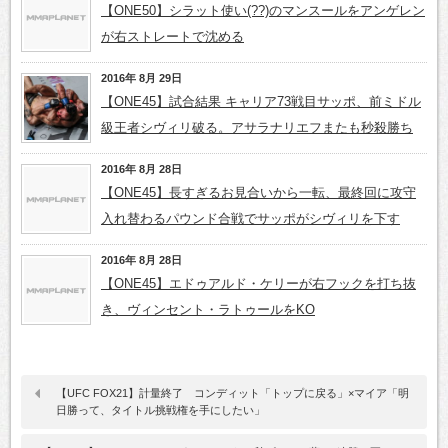
【ONE50】シラット使い(??)のマンスールをアンゲレン
が右ストレートで沈める
2016年 8月 29日
【ONE45】試合結果 キャリア73戦目サッポ、前ミドル
級王者シヴィリ破る。アサラナリエフまたも秒殺勝ち
2016年 8月 28日
【ONE45】長すぎるお見合いから一転、最終回に攻守
入れ替わるパウンド合戦でサッポがシヴィリを下す
2016年 8月 28日
【ONE45】エドゥアルド・ケリーが右フックを打ち抜
き、ヴィンセント・ラトゥールをKO
【UFC FOX21】計量終了 コンディット「トップに戻る」×マイア「明
日勝って、タイトル挑戦権を手にしたい」