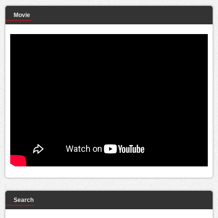
Movie
Search