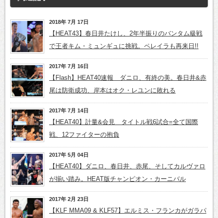
2018年 7月 17日
【HEAT43】春日井たけし、2年半振りのバンタム級戦
で王者キム・ミュンギュに挑戦。ペレイラも再来日!!
2017年 7月 16日
【Flash】HEAT40速報 ダニロ、有終の美。春日井&赤
尾は防衛成功、岸本はオク・レユンに敗れる
2017年 7月 14日
【HEAT40】計量&会見 タイトル戦6試合=全て国際
戦、12ファイターの抱負
2017年 5月 04日
【HEAT40】ダニロ、春日井、赤尾、そしてカルヴァロ
が揃い踏み。HEAT版チャンピオン・カーニバル
2017年 2月 23日
【KLF MMA09 & KLF57】エルミス・フランカがガラパ