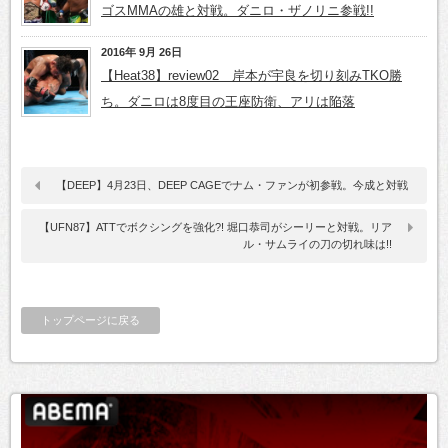
ゴスMMAの雄と対戦。ダニロ・ザノリニ参戦!!
2016年 9月 26日
【Heat38】review02 岸本が宇良を切り刻みTKO勝
ち。ダニロは8度目の王座防衛、アリは陥落
【DEEP】4月23日、DEEP CAGEでナム・ファンが初参戦。今成と対戦
【UFN87】ATTでボクシングを強化?! 堀口恭司がシーリーと対戦。リア
ル・サムライの刀の切れ味は!!
トップページに戻る