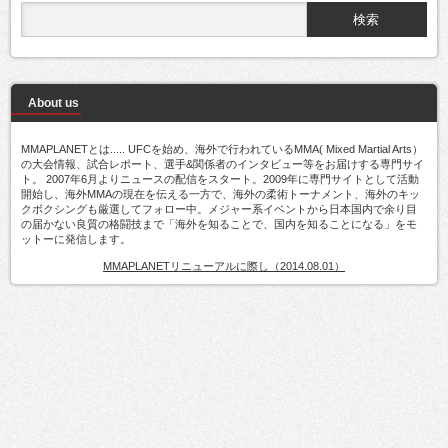
About us
MMAPLANETとは..... UFCを始め、海外で行われているMMA( Mixed Martial Arts）
の大会情報、試合レポート、選手&関係者のインタビュー等をお届けする専門サイ
ト。 2007年6月よりニュースの配信をスタート。2009年に専門サイトとして活動
開始し、海外MMAの現在を伝える一方で、海外の柔術トーナメント、海外のキッ
クボクシングも厳選してフォロー中。メジャー系イベントから日本国内で余り目
の届かない良質の格闘技まで「海外を知ることで、国内を知ることになる」をモ
ットーに発信します。
MMAPLANETリニューアルに際し（2014.08.01）