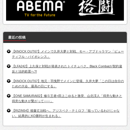
最近の投稿
【KNOCK OUT67】メインで久井大夢と対戦、モー・アブドゥラマン「ビュー
ティフル・バイオレンス」
【LFA242】上久保と対戦が発表されたトイチュベク。Black Combatが契約違
反と法的処置へ?!
【KNOCK OUT67】地元・羽曳野でメインに登場。久井大夢「この日は自分の
ための大会、最高の日にする」
【ONE SAMURAI02】修斗王者=田上こゆると激突、山北渓人「得意な動きと
得意な動きが繋がって――」
【RIZIN54】後藤丈治戦へ。アジスベク・テミロフ「狙っているわけじゃな
い。結果的にKO勝利が生まれる」