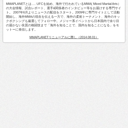
MMAPLANETとは..... UFCを始め、海外で行われているMMA( Mixed Martial Arts）
の大会情報、試合レポート、選手&関係者のインタビュー等をお届けする専門サイ
ト。 2007年6月よりニュースの配信をスタート。2009年に専門サイトとして活動
開始し、海外MMAの現在を伝える一方で、海外の柔術トーナメント、海外のキッ
クボクシングも厳選してフォロー中。メジャー系イベントから日本国内で余り目
の届かない良質の格闘技まで「海外を知ることで、国内を知ることになる」をモ
ットーに発信します。
MMAPLANETリニューアルに際し（2014.08.01）