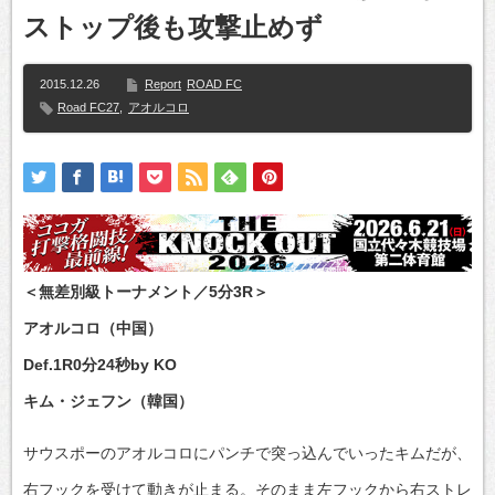
ストップ後も攻撃止めず
2015.12.26
Report
ROAD FC
Road FC27
,
アオルコロ
＜無差別級トーナメント／5分3R＞
アオルコロ（中国）
Def.1R0分24秒by KO
キム・ジェフン（韓国）
サウスポーのアオルコロにパンチで突っ込んでいったキムだが、
右フックを受けて動きが止まる。そのまま左フックから右ストレ