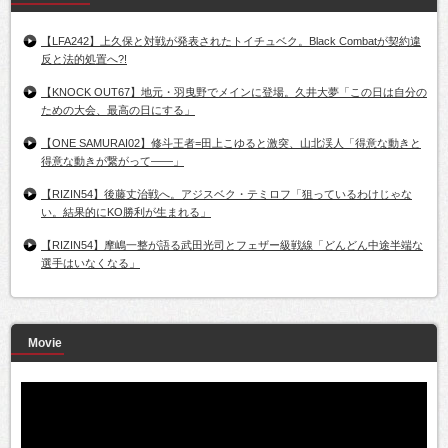
【LFA242】上久保と対戦が発表されたトイチュベク。Black Combatが契約違
反と法的処置へ?!
【KNOCK OUT67】地元・羽曳野でメインに登場。久井大夢「この日は自分の
ための大会、最高の日にする」
【ONE SAMURAI02】修斗王者=田上こゆると激突、山北渓人「得意な動きと
得意な動きが繋がって――」
【RIZIN54】後藤丈治戦へ。アジスベク・テミロフ「狙っているわけじゃな
い。結果的にKO勝利が生まれる」
【RIZIN54】摩嶋一整が語る武田光司とフェザー級戦線「どんどん中途半端な
選手はいなくなる」
Movie