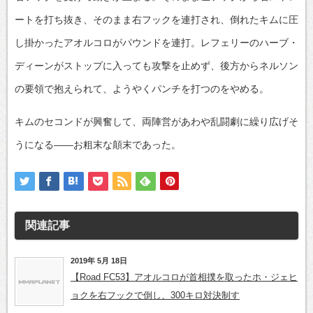
ートを打ち抜き、そのまま右フックを連打され、倒れたキムに圧
し掛かったアオルコロがパウンドを連打。レフェリーのハーブ・
ディーンがストップに入っても攻撃を止めず、後方からネルソン
の要領で抱えられて、ようやくパンチを打つのをやめる。
キムのセコンドが興奮して、両陣営があわや乱闘劇に繰り広げそ
うになる――お粗末な顛末であった。
関連記事
2019年 5月 18日
【Road FC53】アオルコロが首相撲を取ったホ・ジェヒ
ョクを右フックで倒し、300キロ対決制す