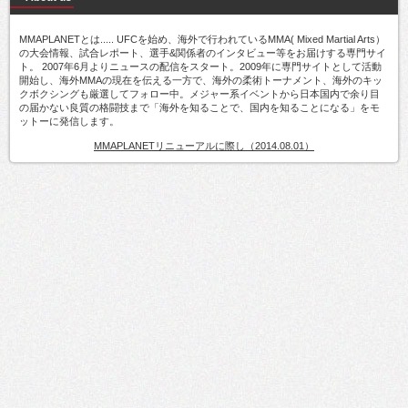
MMAPLANETとは..... UFCを始め、海外で行われているMMA( Mixed Martial Arts）
の大会情報、試合レポート、選手&関係者のインタビュー等をお届けする専門サイ
ト。 2007年6月よりニュースの配信をスタート。2009年に専門サイトとして活動
開始し、海外MMAの現在を伝える一方で、海外の柔術トーナメント、海外のキッ
クボクシングも厳選してフォロー中。メジャー系イベントから日本国内で余り目
の届かない良質の格闘技まで「海外を知ることで、国内を知ることになる」をモ
ットーに発信します。
MMAPLANETリニューアルに際し（2014.08.01）