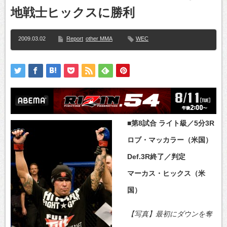
地戦士ヒックスに勝利
2009.03.02
Report
other MMA
WEC
■第8試合 ライト級／5分3R
ロブ・マッカラー（米国）
Def.3R終了／判定
マーカス・ヒックス（米
国）
【写真】最初にダウンを奪