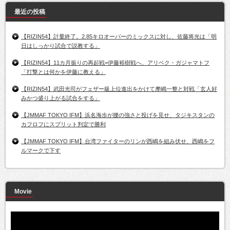
最近の投稿
【RIZIN54】計量終了。2.85キロオーバーのミックスに対し、佐藤将光は「明
日はしっかり試合で説教する」
【RIZIN54】11カ月振りの再起戦=伊藤裕樹戦へ、アリベク・ガジャマトフ
「打撃とは何かを伊藤に教える」
【RIZIN54】武田光司がフェザー級上位進出をかけて摩嶋一整と対戦「玄人好
みかつ盛り上がる試合をする」
【JMMAF TOKYO IFM】浜名海歩が腰の強さと投げを見せ、タジキスタンの
カフロフにスプリット判定で勝利
【JMMAF TOKYO IFM】台湾ファイターのリンが西嶋を組み伏せ、西嶋をフ
ルマークで下す
Movie