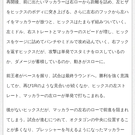
再開後、前に出たいマッカラーは右ローから距離を詰め、左ヒザ
をヒックスのボディに突き上げる。さらに左右のフックから左ハ
イをマッカラーが放つと、ヒックスはたまらず組みついていく。
左ミドル、右ストレートとマッカラーのスピードが増し、ヒック
スをケージに詰めてパンチやミドルで攻め込んでいく。右フック
を返すヒックスだが、攻撃は単発でスタミナをロスしているの
か、ダメージが蓄積しているのか、動きがスローに。
前王者がペースを握り、試合は最終ラウンドへ。勝利を強く意識
してか、再び1Rのような見合いが続くなか、ヒックスの左スト
レート、マッカラーの左ローが単発で打ちこまれる。
後がないヒックスだが、マッカラーの左右のローで前進を阻まれ
てしまう。試合が進むにつれて、オクタゴンの中央に位置するこ
とが多くなり、プレッシャーを与えるようになったマッカラー