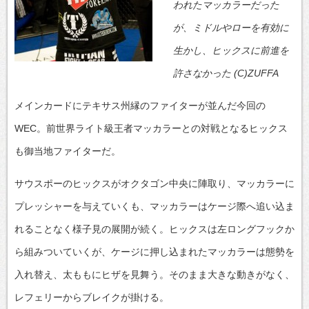
われたマッカラーだった
が、ミドルやローを有効に
生かし、ヒックスに前進を
許さなかった (C)ZUFFA
メインカードにテキサス州縁のファイターが並んだ今回の
WEC。前世界ライト級王者マッカラーとの対戦となるヒックス
も御当地ファイターだ。
サウスポーのヒックスがオクタゴン中央に陣取り、マッカラーに
プレッシャーを与えていくも、マッカラーはケージ際へ追い込ま
れることなく様子見の展開が続く。ヒックスは左ロングフックか
ら組みついていくが、ケージに押し込まれたマッカラーは態勢を
入れ替え、太ももにヒザを見舞う。そのまま大きな動きがなく、
レフェリーからブレイクが掛ける。