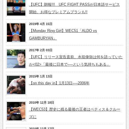
【UFC】朗報!!! UFC FIGHT PASSが日本語サービス
開始、お得なプレミアムプランも!!
2019年 4月 15日
【Monday Ring Girl】WEC51「ALDO vs
GAMBURYAN」
2017年 2月 03日
【UFC】リリース宣告直前、水垣偉弥は何を語っていた
か<02>「最後に日本で──という気持ちもある」
2015年 1月 13日
【on this day in】1月13日──2006年
2010年 12月 18日
【WEC53】歴史に残る最後の王者はペティス＆クルー
ズに
2010年 12月 17日