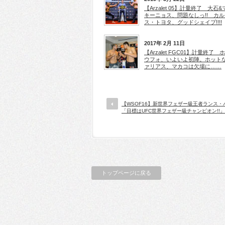
【Arzalet 05】計量終了 大石&
キーニョス、問題なしっ!! カル
ス・トヨタ、グッドシェイプ!!!!
2017年 2月 11日
【Arzalet FGC01】計量終了 
ウフォ、いよいよ初陣。ホット
ァリアス、マカコは欠場に……
【WSOF16】新世界フェザー級王者ランス・
「目標はUFC世界フェザー級チャンピオン!!」
トップページに戻る