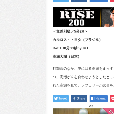
＜無差別級／5分2R＞
カルロス・トヨタ（ブラジル）
Def.1R0分39秒by KO
高瀬大樹（日本）
打撃戦のなか、左に回る高瀬をまっす
つ。高瀬が左を合わせようとしたとこ
れた高瀬を見て、レフェリーが試合を
Tweet
Share
Hatena
PR