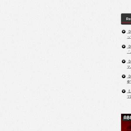
Re
【
っ
【
「
【
マ
【
拳
【
で