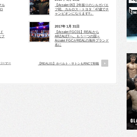
マル
【Arzalet 05】2年振りのシルガバエ
ロ
フ戦、カルロス・トヨタ「47歳でチ
ャンピオンになります!!」
2017年 1月 31日
ホド
【Arzalet FGC01】REALから
なフ
ARZALETへ。もう一つの国＝
Arzalet FGCがREALの海外ブランド
名に
パーマー
【REAL01】ホベルト・サトシもRNCで秒殺