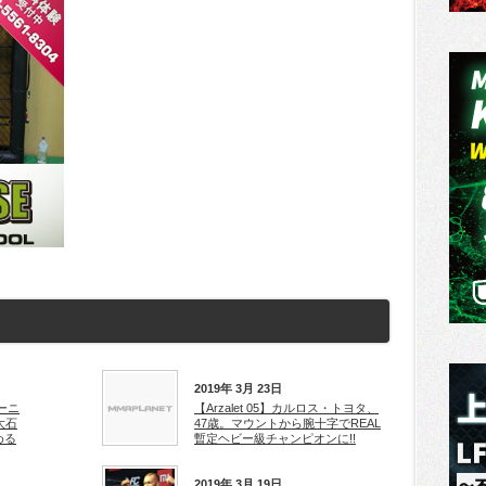
2019年 3月 23日
キーニ
【Arzalet 05】カルロス・トヨタ、
大石
47歳。マウントから腕十字でREAL
める
暫定ヘビー級チャンピオンに!!
2019年 3月 19日