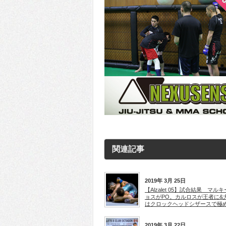
関連記事
2019年 3月 25日
【Alzalet 05】試合結果 マル
ョスがPO。カルロスが王者に&
はクロックヘッドシザースで極
2019年 3月 22日