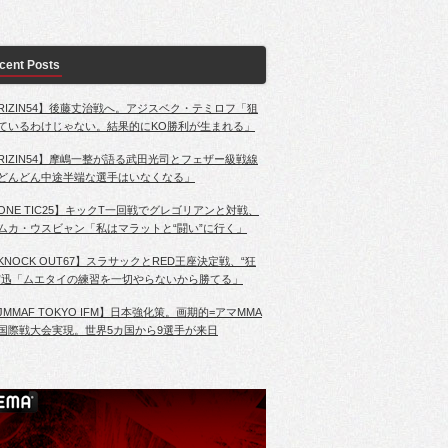
cent Posts
RIZIN54】後藤丈治戦へ。アジスベク・テミロフ「狙
ているわけじゃない。結果的にKO勝利が生まれる」
RIZIN54】摩嶋一整が語る武田光司とフェザー級戦線
どんどん中途半端な選手はいなくなる」
ONE TIC25】キックT一回戦でグレゴリアンと対戦、
ムカ・ウスビャン「私はマラットと“闘い”に行く」
KNOCK OUT67】スラサックとRED王座決定戦、“狂
”迅「ムエタイの練習を一切やらないから勝てる」
JMMAF TOKYO IFM】日本強化策。画期的=アマMMA
国際戦大会実現。世界5カ国から9選手が来日