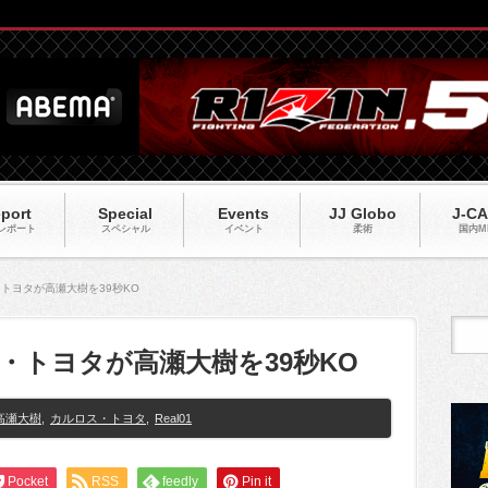
port
Special
Events
JJ Globo
J-C
レポート
スペシャル
イベント
柔術
国内M
・トヨタが高瀬大樹を39秒KO
ス・トヨタが高瀬大樹を39秒KO
高瀬大樹
,
カルロス・トヨタ
,
Real01
Pocket
RSS
feedly
Pin it