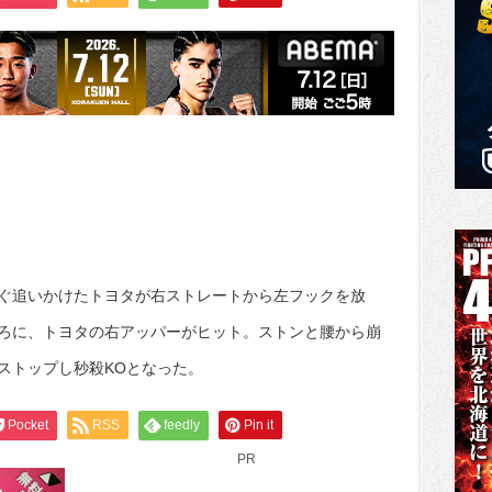
ぐ追いかけたトヨタが右ストレートから左フックを放
ろに、トヨタの右アッパーがヒット。ストンと腰から崩
ストップし秒殺KOとなった。
Pocket
RSS
feedly
Pin it
PR