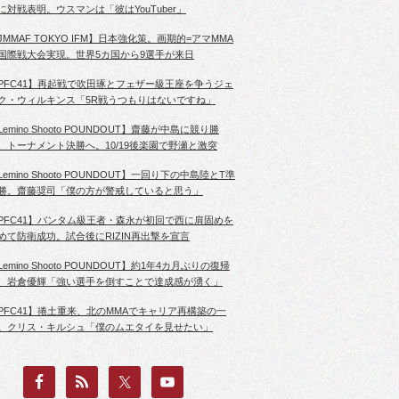
に対戦表明。ウスマンは「彼はYouTuber」
JMMAF TOKYO IFM】日本強化策。画期的=アマMMA
国際戦大会実現。世界5カ国から9選手が来日
PFC41】再起戦で吹田琢とフェザー級王座を争うジェ
ク・ウィルキンス「5R戦うつもりはないですね」
Lemino Shooto POUNDOUT】齋藤が中島に競り勝
、トーナメント決勝へ。10/19後楽園で野瀬と激突
Lemino Shooto POUNDOUT】一回り下の中島陸とT準
勝。齋藤奨司「僕の方が警戒していると思う」
PFC41】バンタム級王者・森永が初回で西に肩固めを
めて防衛成功。試合後にRIZIN再出撃を宣言
Lemino Shooto POUNDOUT】約1年4カ月ぶりの復帰
、岩倉優輝「強い選手を倒すことで達成感が湧く」
PFC41】捲土重来、北のMMAでキャリア再構築の一
。クリス・キルシュ「僕のムエタイを見せたい」