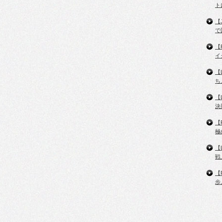
ト
【
で
【
イ
【
ち
【
決
【
極
【
戦
【
歩