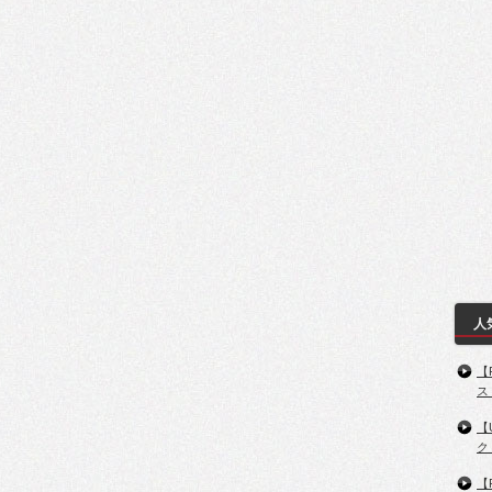
人
【
ス
【
ク
【