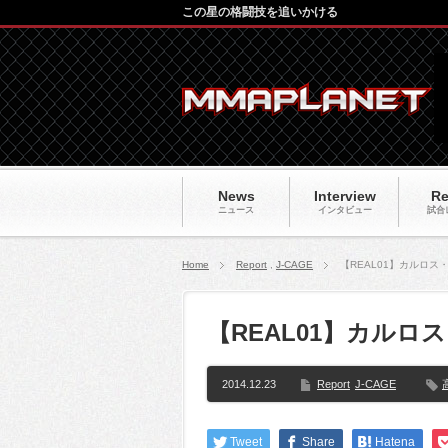
この星の格闘技を追いかける
News
Interview
Re
ニュース
インタビュー
試合
Home
Report
,
J-CAGE
【REAL01】カルロス
【REAL01】カルロ
2014.12.23
Report
J-CAGE
Tweet
Share
Hatena