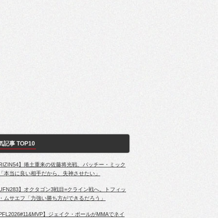
気記事 TOP10
RIZIN54】捲土重来の佐藤将光戦、パッチー・ミック
「本当に良い相手だから、失神させたい」
UFN283】オクタゴン3戦目=クライン戦へ。トフィッ
・ムサエフ「力強い勝ち方ができるだろう」
PFL2026#11&MVP】ジェイク・ポールがMMAでネイ