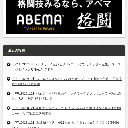
最近の投稿
【KNOCK OUT67】サカボ＆三点ヒザ=レディ・アンリミッター誕生。コ・ユ
ナがタイソンRINAに判定勝ち
【PFL2026#12】バトルがロスタにTDを許さずスプリット判定で勝利。王座挑
戦に向けて連戦直訴
【PFL2026#12】ジェフリーが得意のクリンチワークでシルヴェイラを攻め続
け、大差の判定勝利を収める
【PFL2026#12】注目のメジエフ、ゴルソフの左ハイで倒れ僅か59秒でTKO負
け=キャリア初黒星を喫する
【PFL2026#12】前回負けた選手が11人出場、谷間の大会?!で注目は14勝0敗
13フィニッシュのメジエフ