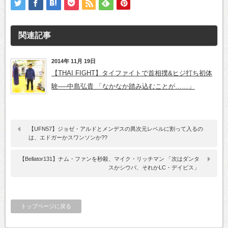
関連記事
2014年 11月 19日
【THAI FIGHT】タイファイトで首相撲&ヒジ打ち初体
験──中島弘貴 「なかなか踏み込むことが……」
【UFN57】ジョゼ・アルドとメンデスの異次元レベルに割って入るの
は、エドガーかスワンソンか??
【Bellator131】ナム・ファンを秒殺、マイク・リッチマン 「次はダンタ
スかシウバ、それかLC・デイビス」
トップページに戻る