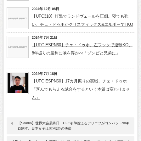
2024年 12月 08日
【UFC310】打撃でランドヴェールを圧倒。寝ても強
い、チェ・ドゥホがクリスフィックス&エルボーでTKO
2024年 7月 21日
【UFC ESPN60】チェ・ドゥホ、左フックで逆転KO。
8年振りの勝利に涙を浮かべ「ゾンビと兄弟に」
2024年 7月 18日
【UFC ESPN60】17カ月振りの実戦、チェ・ドゥホ
「喜んでもらえる試合をするという本質は変わりませ
ん」
【Sambo】世界大会最終日 UFC初陣控えるアリエフがコンバット90キ
ロ制す。日本女子は国別2位の快挙