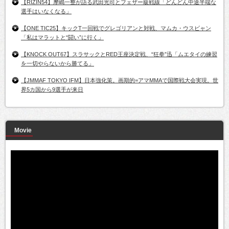
【RIZIN54】摩嶋一整が語る武田光司とフェザー級戦線「どんどん中途半端な
選手はいなくなる」
【ONE TIC25】キックT一回戦でグレゴリアンと対戦、マムカ・ウスビャン
「私はマラットと“闘い”に行く」
【KNOCK OUT67】スラサックとRED王座決定戦、“狂拳”迅「ムエタイの練習
を一切やらないから勝てる」
【JMMAF TOKYO IFM】日本強化策。画期的=アマMMAで国際戦大会実現。世
界5カ国から9選手が来日
Movie