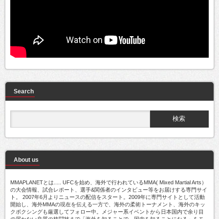
Search
About us
MMAPLANETとは..... UFCを始め、海外で行われているMMA( Mixed Martial Arts）
の大会情報、試合レポート、選手&関係者のインタビュー等をお届けする専門サイ
ト。 2007年6月よりニュースの配信をスタート。2009年に専門サイトとして活動
開始し、海外MMAの現在を伝える一方で、海外の柔術トーナメント、海外のキッ
クボクシングも厳選してフォロー中。メジャー系イベントから日本国内で余り目
の届かない良質の格闘技まで「海外を知ることで、国内を知ることになる」をモ