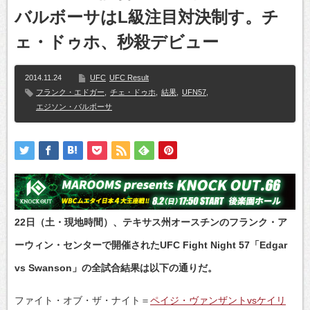
バルボーサはL級注目対決制す。チ
ェ・ドゥホ、秒殺デビュー
2014.11.24
UFC
UFC Result
フランク・エドガー
,
チェ・ドゥホ
,
結果
,
UFN57
,
エジソン・バルボーサ
22日（土・現地時間）、テキサス州オースチンのフランク・ア
ーウィン・センターで開催されたUFC Fight Night 57「Edgar
vs Swanson」の全試合結果は以下の通りだ。
ファイト・オブ・ザ・ナイト＝
ペイジ・ヴァンザントvsケイリ