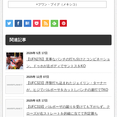
×フワン・プイグ（メキシコ）
関連記事
2026年 5月 17日
【UFN276】見事なパンチの打ち分けとコンビネーショ
ン。ドゥホが左ボディでサントスをKO
2025年 12月 07日
【UFC323】序盤打ち込まれたジェイリン・ターナー
が、ヒジでバルボーサをカットしパンチの連打でTKO
2025年 8月 17日
【UFC319】バルボーザの蹴りを受けても下がらず。ク
ローズが右ストレートを的確に当てて判定勝ち