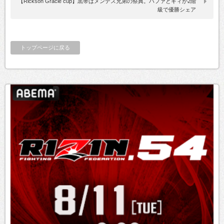
【Rickson Gracie cup】黒帯はメンデス兄弟の祭典。ハファとギィが2階
級で優勝シェア
トップページに戻る