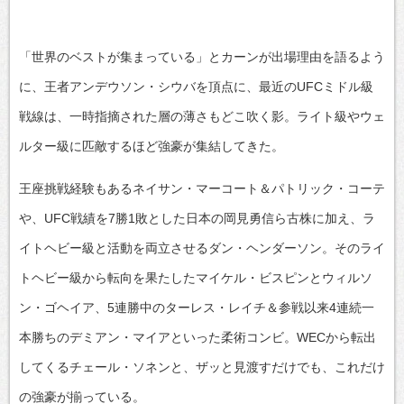
「世界のベストが集まっている」とカーンが出場理由を語るよう
に、王者アンデウソン・シウバを頂点に、最近のUFCミドル級
戦線は、一時指摘された層の薄さもどこ吹く影。ライト級やウェ
ルター級に匹敵するほど強豪が集結してきた。
王座挑戦経験もあるネイサン・マーコート＆パトリック・コーテ
や、UFC戦績を7勝1敗とした日本の岡見勇信ら古株に加え、ラ
イトヘビー級と活動を両立させるダン・ヘンダーソン。そのライ
トヘビー級から転向を果たしたマイケル・ビスピンとウィルソ
ン・ゴヘイア、5連勝中のターレス・レイチ＆参戦以来4連続一
本勝ちのデミアン・マイアといった柔術コンビ。WECから転出
してくるチェール・ソネンと、ザッと見渡すだけでも、これだけ
の強豪が揃っている。