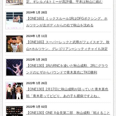
定。ギレルメ&トミーが高評価。平本は秋山に絡む
2024年 1月 28日
【ONE165】ミックスルール1RはOFGボクシング。ホ
ルツケンが左ボディからの右で秋山を沈める
2024年 1月 11日
【ONE165】スーパーレックと武尊がフェイスオフ。秋
山×ホルツケン、グレゴリアン×シッティチャイも決定
2022年 3月 26日
【ONE130】1RのRNCを凌いだ秋山成勲、2Rにグラウ
ンドのヒザからパウンドで青木真也にTKO勝利
2022年 3月 26日
【ONE130】2月17日に秋山成勲が語っていた青木真也
戦「青木君ってビビり、あの子も臆病ですよね」
2022年 3月 02日
【ONE130】ONE X会見第二部 秋山成勲「戦えること