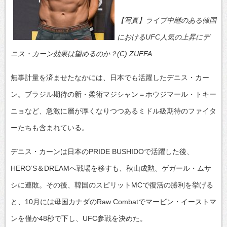
【写真】ライブ中継のある韓国
におけるUFC人気の上昇にデ
ニス・カーン効果は望めるのか？(C) ZUFFA
無事計量を済ませたなかには、日本でも活躍したデニス・カー
ン。ブラジル期待の新・柔術マジシャン＝ホウジマール・トキー
ニョなど、急激に層が厚くなりつつあるミドル級期待のファイタ
ーたちも含まれている。
デニス・カーンは日本のPRIDE BUSHIDOで活躍した後、
HERO’S＆DREAMへ戦場を移すも、秋山成勲、ゲガール・ムサ
シに連敗。その後、韓国のスピリットMCで復活の勝利を挙げる
と、10月には母国カナダのRaw Combatでマービン・イーストマ
ンを僅か48秒で下し、UFC参戦を決めた。