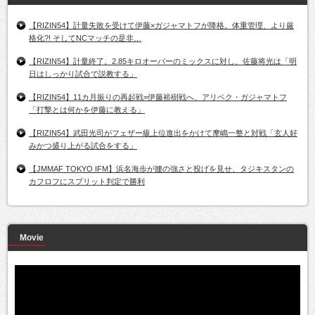
【RIZIN54】計量失敗を受けて伊藤×ガジャマトフが降格。体重管理、より厳
格化?! そしてNCマッチの是非…
【RIZIN54】計量終了。2.85キロオーバーのミックスに対し、佐藤将光は「明
日はしっかり試合で説教する」
【RIZIN54】11カ月振りの再起戦=伊藤裕樹戦へ、アリベク・ガジャマトフ
「打撃とは何かを伊藤に教える」
【RIZIN54】武田光司がフェザー級上位進出をかけて摩嶋一整と対戦「玄人好
みかつ盛り上がる試合をする」
【JMMAF TOKYO IFM】浜名海歩が腰の強さと投げを見せ、タジキスタンの
カフロフにスプリット判定で勝利
Movie