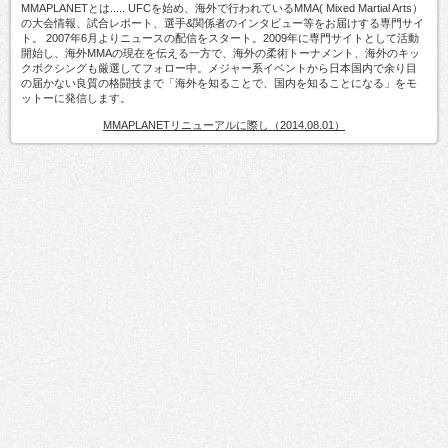
MMAPLANETとは..... UFCを始め、海外で行われているMMA( Mixed Martial Arts）
の大会情報、試合レポート、選手&関係者のインタビュー等をお届けする専門サイ
ト。 2007年6月よりニュースの配信をスタート。2009年に専門サイトとして活動
開始し、海外MMAの現在を伝える一方で、海外の柔術トーナメント、海外のキッ
クボクシングも厳選してフォロー中。メジャー系イベントから日本国内で余り目
の届かない良質の格闘技まで「海外を知ることで、国内を知ることになる」をモ
ットーに発信します。
MMAPLANETリニューアルに際し（2014.08.01）