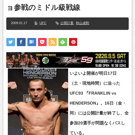
ョ参戦のミドル級戦線
2009.01.17
UFC
公開計量
,
秋山成勲
いよいよ開催が明日17日
（土・現地時間）に迫った
UFC93 『FRANKLIN vs
HENDERSON』。16日（金・
同）には公開計量が終了し、全
参加20選手が問題なくパスし
ている。