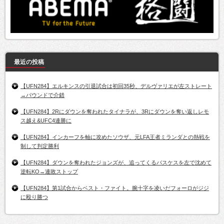
最近の投稿
【UFN284】エルキンスの引退試合は初回35秒、デルヴァリエが左ストレート
→パウンドで介錯
【UFN284】2Rにダウンを奪われたタイナラが、3Rにダウンを奪い返しレモ
ス越え&UFC4連勝に
【UFN284】インカーフを軸に攻めたソウザ、元LFA王者ミランダとの熱戦を
制して判定勝利
【UFN284】ダウンを奪われたジョンズが、追ってくるバスケスを左で沈めて
逆転KO→連敗ストップ
【UFN284】第1試合からベスト・ファイト。腕十字を凌いだフォーロがジジ
に殴り勝つ