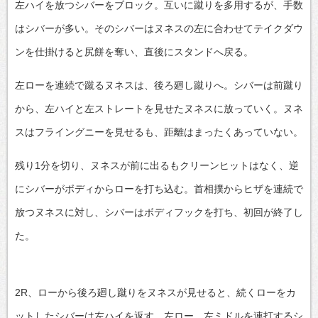
左ハイを放つシバーをブロック。互いに蹴りを多用するが、手数
はシバーが多い。そのシバーはヌネスの左に合わせてテイクダウ
ンを仕掛けると尻餅を奪い、直後にスタンドへ戻る。
左ローを連続で蹴るヌネスは、後ろ廻し蹴りへ。シバーは前蹴り
から、左ハイと左ストレートを見せたヌネスに放っていく。ヌネ
スはフライングニーを見せるも、距離はまったくあっていない。
残り1分を切り、ヌネスが前に出るもクリーンヒットはなく、逆
にシバーがボディからローを打ち込む。首相撲からヒザを連続で
放つヌネスに対し、シバーはボディフックを打ち、初回が終了し
た。
2R、ローから後ろ廻し蹴りをヌネスが見せると、続くローをカ
ットしたシバーは左ハイを返す。左ロー、左ミドルを連打するシ