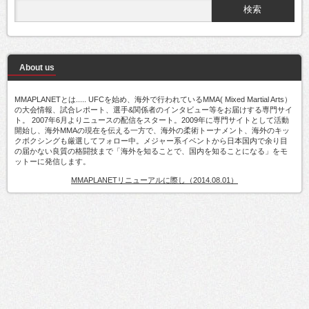
About us
MMAPLANETとは..... UFCを始め、海外で行われているMMA( Mixed Martial Arts）
の大会情報、試合レポート、選手&関係者のインタビュー等をお届けする専門サイ
ト。 2007年6月よりニュースの配信をスタート。2009年に専門サイトとして活動
開始し、海外MMAの現在を伝える一方で、海外の柔術トーナメント、海外のキッ
クボクシングも厳選してフォロー中。メジャー系イベントから日本国内で余り目
の届かない良質の格闘技まで「海外を知ることで、国内を知ることになる」をモ
ットーに発信します。
MMAPLANETリニューアルに際し（2014.08.01）