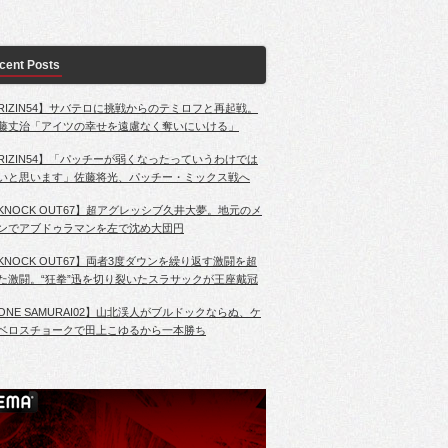
cent Posts
RIZIN54】サバテロに挑戦からのテミロフと再起戦。
藤丈治「アイツの幸せを遠慮なく奪いにいける」
RIZIN54】「パッチーが弱くなったっていうわけでは
いと思います」佐藤将光、パッチー・ミックス戦へ
KNOCK OUT67】超アグレッシブ久井大夢。地元のメ
ンでアブドゥラマンを左で沈め大団円
KNOCK OUT67】両者3度ダウンを繰り返す激闘を超
た激闘。“狂拳”迅を切り裂いたスラサックが王座戴冠
ONE SAMURAI02】山北渓人がブルドックならぬ、ケ
ベロスチョークで田上こゆるから一本勝ち