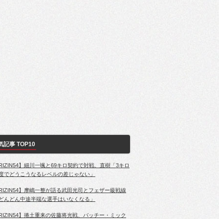
気記事 TOP10
RIZIN54】細川一颯と69キロ契約で対戦、直樹「3キロ
度でどうこうなるレベルの差じゃない」
RIZIN54】摩嶋一整が語る武田光司とフェザー級戦線
どんどん中途半端な選手はいなくなる」
RIZIN54】捲土重来の佐藤将光戦、パッチー・ミック