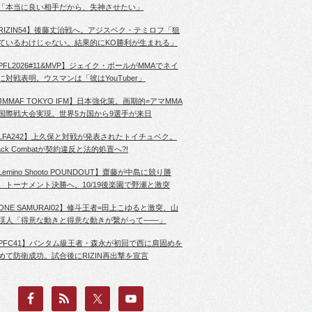
「本当に良い相手だから、失神させたい」
RIZIN54】後藤丈治戦へ。アジスベク・テミロフ「狙
ているわけじゃない。結果的にKO勝利が生まれる」
PFL2026#11&MVP】ジェイク・ポールがMMAでネイ
に対戦表明。ウスマンは「彼はYouTuber」
JMMAF TOKYO IFM】日本強化策。画期的=アマMMA
国際戦大会実現。世界5カ国から9選手が来日
LFA242】上久保と対戦が発表されたトイチュベク。
lack Combatが契約違反と法的処置へ?!
Lemino Shooto POUNDOUT】齋藤が中島に競り勝
、トーナメント決勝へ。10/19後楽園で野瀬と激突
ONE SAMURAI02】修斗王者=田上こゆると激突、山
渓人「得意な動きと得意な動きが繋がって――」
PFC41】バンタム級王者・森永が初回で西に肩固めを
めて防衛成功。試合後にRIZIN再出撃を宣言