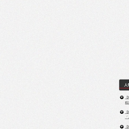
人
【
程
【
「
【