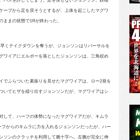
、パスを許してしまう。足を戻せないジョンソン。鉄槌
ケープから足を戻そうとするが、上体を起こしたマグワ
のままの状態で1Rが終わった。
素早くテイクダウンを奪うが、ジョンソンはリバーサルを
グワイアにエルボーを落としたジョンソンは、三角絞め
イでふらついた素振りを見せたマグワイアは、ロー2発を
ついてヒザを繰り出すジョンソンだが、マグワイアはシ
対して、ハーフの体勢になったマグワイアだが、キムラ
ーフからのキムラに力を入れるジョンソンだったが、ハー
ンソンのクラッチを利用して腕十字へ。左腕が完全に伸