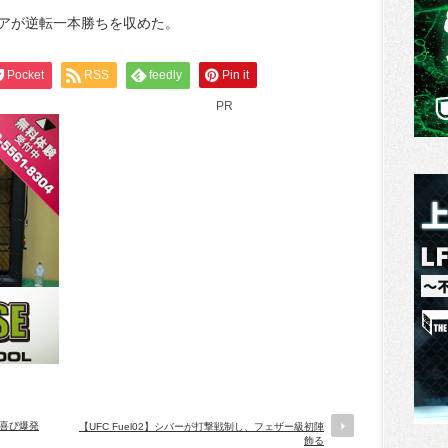
アが逆転一本勝ちを収めた。
Pocket
RSS
feedly
Pin it
PR
、喜び爆発
【UFC Fuel02】シバーが打撃戦制し、フェザー級初陣
飾る