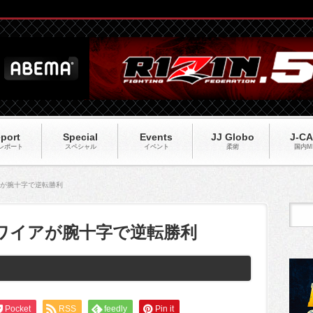
port
Special
Events
JJ Globo
J-C
レポート
スペシャル
イベント
柔術
国内M
イアが腕十字で逆転勝利
】マグワイアが腕十字で逆転勝利
Pocket
RSS
feedly
Pin it