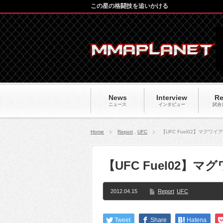
この星の格闘技を追いかける
News
Interview
Re
ニュース
インタビュー
試合
Home
Report
,
UFC
【UFC Fuel02】マグワ
【UFC Fuel02
2012.04.15
Report
UFC
Tweet
Share
Hatena