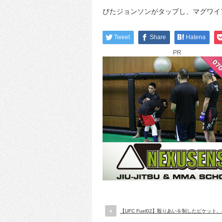
びたジョンソンがタップし、マグワイ
Tweet
Share
Hatena
PR
【UFC Fuel02】殴りあいを制したピケット