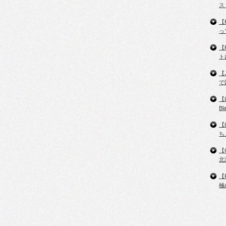
ス
【
っ
【
ト
【
で
【
B
【
ち
【
北
【
極