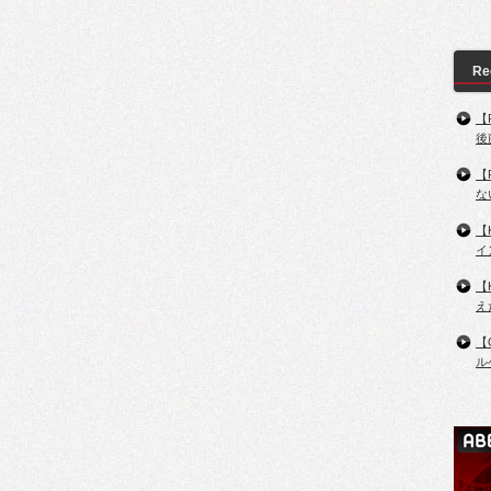
Re
【
後
【
な
【
イ
【
え
【
ル