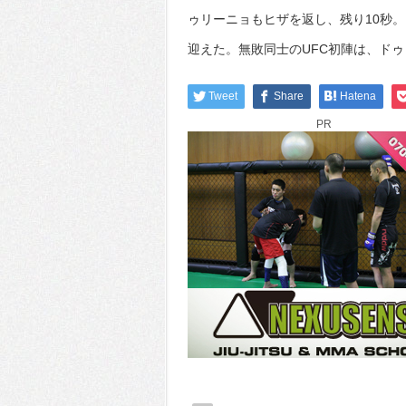
ゥリーニョもヒザを返し、残り10秒
迎えた。無敗同士のUFC初陣は、ド
Tweet
Share
Hatena
PR