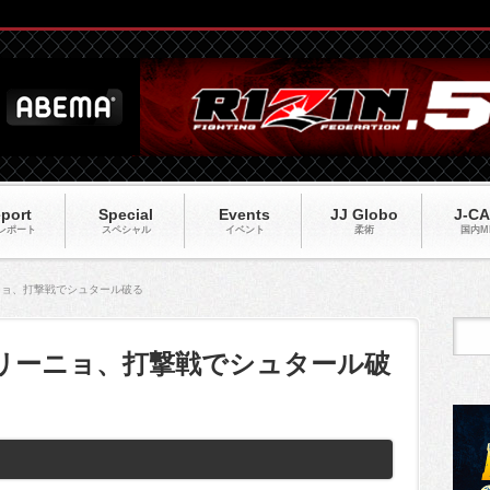
port
Special
Events
JJ Globo
J-C
レポート
スペシャル
イベント
柔術
国内M
ーニョ、打撃戦でシュタール破る
ドゥリーニョ、打撃戦でシュタール破