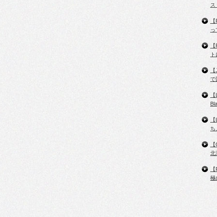
ス
【
っ
【
ト
【
で
【
B
【
ち
【
北
【
極