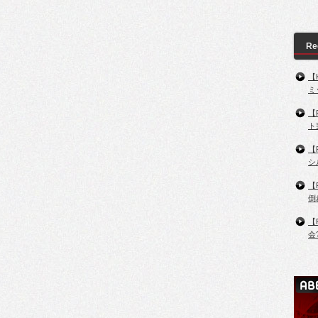
Re
【
ミ
【
ト
【
シ
【
倒
【
会