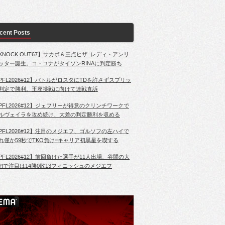
cent Posts
KNOCK OUT67】サカボ＆三点ヒザ=レディ・アンリ
ッター誕生。コ・ユナがタイソンRINAに判定勝ち
PFL2026#12】バトルがロスタにTDを許さずスプリッ
判定で勝利。王座挑戦に向けて連戦直訴
PFL2026#12】ジェフリーが得意のクリンチワークで
ルヴェイラを攻め続け、大差の判定勝利を収める
PFL2026#12】注目のメジエフ、ゴルソフの左ハイで
れ僅か59秒でTKO負け=キャリア初黒星を喫する
PFL2026#12】前回負けた選手が11人出場、谷間の大
?!で注目は14勝0敗13フィニッシュのメジエフ