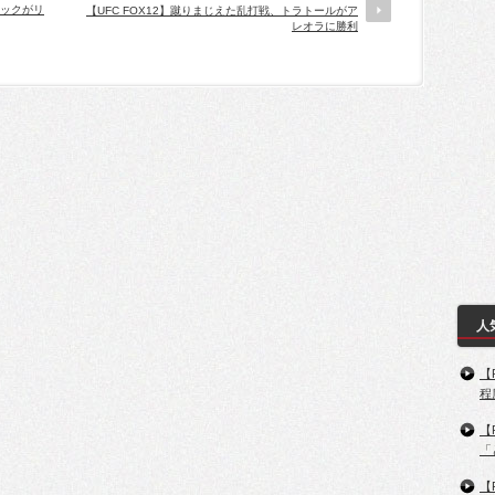
チックがリ
【UFC FOX12】蹴りまじえた乱打戦、トラトールがア
レオラに勝利
人
【
程
【
「
【