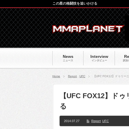
この星の格闘技を追いかける
News
Interview
Re
ニュース
インタビュー
試合
Home
Report
,
UFC
【UFC FOX12】ドゥリ
【UFC FOX12】
る
2014.07.27
Report
UFC