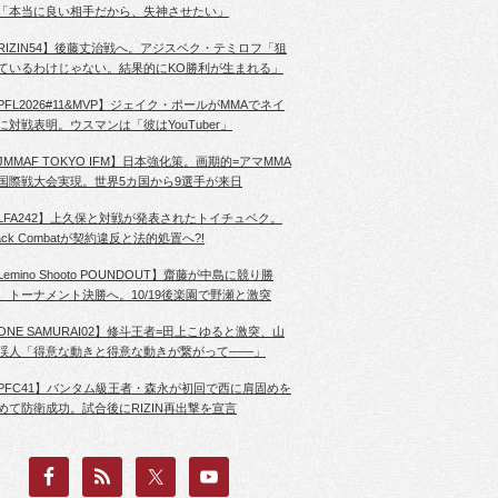
「本当に良い相手だから、失神させたい」
RIZIN54】後藤丈治戦へ。アジスベク・テミロフ「狙
ているわけじゃない。結果的にKO勝利が生まれる」
PFL2026#11&MVP】ジェイク・ポールがMMAでネイ
に対戦表明。ウスマンは「彼はYouTuber」
JMMAF TOKYO IFM】日本強化策。画期的=アマMMA
国際戦大会実現。世界5カ国から9選手が来日
LFA242】上久保と対戦が発表されたトイチュベク。
lack Combatが契約違反と法的処置へ?!
Lemino Shooto POUNDOUT】齋藤が中島に競り勝
、トーナメント決勝へ。10/19後楽園で野瀬と激突
ONE SAMURAI02】修斗王者=田上こゆると激突、山
渓人「得意な動きと得意な動きが繋がって――」
PFC41】バンタム級王者・森永が初回で西に肩固めを
めて防衛成功。試合後にRIZIN再出撃を宣言