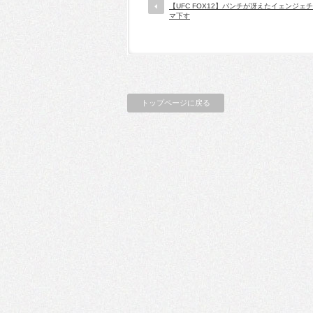
【UFC FOX12】パンチが冴えたイェンジェ
マ下す
トップページに戻る