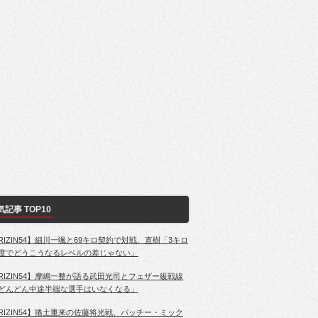
気記事 TOP10
RIZIN54】細川一颯と69キロ契約で対戦、直樹「3キロ
度でどうこうなるレベルの差じゃない」
RIZIN54】摩嶋一整が語る武田光司とフェザー級戦線
どんどん中途半端な選手はいなくなる」
RIZIN54】捲土重来の佐藤将光戦、パッチー・ミック