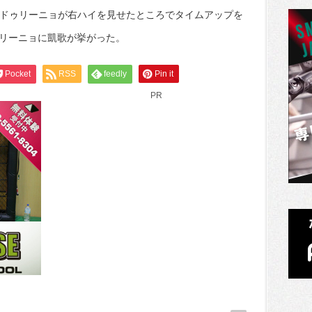
。ドゥリーニョが右ハイを見せたところでタイムアップを
ゥリーニョに凱歌が挙がった。
Pocket
RSS
feedly
Pin it
PR