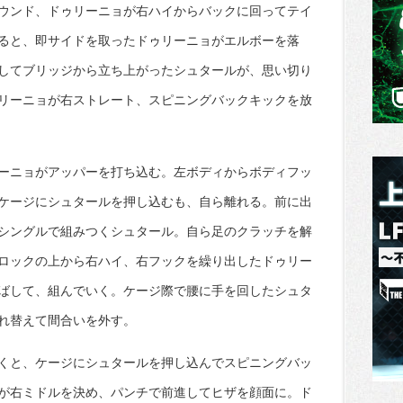
ウンド、ドゥリーニョが右ハイからバックに回ってテイ
ると、即サイドを取ったドゥリーニョがエルボーを落
してブリッジから立ち上がったシュタールが、思い切り
リーニョが右ストレート、スピニングバックキックを放
ーニョがアッパーを打ち込む。左ボディからボディフッ
ケージにシュタールを押し込むも、自ら離れる。前に出
シングルで組みつくシュタール。自ら足のクラッチを解
ロックの上から右ハイ、右フックを繰り出したドゥリー
ばして、組んでいく。ケージ際で腰に手を回したシュタ
れ替えて間合いを外す。
くと、ケージにシュタールを押し込んでスピニングバッ
が右ミドルを決め、パンチで前進してヒザを顔面に。ド