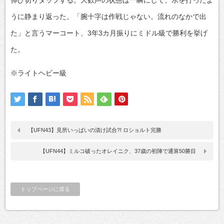
うに静まり返った。「腕十字は作戦じゃない。流れのなかで出
た」と言うマーコート、3年3カ月振りにミドル級で勝利を挙げ
た。
※ライトヘビー級
【UFN43】見所いっぱいの漬け試合?! ロショルト完勝
【UFN44】ミルコ破ったオレイニク、37歳の初陣で通算50勝目
トップページに戻る