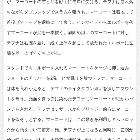
が、マーコートの右ヒザを顔面にモロに受ける。テフナは崩れ落
ちながらダブルレッグでスラムを狙うも、マーコートは着地して
首投げでトップを瞬時にして奪う。インサイドからエルボーを落
すマーコートが足を一本抜く。肩固め狙いのマーコートに対し、
テフナは右腕を差し、続く上体を起こして放たれたエルボーに左
腕を差し上げて立ち上がる。
スタンドでもエルボーを入れるマーコートをケージに押し込み、
ショートのアッパーを2発、ヒザ蹴りを放つテフナ。マーコート
は体を入れかえると、テフナのテイクダウン狙いを潰してマウン
トを奪う。顔面を真っ赤に染めたテフナにマーコートが細かいパ
ンチを入れる。テフナはシザースからブリッジ、前方にマーコー
トを落そうとする。マーコートは、この動きを利用しキムラロッ
クから頭をついて前方回転。テフナが上になると同時に、左腕が
伸び切りタップする。大歓声の状態は一瞬にして、水を打ったよ