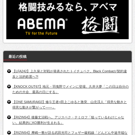
最近の投稿
【LFA242】上久保と対戦が発表されたトイチュベク。Black Combatが契約違
反と法的処置へ?!
【KNOCK OUT67】地元・羽曳野でメインに登場。久井大夢「この日は自分の
ための大会、最高の日にする」
【ONE SAMURAI02】修斗王者=田上こゆると激突、山北渓人「得意な動きと
得意な動きが繋がって――」
【RIZIN54】後藤丈治戦へ。アジスベク・テミロフ「狙っているわけじゃな
い。結果的にKO勝利が生まれる」
【RIZIN54】摩嶋一整が語る武田光司とフェザー級戦線「どんどん中途半端な