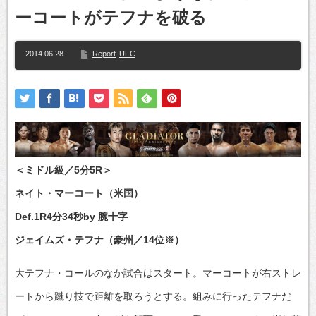
ーコートがテフナを破る
2014.06.28
Report
UFC
＜ミドル級／5分5R＞
ネイト・マーコート（米国）
Def.1R4分34秒by 腕十字
ジェイムズ・テフナ（豪州／14位※）
大テフナ・コールのなか試合はスタート。マーコートが右ストレ
ートから蹴り技で距離を取ろうとする。組みに行ったテフナだ