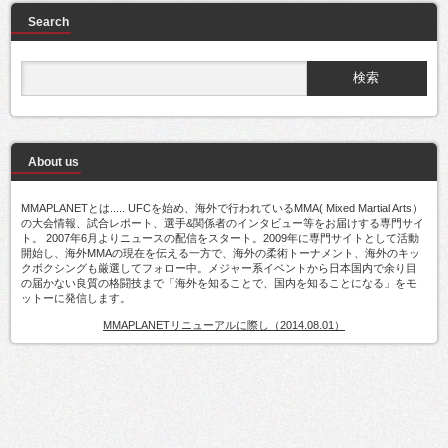
Search
About us
MMAPLANETとは..... UFCを始め、海外で行われているMMA( Mixed Martial Arts）
の大会情報、試合レポート、選手&関係者のインタビュー等をお届けする専門サイ
ト。 2007年6月よりニュースの配信をスタート。2009年に専門サイトとして活動
開始し、海外MMAの現在を伝える一方で、海外の柔術トーナメント、海外のキッ
クボクシングも厳選してフォロー中。メジャー系イベントから日本国内で余り目
の届かない良質の格闘技まで「海外を知ることで、国内を知ることになる」をモ
ットーに発信します。
MMAPLANETリニューアルに際し（2014.08.01）