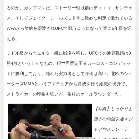
るのが、カンプマンだ。ストーリー戦以前はディエゴ・サンチェ
ス、そしてジェイク・シールズに非常に微妙な判定で敗れている
WFAから契約を譲渡されUFCで戦うようになって実に6年目を迎
える。
ミドル級からウェルター級に戦場を移し、UFCでの通算戦績は9
勝4敗という上々なもの。現世界暫定王者カーロス・コンディッ
トに勝利しており、隠れた実力者として評価は高い。北欧のシュ
ーターズMMAというアマチュアから育成を行う組織の出身で、
ストライカーの印象も強いが、生粋のオールラウンダーだ。
【写真】しっかりと
相手の内側を通すジ
ャブやストレート、