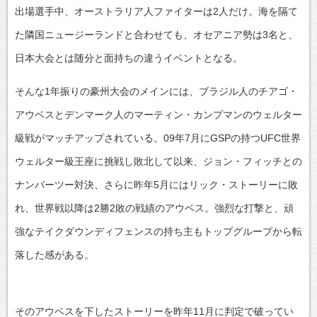
出場選手中、オーストラリア人ファイターは2人だけ。海を隔て
た隣国ニュージーランドと合わせても、オセアニア勢は3名と、
日本大会とは随分と面持ちの違うイベントとなる。
そんな1年振りの豪州大会のメインには、ブラジル人のチアゴ・
アウベスとデンマーク人のマーティン・カンプマンのウェルター
級戦がマッチアップされている。09年7月にGSPの持つUFC世界
ウェルター級王座に挑戦し敗北して以来、ジョン・フィッチとの
ナンバーツー対決、さらに昨年5月にはリック・ストーリーに敗
れ、世界戦以降は2勝2敗の戦績のアウベス。強烈な打撃と、頑
強なテイクダウンディフェンスの持ち主もトップグループから転
落した感がある。
そのアウベスを下したストーリーを昨年11月に判定で破ってい