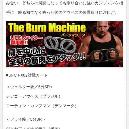
み合い、どちらの展開になっても削り合いに強いカンプマンを相
手に、殴る前でなく殴った後のアウベスの位置取りに注目だ。
■UFC FX02対戦カード
＜ウェルター級／5分3R＞
チアゴ・アウベス（ブラジル）
マーティン・カンプマン（デンマーク）
＜フライ級／5分3R＞
ジョセフ・ベナビデス（米国）