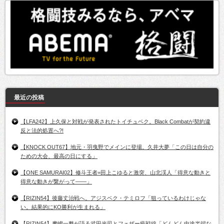
最近の投稿
【LFA242】上久保と対戦が発表されたトイチュベク。Black Combatが契約違
反と法的処置へ?!
【KNOCK OUT67】地元・羽曳野でメインに登場。久井大夢「この日は自分の
ための大会、最高の日にする」
【ONE SAMURAI02】修斗王者=田上こゆると激突、山北渓人「得意な動きと
得意な動きが繋がって――」
【RIZIN54】後藤丈治戦へ。アジスベク・テミロフ「狙っているわけじゃな
い。結果的にKO勝利が生まれる」
【RIZIN54】摩嶋一整が語る武田光司とフェザー級戦線「どんどん中途半端な