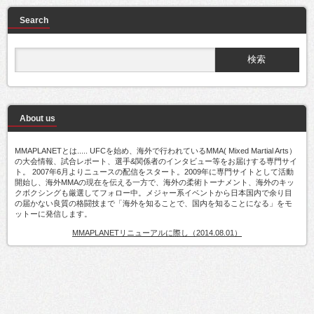
Search
About us
MMAPLANETとは..... UFCを始め、海外で行われているMMA( Mixed Martial Arts）
の大会情報、試合レポート、選手&関係者のインタビュー等をお届けする専門サイ
ト。 2007年6月よりニュースの配信をスタート。2009年に専門サイトとして活動
開始し、海外MMAの現在を伝える一方で、海外の柔術トーナメント、海外のキッ
クボクシングも厳選してフォロー中。メジャー系イベントから日本国内で余り目
の届かない良質の格闘技まで「海外を知ることで、国内を知ることになる」をモ
ットーに発信します。
MMAPLANETリニューアルに際し（2014.08.01）