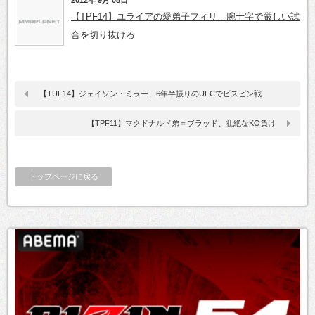
【TPF14】ユライアの愛弟子フィリ、腕十字で厳しい試
合を切り抜ける
【TUF14】ジェイソン・ミラー、6年半振りのUFCでビスピン戦
【TPF11】マクドナルド弟＝ブラッド、壮絶なKO負け
トップページに戻る