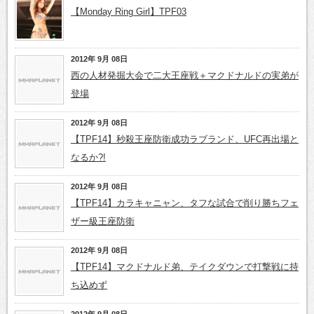
【Monday Ring Girl】TPF03
2012年 9月 08日
西の人材発掘大会で二大王座戦＋マクドナルドの実弟が
登場
2012年 9月 08日
【TPF14】秒殺王座防衛成功ラブランド、UFC再出場と
なるか?!
2012年 9月 08日
【TPF14】カラキャニャン、タフな試合で削り勝ちフェ
ザー級王座防衛
2012年 9月 08日
【TPF14】マクドナルド弟、テイクダウンで打撃戦に持
ち込めず
2012年 9月 08日