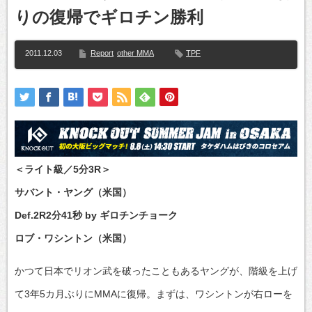
りの復帰でギロチン勝利
2011.12.03
Report
other MMA
TPF
＜ライト級／5分3R＞
サバント・ヤング（米国）
Def.2R2分41秒 by ギロチンチョーク
ロブ・ワシントン（米国）
かつて日本でリオン武を破ったこともあるヤングが、階級を上げ
て3年5カ月ぶりにMMAに復帰。まずは、ワシントンが右ローを