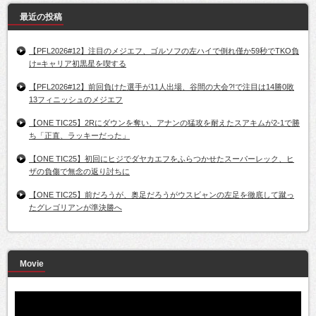
最近の投稿
【PFL2026#12】注目のメジエフ、ゴルソフの左ハイで倒れ僅か59秒でTKO負
け=キャリア初黒星を喫する
【PFL2026#12】前回負けた選手が11人出場、谷間の大会?!で注目は14勝0敗
13フィニッシュのメジエフ
【ONE TIC25】2Rにダウンを奪い、アナンの猛攻を耐えたスアキムが2-1で勝
ち「正直、ラッキーだった」
【ONE TIC25】初回にヒジでダヤカエフをふらつかせたスーパーレック、ヒ
ザの負傷で無念の返り討ちに
【ONE TIC25】前だろうが、奥足だろうがウスビャンの左足を徹底して蹴っ
たグレゴリアンが準決勝へ
Movie