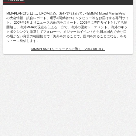
MMAPLANETとは..... UFCを始め、海外で行われているMMA( Mixed Martial Arts）
の大会情報、試合レポート、選手&関係者のインタビュー等をお届けする専門サイ
ト。 2007年6月よりニュースの配信をスタート。2009年に専門サイトとして活動
開始し、海外MMAの現在を伝える一方で、海外の柔術トーナメント、海外のキッ
クボクシングも厳選してフォロー中。メジャー系イベントから日本国内で余り目
の届かない良質の格闘技まで「海外を知ることで、国内を知ることになる」をモ
ットーに発信します。
MMAPLANETリニューアルに際し（2014.08.01）