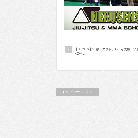
【UFC139】21歳・マクドナルドが大勝、ソ
KO葬に
トップページに戻る