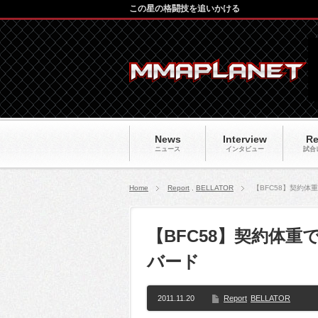
この星の格闘技を追いかける
News
Interview
Re
ニュース
インタビュー
試合
Home
Report
,
BELLATOR
【BFC58】契約
【BFC58】契約体
バード
2011.11.20
Report
BELLATOR