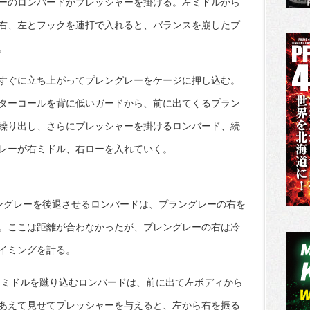
ーのロンバードがプレッシャーを掛ける。左ミドルから
右、左とフックを連打で入れると、バランスを崩したプ
。
すぐに立ち上がってプレングレーをケージに押し込む。
ターコールを背に低いガードから、前に出てくるプラン
繰り出し、さらにプレッシャーを掛けるロンバード、続
レーが右ミドル、右ローを入れていく。
ングレーを後退させるロンバードは、プラングレーの右を
。ここは距離が合わなかったが、プレングレーの右は冷
イミングを計る。
左ミドルを蹴り込むロンバードは、前に出て左ボディから
あえて見せてプレッシャーを与えると、左から右を振る