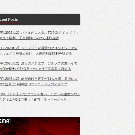
cent Posts
PFL2026#12】バトルがロスタにTDを許さずスプリッ
判定で勝利。王座挑戦に向けて連戦直訴
PFL2026#12】ジェフリーが得意のクリンチワークで
ルヴェイラを攻め続け、大差の判定勝利を収める
PFL2026#12】注目のメジエフ、ゴルソフの左ハイで
れ僅か59秒でTKO負け=キャリア初黒星を喫する
PFL2026#12】前回負けた選手が11人出場、谷間の大
?!で注目は14勝0敗13フィニッシュのメジエフ
ONE TIC25】2Rにダウンを奪い、アナンの猛攻を耐え
スアキムが2-1で勝ち「正直、ラッキーだった」