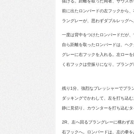
抜ける。距離を取った両者、サウスポ
前に出たロンバードの左フックから、
ラングレーが、思わずダブルレッグへ
一度は背中をつけたロンバードだが、
自ら距離を取ったロンバードは、ヘク
グレーに右フックを入れる。左ローを
く右フックは空振りになり、プラング
残り1分、強烈なプレッシャーでプラ
ダッキングでかわして、左を打ち込む
静に見切り、カウンターを打ち込むタ
2R、左へ回るプラングレーに構わず
右フックへ。ロンバードは、左の拳を