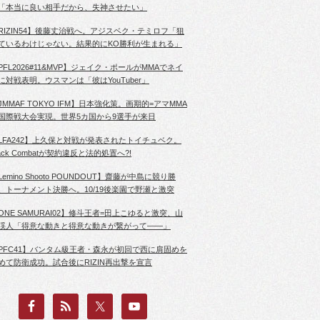
「本当に良い相手だから、失神させたい」
RIZIN54】後藤丈治戦へ。アジスベク・テミロフ「狙
ているわけじゃない。結果的にKO勝利が生まれる」
PFL2026#11&MVP】ジェイク・ポールがMMAでネイ
に対戦表明。ウスマンは「彼はYouTuber」
JMMAF TOKYO IFM】日本強化策。画期的=アマMMA
国際戦大会実現。世界5カ国から9選手が来日
LFA242】上久保と対戦が発表されたトイチュベク。
lack Combatが契約違反と法的処置へ?!
Lemino Shooto POUNDOUT】齋藤が中島に競り勝
、トーナメント決勝へ。10/19後楽園で野瀬と激突
ONE SAMURAI02】修斗王者=田上こゆると激突、山
渓人「得意な動きと得意な動きが繋がって――」
PFC41】バンタム級王者・森永が初回で西に肩固めを
めて防衛成功。試合後にRIZIN再出撃を宣言