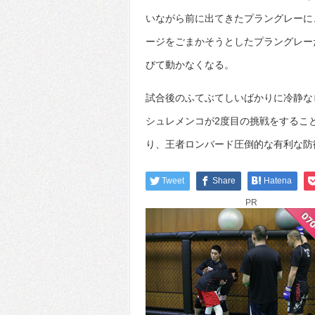
いながら前に出てきたプラングレーに
ージをごまかそうとしたプラングレー
びて動かなくなる。
試合後のふてぶてしいばかりに冷静な
シュレメンコが2度目の挑戦をするこ
り、王者ロンバード圧倒的な有利な防
Tweet
Share
Hatena
PR