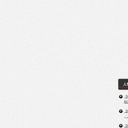
人
【
程
【
「
【