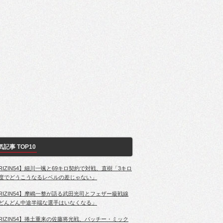
気記事 TOP10
RIZIN54】細川一颯と69キロ契約で対戦、直樹「3キロ
度でどうこうなるレベルの差じゃない」
RIZIN54】摩嶋一整が語る武田光司とフェザー級戦線
どんどん中途半端な選手はいなくなる」
RIZIN54】捲土重来の佐藤将光戦、パッチー・ミック