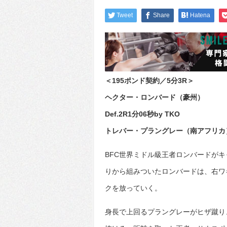
Tweet
Share
Hatena
＜195ポンド契約／5分3R＞
ヘクター・ロンバード（豪州）
Def.2R1分06秒by TKO
トレバー・プラングレー（南アフリカ
BFC世界ミドル級王者ロンバードが
りから組みついたロンバードは、右ワ
クを放っていく。
身長で上回るプラングレーがヒザ蹴り