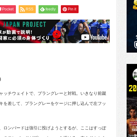
Pocket
RSS
feedly
Pin it
）
キャッチウェイトで、プラングレーと対戦。いきなり前蹴
キを差して、プラングレーをケージに押し込んで左フッ
、ロンバードは強引に投げようとするが、ここはすっぽ