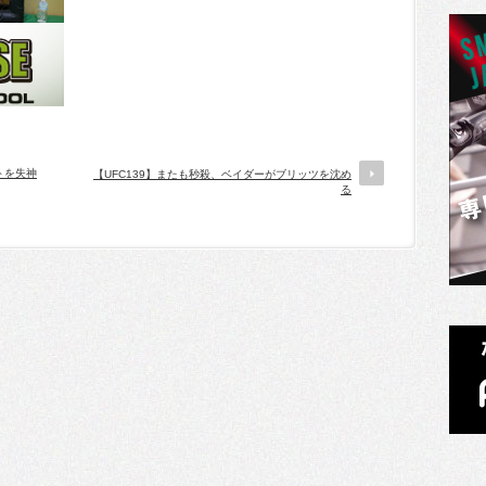
トを失神
【UFC139】またも秒殺、ベイダーがブリッツを沈め
る