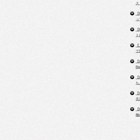
ス
【
っ
【
ト
【
で
【
B
【
ち
【
北
【
極