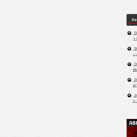
Re
【
ト
【
シ
【
倒
【
会
【
た