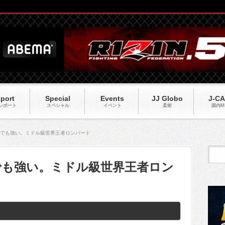
port
Special
Events
JJ Globo
J-C
レポート
スペシャル
イベント
柔術
国内M
体重でも強い。ミドル級世界王者ロンバード
重でも強い。ミドル級世界王者ロン