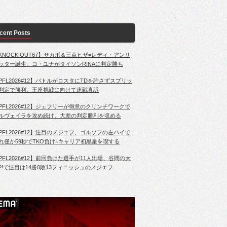
cent Posts
KNOCK OUT67】サカボ＆三点ヒザ=レディ・アンリ
ッター誕生。コ・ユナがタイソンRINAに判定勝ち
PFL2026#12】バトルがロスタにTDを許さずスプリッ
判定で勝利。王座挑戦に向けて連戦直訴
PFL2026#12】ジェフリーが得意のクリンチワークで
ルヴェイラを攻め続け、大差の判定勝利を収める
PFL2026#12】注目のメジエフ、ゴルソフの左ハイで
れ僅か59秒でTKO負け=キャリア初黒星を喫する
PFL2026#12】前回負けた選手が11人出場、谷間の大
?!で注目は14勝0敗13フィニッシュのメジエフ