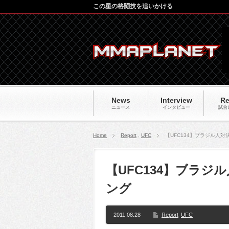
この星の格闘技を追いかける
News
Interview
Re
ニュース
インタビュー
試合
Home
Report
,
UFC
【UFC134】ブラジル人
【UFC134】ブラ
ング
2011.08.28
Report
UFC