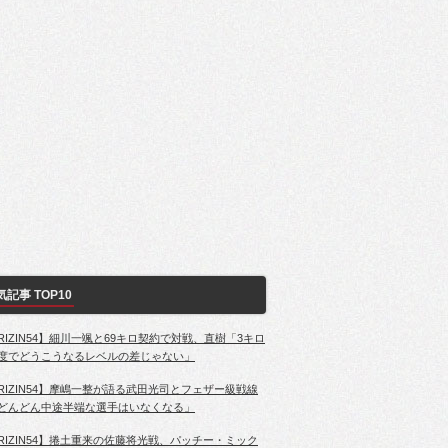
気記事 TOP10
RIZIN54】細川一颯と69キロ契約で対戦、直樹「3キロ
度でどうこうなるレベルの差じゃない」
RIZIN54】摩嶋一整が語る武田光司とフェザー級戦線
どんどん中途半端な選手はいなくなる」
RIZIN54】捲土重来の佐藤将光戦、パッチー・ミック