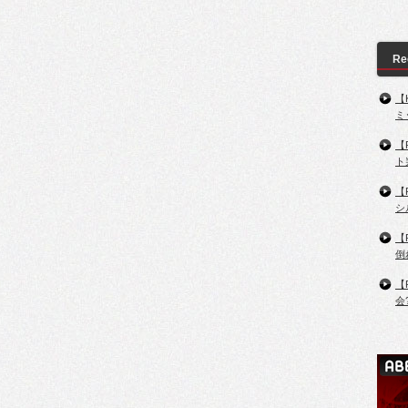
Re
【
ミ
【
ト
【
シ
【
倒
【
会