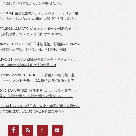
「本当に良い相手だから、失神させたい」
RIZIN54】後藤丈治戦へ。アジスベク・テミロフ「狙
ているわけじゃない。結果的にKO勝利が生まれる」
PFL2026#11&MVP】ジェイク・ポールがMMAでネイ
に対戦表明。ウスマンは「彼はYouTuber」
JMMAF TOKYO IFM】日本強化策。画期的=アマMMA
国際戦大会実現。世界5カ国から9選手が来日
LFA242】上久保と対戦が発表されたトイチュベク。
lack Combatが契約違反と法的処置へ?!
Lemino Shooto POUNDOUT】齋藤が中島に競り勝
、トーナメント決勝へ。10/19後楽園で野瀬と激突
ONE SAMURAI02】修斗王者=田上こゆると激突、山
渓人「得意な動きと得意な動きが繋がって――」
PFC41】バンタム級王者・森永が初回で西に肩固めを
めて防衛成功。試合後にRIZIN再出撃を宣言