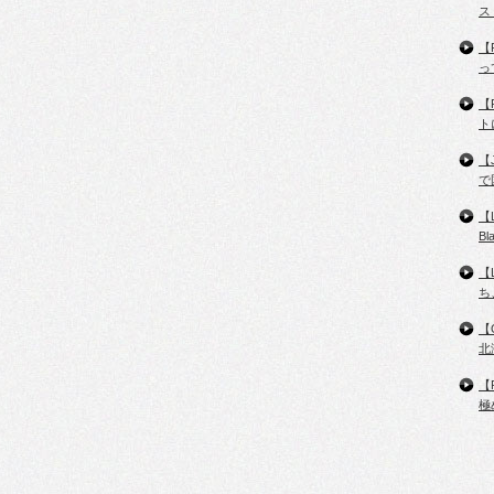
ス
【
っ
【
ト
【
で
【
B
【
ち
【
北
【
極