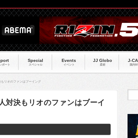
port
Special
Events
JJ Globo
J-C
レポート
スペシャル
イベント
柔術
国内M
対決もリオのファンはブーイング
ジル人対決もリオのファンはブーイ