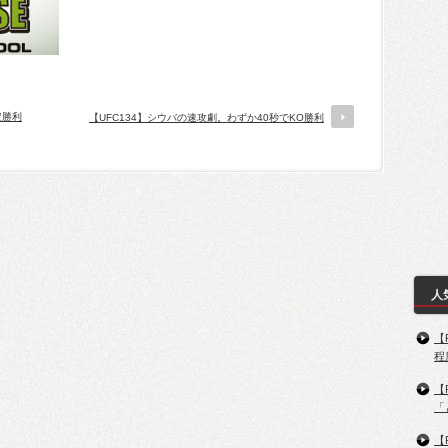
定勝利
【UFC134】シウバの速攻劇。わずか40秒でKO勝利
人
【
程
【
「
【