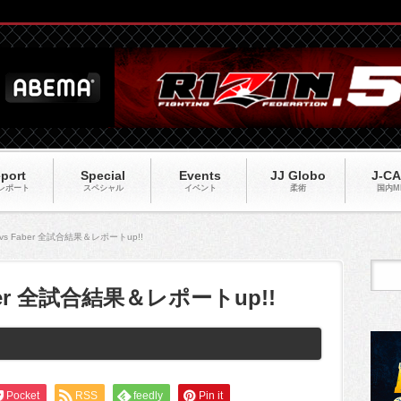
port
Special
Events
JJ Globo
J-C
レポート
スペシャル
イベント
柔術
国内M
z vs Faber 全試合結果＆レポートup!!
Faber 全試合結果＆レポートup!!
Pocket
RSS
feedly
Pin it