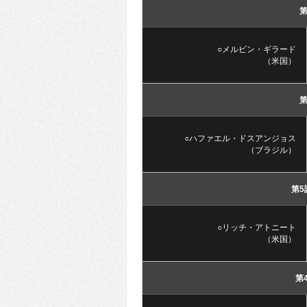
第
○メルビン・ギラード
（米国）
第
○ハファエル・ドスアンジョス
（ブラジル）
第5
○リッチ・アトニート
（米国）
第