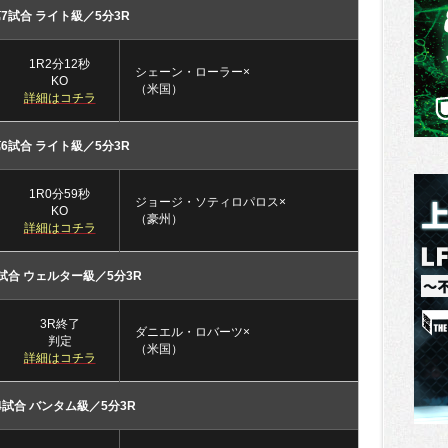
7試合 ライト級／5分3R
1R2分12秒
シェーン・ローラー×
KO
（米国）
詳細はコチラ
6試合 ライト級／5分3R
1R0分59秒
ジョージ・ソティロパロス×
KO
（豪州）
詳細はコチラ
試合 ウェルター級／5分3R
3R終了
ダニエル・ロバーツ×
判定
（米国）
詳細はコチラ
4試合 バンタム級／5分3R