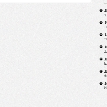
ス
【
っ
【
ト
【
で
【
B
【
ち
【
極
【
北