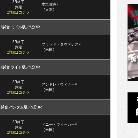
3R終了
水垣偉弥×
判定
（日本）
詳細はコチラ
3試合 ミドル級／5分3R
3R終了
ブラッド・タヴァレス×
判定
（米国）
詳細はコチラ
2試合 ライト級／5分3R
3R終了
アンドレ・ウィナー×
判定
（米国）
詳細はコチラ
1試合 バンタム級／5分3R
3R終了
ドニ―・ウィーカー×
判定
（米国）
詳細はコチラ