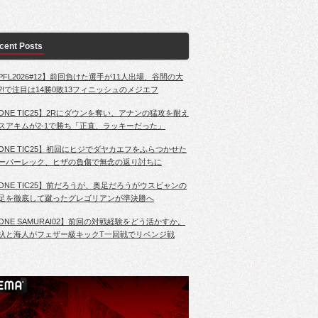
cent Posts
PFL2026#12】前回負けた選手が11人出場、谷間の大
?!で注目は14勝0敗13フィニッシュのメジエフ
ONE TIC25】2Rにダウンを奪い、アナンの猛攻を耐え
スアキムが2-1で勝ち「正直、ラッキーだった」
ONE TIC25】初回にヒジでダヤカエフをふらつかせた
ーパーレック、ヒザの負傷で無念の返り討ちに
ONE TIC25】前だろうが、奥足だろうがウスビャンの
足を徹底して蹴ったグレゴリアンが準決勝へ
ONE SAMURAI02】前回の対戦経験をどう活かすか。
杁と海人がフェザー級キックT一回戦でリベンジ戦