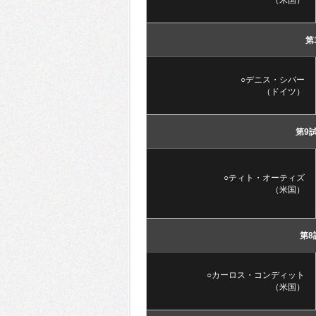
第
○デニス・シバー
（ドイツ）
第9
○ティト・オーティズ
（米国）
第8
○カーロス・コンディット
（米国）