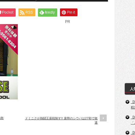
Pocket
RSS
feedly
Pin it
PR
人
【
程
【
防衛
ドミニクが熱闘王座戦制す!! 衰勢のシウバは27秒で敗
退
「
【