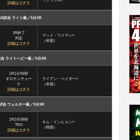
詳細はコチラ
10試合 ライト級／5分3R
3R終了
マット・ワイマン×
判定
（米国）
詳細はコチラ
試合 ライトヘビー級／5分3R
1R1分56秒
ギロチンチョー
ライアン・ベイダー×
ク
（米国）
詳細はコチラ
試合 ウェルター級／5分3R
1R2分58秒
キム・ドンヒョン×
TKO
（韓国）
詳細はコチラ