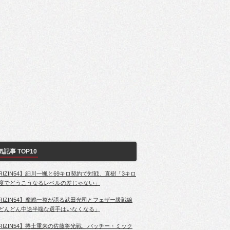
気記事 TOP10
RIZIN54】細川一颯と69キロ契約で対戦、直樹「3キロ
度でどうこうなるレベルの差じゃない」
RIZIN54】摩嶋一整が語る武田光司とフェザー級戦線
どんどん中途半端な選手はいなくなる」
RIZIN54】捲土重来の佐藤将光戦、パッチー・ミック