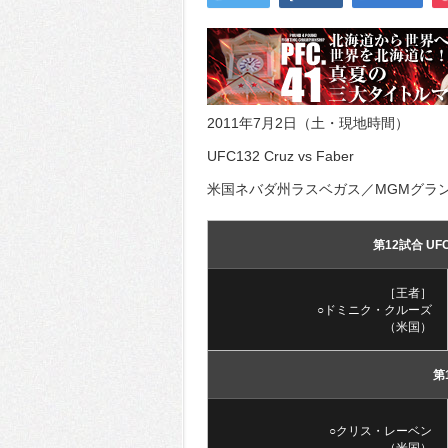
2011年7月2日（土・現地時間）
UFC132 Cruz vs Faber
米国ネバダ州ラスベガス／MGMグラ
第12試合 U
［王者］
○ドミニク・クルーズ
（米国）
第
○クリス・レーベン
（米国）