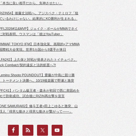
「本当に良い相手だから、失神させたい」
RIZIN54】後藤丈治戦へ。アジスベク・テミロフ「狙
ているわけじゃない。結果的にKO勝利が生まれる」
PFL2026#11&MVP】ジェイク・ポールがMMAでネイ
に対戦表明。ウスマンは「彼はYouTuber」
JMMAF TOKYO IFM】日本強化策。画期的=アマMMA
国際戦大会実現。世界5カ国から9選手が来日
LFA242】上久保と対戦が発表されたトイチュベク。
lack Combatが契約違反と法的処置へ?!
Lemino Shooto POUNDOUT】齋藤が中島に競り勝
、トーナメント決勝へ。10/19後楽園で野瀬と激突
PFC41】バンタム級王者・森永が初回で西に肩固めを
めて防衛成功。試合後にRIZIN再出撃を宣言
ONE SAMURAI02】修斗王者=田上こゆると激突、山
渓人「得意な動きと得意な動きが繋がって――」