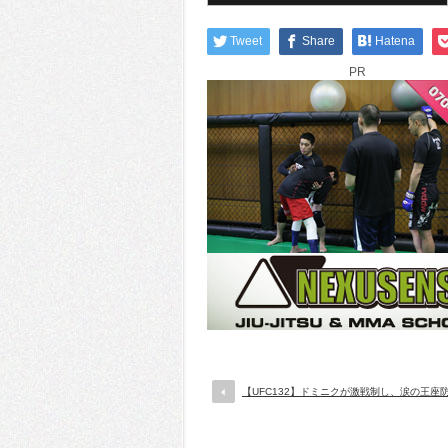
Tweet
Share
Hatena
PR
【UFC132】ドミニクが激戦制し、涙の王座