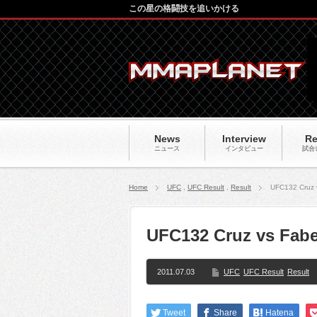
この星の格闘技を追いかける
News
Interview
Re
ニュース
インタビュー
試合
Home
UFC
,
UFC Result
,
Result
UFC132 Cru
UFC132 Cruz vs 
2011.07.03
UFC
UFC Result
Result
Tweet
Share
Hatena