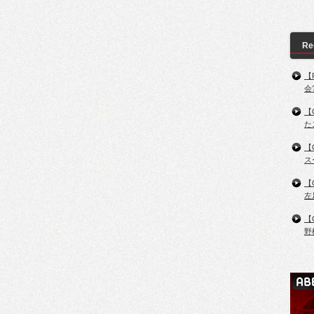
Re
【
会
【
た
【
ス
【
左
【
野