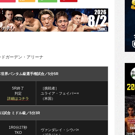
ンドガーデン・アリーナ
FC世界バンタム級選手権試合／5分5R
5R終了
［挑戦者］
判定
ユライア・フェイバー×
詳細はコチラ
（米国）
11試合 ミドル級／5分3R
1R0分27秒
ヴァンダレイ・シウバ×
TKO
（ブラジル）